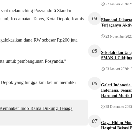
27 Januari 2026
•
25
aat melaunching Posyandu 6 Standar
04
atani, Kecamatan Tapos, Kota Depok, Kamis
Ekonomi Jakarta 
Terjaganya Akti
23 November 202
galokasikan dana RW sebesar Rp200 juta
05
Sekolah dan Up
SMAN 1 Cikijin
uta untuk pembangunan Posyandu,”
23 Januari 2026
•
13
a Depok yang hingga kini belum memiliki
06
Galeri Indonesia
Indonesia, Seman
Harmoni Musik 
28 Desember 2025
a: Kemnaker-Indo-Rama Dukung Tenaga
07
Gaya Hidup Mode
Hospital Bekasi 