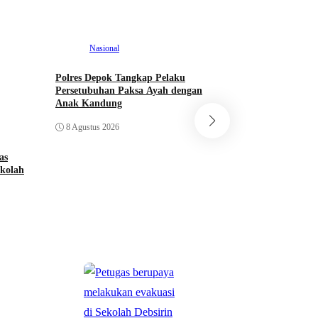
Nasional
Polres Depok Tangkap Pelaku
Nasional
Persetubuhan Paksa Ayah dengan
Anak Kandung
Gus Wahid dan Pen
8 Agustus 2026
Masjid Pantai Nus
Gaido Group, Sepa
as
Pengembangan Eko
7 Agustus 2026
ekolah
Nasional
Polres Depok Tang
Persetubuhan Paks