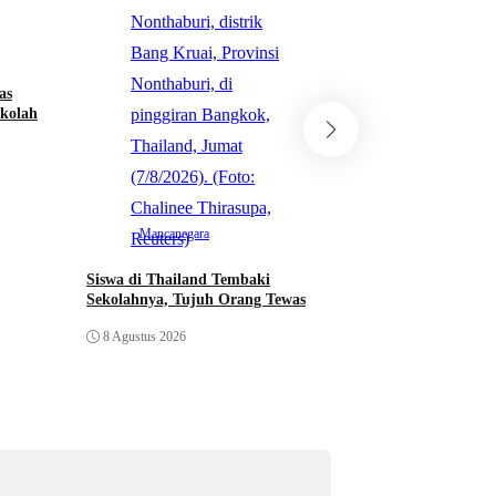
Anak Kandung
8 Agustus 2026
as
ekolah
Mancanegara
Siswa di Thailand Tembaki
Sekolahnya, Tujuh Orang Tewas
8 Agustus 2026