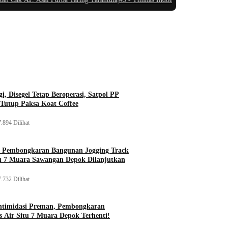
i, Disegel Tetap Beroperasi, Satpol PP
Tutup Paksa Koat Coffee
.894 Dilihat
, Pembongkaran Bangunan Jogging Track
tu 7 Muara Sawangan Depok Dilanjutkan
.732 Dilihat
ntimidasi Preman, Pembongkaran
 Air Situ 7 Muara Depok Terhenti!