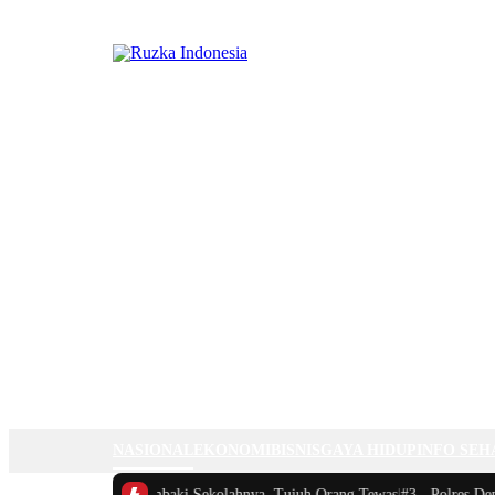
NASIONAL
EKONOMI
BISNIS
GAYA HIDUP
INFO SEH
Siswa di Thailand Tembaki Sekolahnya, Tujuh Orang Tewas
|
#3 -
Polres Depo