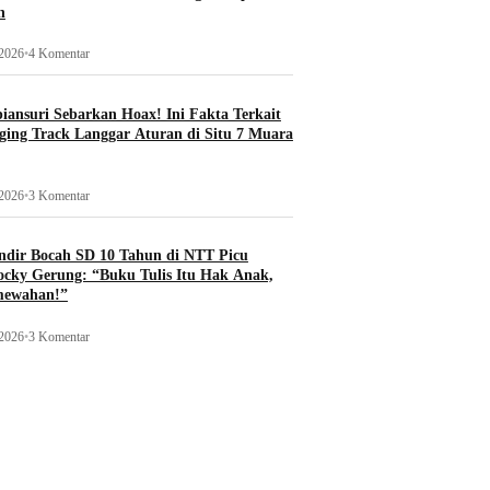
n
 2026
•
4 Komentar
ansuri Sebarkan Hoax! Ini Fakta Terkait
ging Track Langgar Aturan di Situ 7 Muara
 2026
•
3 Komentar
ndir Bocah SD 10 Tahun di NTT Picu
ocky Gerung: “Buku Tulis Itu Hak Anak,
mewahan!”
 2026
•
3 Komentar