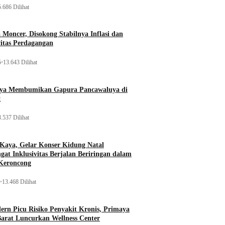
.686 Dilihat
Moncer, Disokong Stabilnya Inflasi dan
vitas Perdagangan
5
•
13.643 Dilihat
aya Membumikan Gapura Pancawaluya di
g
.537 Dilihat
 Kaya, Gelar Konser Kidung Natal
gat Inklusivitas Berjalan Beriringan dalam
Keroncong
•
13.468 Dilihat
rn Picu Risiko Penyakit Kronis, Primaya
Barat Luncurkan Wellness Center