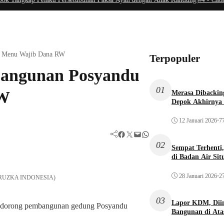
k Menu Wajib Dana RW
Terpopuler
angunan Posyandu
01
RW
Merasa Dibacking
Depok Akhirnya 
12 Januari 2026
•
77
Facebook
Twitter
Mail
WhatsApp
02
Sempat Terhenti
di Badan Air Si
28 Januari 2026
•
27
Dok RUZKA INDONESIA)
03
Lapor KDM, Dii
dorong pembangunan gedung Posyandu
Bangunan di Atas