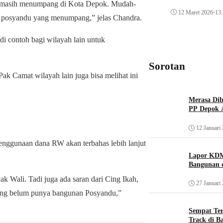
ng masih menumpang di Kota Depok. Mudah-
12 Maret 2026
•
13.
gi posyandu yang menumpang,” jelas Chandra.
i contoh bagi wilayah lain untuk
Sorotan
Pak Camat wilayah lain juga bisa melihat ini
Merasa Diba
PP Depok A
12 Januari
nggunaan dana RW akan terbahas lebih lanjut
Lapor KDM
Bangunan d
k Wali. Tadi juga ada saran dari Cing Ikah,
27 Januari
ang belum punya bangunan Posyandu,”
Sempat Te
Track di B