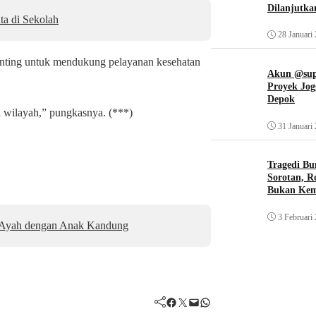
Dilanjutka
ta di Sekolah
28 Januari
nting untuk mendukung pelayanan kesehatan
Akun @supi
Proyek Jog
Depok
i wilayah,” pungkasnya. (***)
31 Januari
Tragedi Bu
Sorotan, R
Bukan Ke
3 Februari
a Ayah dengan Anak Kandung
Facebook
Twitter
Mail
WhatsApp