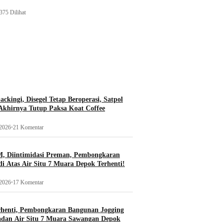
375 Dilihat
ckingi, Disegel Tetap Beroperasi, Satpol
khirnya Tutup Paksa Koat Coffee
 2026
•
21 Komentar
, Diintimidasi Preman, Pembongkaran
i Atas Air Situ 7 Muara Depok Terhenti!
 2026
•
17 Komentar
rhenti, Pembongkaran Bangunan Jogging
adan Air Situ 7 Muara Sawangan Depok