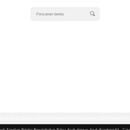
AT
SPORTS
SEKOLAH
INFO KAMPUS
GALERI
KOMUNITAS
MANCAN
k Tangkap Pelaku Persetubuhan Paksa Ayah dengan Anak Kandung
|
#4 -
Catata