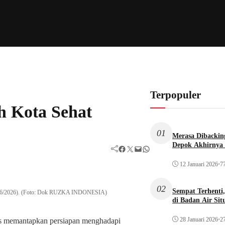
Terpopuler
h Kota Sehat
01
Merasa Dibacking
Depok Akhirnya 
Facebook
Twitter
Mail
WhatsApp
12 Januari 2026
•
77
02
Sempat Terhenti
(08/06/2026). (Foto: Dok RUZKA INDONESIA)
di Badan Air Si
28 Januari 2026
•
27
s memantapkan persiapan menghadapi