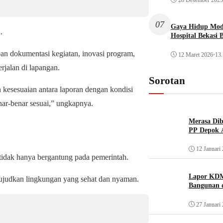
07
Gaya Hidup Mode
.
Hospital Bekasi 
an dokumentasi kegiatan, inovasi program,
12 Maret 2026
•
13.
jalan di lapangan.
Sorotan
n kesesuaian antara laporan dengan kondisi
nar-benar sesuai,” ungkapnya.
Merasa Diba
PP Depok A
12 Januari
idak hanya bergantung pada pemerintah.
Lapor KDM
wujudkan lingkungan yang sehat dan nyaman.
Bangunan d
27 Januari