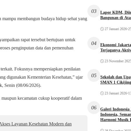
03
Lapor KDM, Dii
Bangunan di Atas
kan mampu membangun budaya hidup sehat yang
27 Januari 2026
•
25
mpaikan rapat tersebut bertujuan untuk
04
Ekonomi Jakarta 
 proses penginputan data dan pemenuhan
Terjaganya Akti
23 November 202
terkait. Fokusnya mempersiapkan penilaian
05
ang digunakan Kementerian Kesehatan,” ujar
Sekolah dan Up
SMAN 1 Cikijin
k, Senin (08/06/2026).
23 Januari 2026
•
13
rah maupun kecamatan cukup kooperatif dalam
06
Galeri Indonesia
Indonesia, Seman
Harmoni Musik 
t Akses Layanan Kesehatan Modern dan
28 Desember 2025