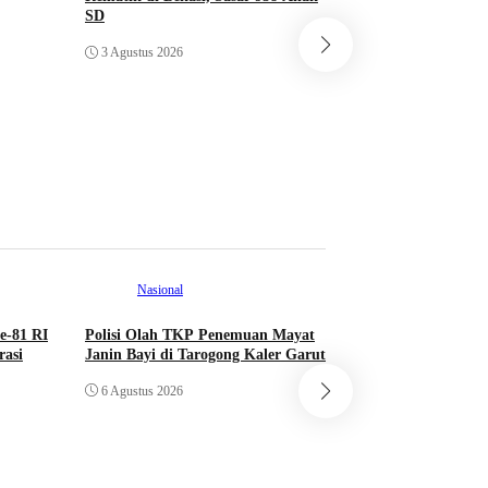
SD
Rayakan 20 Tahun,
Hospital Perkuat 
3 Agustus 2026
Sehat Melalui Pri
2026
2 Agustus 2026
Nasional
e-81 RI
Polisi Olah TKP Penemuan Mayat
asi
Janin Bayi di Tarogong Kaler Garut
Nasional
6 Agustus 2026
Majalengka Melesa
RI Ingatkan Bahay
Mengintai Usia Pro