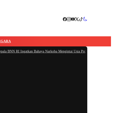
EGARA
 RI Ingatkan Bahaya Narkoba Mengintai Usia Produktif
|
#4 -
Atasi Protes Wa