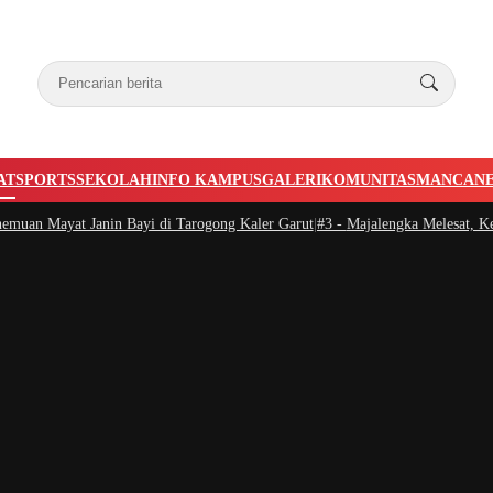
AT
SPORTS
SEKOLAH
INFO KAMPUS
GALERI
KOMUNITAS
MANCAN
yat Janin Bayi di Tarogong Kaler Garut
|
#3 -
Majalengka Melesat, Kepala BNN