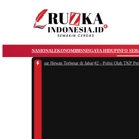
NASIONAL
EKONOMI
BISNIS
GAYA HIDUP
INFO SEH
nggol, Jadi Pasar Hewan Terbesar di Jabar
|
#2 -
Polisi Olah TKP Penemuan Ma