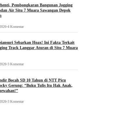
rhenti, Pembongkaran Bangunan Jogging
adan Air Situ 7 Muara Sawangan Depok
n
 2026
•
4 Komentar
ansuri Sebarkan Hoax! Ini Fakta Terkait
ging Track Langgar Aturan di Situ 7 Muara
 2026
•
3 Komentar
ndir Bocah SD 10 Tahun di NTT Picu
ocky Gerung: “Buku Tulis Itu Hak Anak,
mewahan!”
 2026
•
3 Komentar