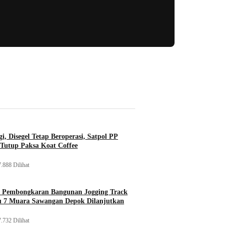
i, Disegel Tetap Beroperasi, Satpol PP
Tutup Paksa Koat Coffee
.888 Dilihat
, Pembongkaran Bangunan Jogging Track
tu 7 Muara Sawangan Depok Dilanjutkan
.732 Dilihat