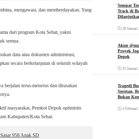
Sempat Te
membina, mengawasi, dan memberdayakan. Yang
Track di B
Dilanjutka
28 Januari
ama dari program Kota Sehat, yakni
tuk semua.
Akun @supi
Proyek Jog
pukan data atau dokumen administrasi,
Depok
kan secara berkelanjutan di seluruh wilayah
31 Januari
a berjalan terus-menerus dan dirasakan
Tragedi Bu
Sorotan, R
rnya.
Bukan Ke
tif masyarakat, Pemkot Depok optimistis
3 Februari
gram Kabupaten/Kota Sehat.
, Sasar 958 Anak SD