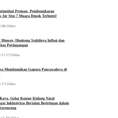
ntimidasi Preman, Pembongkaran
 Air Situ 7 Muara Depok Terhenti!
.686 Dilihat
Moncer, Disokong Stabilnya Inflasi dan
vitas Perdagangan
5
•
13.373 Dilihat
aya Membumikan Gapura Pancawaluya di
g
.272 Dilihat
 Kaya, Gelar Konser Kidung Natal
gat Inklusivitas Berjalan Beriringan dalam
Keroncong
•
13.200 Dilihat