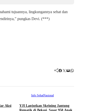
ahami tujuannya, lingkungannya sehat dan
endirinya,” pungkas Devi. (***)
Facebook
Twitter
Mail
WhatsApp
Info Sehat
Nasional
ar Aksi
YJI Lanjutkan Skrining Jantung
Info Sehat
Spor
Rematik di Bekasi, Sasar 958 Anak