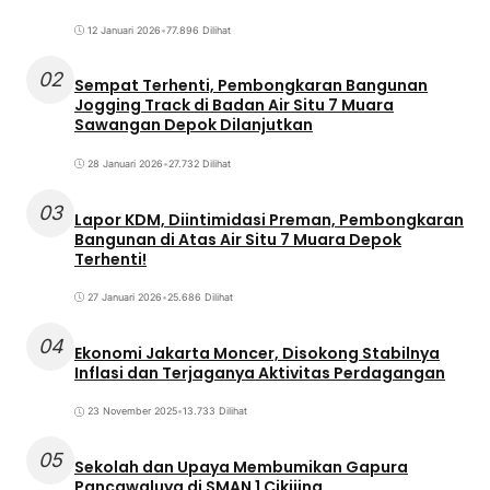
12 Januari 2026
•
77.896 Dilihat
02
Sempat Terhenti, Pembongkaran Bangunan
Jogging Track di Badan Air Situ 7 Muara
Sawangan Depok Dilanjutkan
28 Januari 2026
•
27.732 Dilihat
03
Lapor KDM, Diintimidasi Preman, Pembongkaran
Bangunan di Atas Air Situ 7 Muara Depok
Terhenti!
27 Januari 2026
•
25.686 Dilihat
04
Ekonomi Jakarta Moncer, Disokong Stabilnya
Inflasi dan Terjaganya Aktivitas Perdagangan
23 November 2025
•
13.733 Dilihat
05
Sekolah dan Upaya Membumikan Gapura
Pancawaluya di SMAN 1 Cikijing