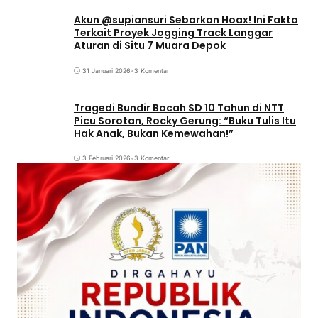
Akun @supiansuri Sebarkan Hoax! Ini Fakta
Terkait Proyek Jogging Track Langgar
Aturan di Situ 7 Muara Depok
31 Januari 2026
•
3 Komentar
Tragedi Bundir Bocah SD 10 Tahun di NTT
Picu Sorotan, Rocky Gerung: “Buku Tulis Itu
Hak Anak, Bukan Kemewahan!”
3 Februari 2026
•
3 Komentar