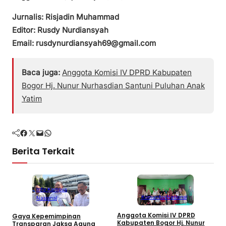
Jurnalis: Risjadin Muhammad
Editor: Rusdy Nurdiansyah
Email: rusdynurdiansyah69@gmail.com
Baca juga:
Anggota Komisi IV DPRD Kabupaten
Bogor Hj. Nunur Nurhasdian Santuni Puluhan Anak
Yatim
Facebook
Twitter
Mail
WhatsApp
Berita Terkait
Info Kampus
Komunitas
Nasional
Nasional
Anggota Komisi IV DPRD
Gaya Kepemimpinan
T
Kabupaten Bogor Hj. Nunur
Transparan Jaksa Agung