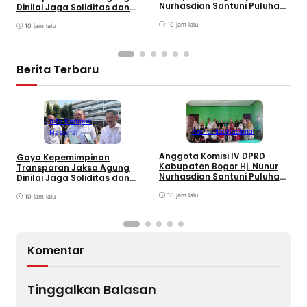
K
Nurhasdian Santuni Puluhan
Dinilai Jaga Soliditas dan
B
Anak Yatim
Fokus Jajaran Korps
K
10 jam lalu
Adhyaksa
10 jam lalu
I
Berita Terbaru
Info Kampus
Komunitas
Nasional
Nasional
Anggota Komisi IV DPRD
Gaya Kepemimpinan
T
Kabupaten Bogor Hj. Nunur
Transparan Jaksa Agung
K
Nurhasdian Santuni Puluhan
Dinilai Jaga Soliditas dan
B
Anak Yatim
Fokus Jajaran Korps
K
10 jam lalu
Adhyaksa
10 jam lalu
I
Komentar
Tinggalkan Balasan