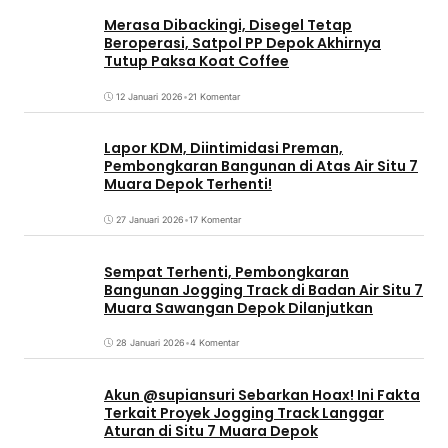
Merasa Dibackingi, Disegel Tetap
Beroperasi, Satpol PP Depok Akhirnya
Tutup Paksa Koat Coffee
12 Januari 2026
•
21 Komentar
Lapor KDM, Diintimidasi Preman,
Pembongkaran Bangunan di Atas Air Situ 7
Muara Depok Terhenti!
27 Januari 2026
•
17 Komentar
Sempat Terhenti, Pembongkaran
Bangunan Jogging Track di Badan Air Situ 7
Muara Sawangan Depok Dilanjutkan
28 Januari 2026
•
4 Komentar
Akun @supiansuri Sebarkan Hoax! Ini Fakta
Terkait Proyek Jogging Track Langgar
Aturan di Situ 7 Muara Depok