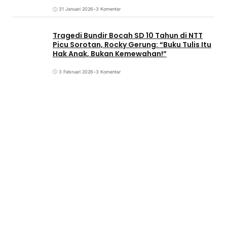
31 Januari 2026
•
3 Komentar
Tragedi Bundir Bocah SD 10 Tahun di NTT
Picu Sorotan, Rocky Gerung: “Buku Tulis Itu
Hak Anak, Bukan Kemewahan!”
3 Februari 2026
•
3 Komentar