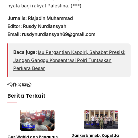
nyata bagi rakyat Palestina. (***)
Jurnalis: Risjadin Muhammad
Editor: Rusdy Nurdiansyah
Email: rusdynurdiansyah69@gmail.com
Baca juga:
Isu Pergantian Kapolri, Sahabat Presisi:
Jangan Ganggu Konsentrasi Polri Tuntaskan
Perkara Besar
Facebook
Twitter
Mail
WhatsApp
Berita Terkait
Nasional
Nasional
Dankorbrimob, Kapolda
Gus Wahid dan Pengurus