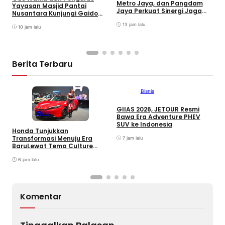
I
Metro Jaya, dan Pangdam
Yayasan Masjid Pantai
S
Jaya Perkuat Sinergi Jaga
Nusantara Kunjungi Gaido
G
Keamanan Jakarta
Group, Sepakati Kolaborasi
T
13 jam lalu
Pengembangan Ekonomi
10 jam lalu
Syariah
Berita Terbaru
Bisnis
GIIAS 2026, JETOUR Resmi
Bisnis
Bawa Era Adventure PHEV
SUV ke Indonesia
Honda Tunjukkan
T
Transformasi Menuju Era
7 jam lalu
D
BaruLewat Tema Culture
M
Evolved di GIIAS 2026
M
6 jam lalu
M
Komentar