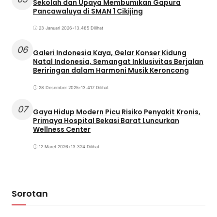
Sekolah dan Upaya Membumikan Gapura
Pancawaluya di SMAN 1 Cikijing
23 Januari 2026
•
13.485 Dilihat
06
Galeri Indonesia Kaya, Gelar Konser Kidung
Natal Indonesia, Semangat Inklusivitas Berjalan
Beriringan dalam Harmoni Musik Keroncong
28 Desember 2025
•
13.417 Dilihat
07
Gaya Hidup Modern Picu Risiko Penyakit Kronis,
Primaya Hospital Bekasi Barat Luncurkan
Wellness Center
12 Maret 2026
•
13.324 Dilihat
Sorotan