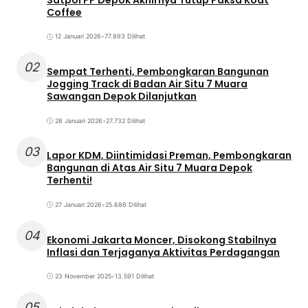
Coffee
12 Januari 2026
•
77.893 Dilihat
02
Sempat Terhenti, Pembongkaran Bangunan
Jogging Track di Badan Air Situ 7 Muara
Sawangan Depok Dilanjutkan
28 Januari 2026
•
27.732 Dilihat
03
Lapor KDM, Diintimidasi Preman, Pembongkaran
Bangunan di Atas Air Situ 7 Muara Depok
Terhenti!
27 Januari 2026
•
25.686 Dilihat
04
Ekonomi Jakarta Moncer, Disokong Stabilnya
Inflasi dan Terjaganya Aktivitas Perdagangan
23 November 2025
•
13.591 Dilihat
05