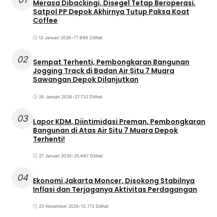
Merasa Dibackingi, Disegel Tetap Beroperasi,
Satpol PP Depok Akhirnya Tutup Paksa Koat
Coffee
12 Januari 2026
•
77.896 Dilihat
02
Sempat Terhenti, Pembongkaran Bangunan
Jogging Track di Badan Air Situ 7 Muara
Sawangan Depok Dilanjutkan
28 Januari 2026
•
27.732 Dilihat
03
Lapor KDM, Diintimidasi Preman, Pembongkaran
Bangunan di Atas Air Situ 7 Muara Depok
Terhenti!
27 Januari 2026
•
25.687 Dilihat
04
Ekonomi Jakarta Moncer, Disokong Stabilnya
Inflasi dan Terjaganya Aktivitas Perdagangan
23 November 2025
•
13.772 Dilihat