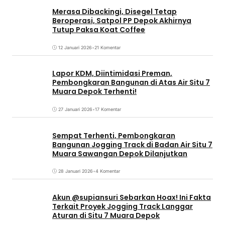
Merasa Dibackingi, Disegel Tetap
Beroperasi, Satpol PP Depok Akhirnya
Tutup Paksa Koat Coffee
12 Januari 2026
•
21 Komentar
Lapor KDM, Diintimidasi Preman,
Pembongkaran Bangunan di Atas Air Situ 7
Muara Depok Terhenti!
27 Januari 2026
•
17 Komentar
Sempat Terhenti, Pembongkaran
Bangunan Jogging Track di Badan Air Situ 7
Muara Sawangan Depok Dilanjutkan
28 Januari 2026
•
4 Komentar
Akun @supiansuri Sebarkan Hoax! Ini Fakta
Terkait Proyek Jogging Track Langgar
Aturan di Situ 7 Muara Depok