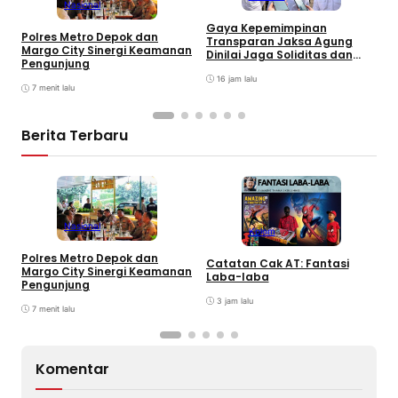
Nasional
A
Gaya Kepemimpinan
Polres Metro Depok dan
K
Transparan Jaksa Agung
Margo City Sinergi Keamanan
N
Dinilai Jaga Soliditas dan
Pengunjung
A
Fokus Jajaran Korps
Adhyaksa
16 jam lalu
7 menit lalu
Berita Terbaru
Nasional
Kolom
G
Polres Metro Depok dan
T
Catatan Cak AT: Fantasi
Margo City Sinergi Keamanan
D
Laba-laba
Pengunjung
F
A
3 jam lalu
7 menit lalu
Komentar