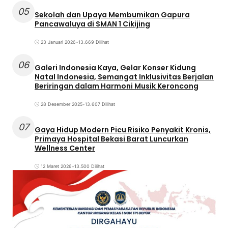
05
Sekolah dan Upaya Membumikan Gapura
Pancawaluya di SMAN 1 Cikijing
23 Januari 2026
•
13.669 Dilihat
06
Galeri Indonesia Kaya, Gelar Konser Kidung
Natal Indonesia, Semangat Inklusivitas Berjalan
Beriringan dalam Harmoni Musik Keroncong
28 Desember 2025
•
13.607 Dilihat
07
Gaya Hidup Modern Picu Risiko Penyakit Kronis,
Primaya Hospital Bekasi Barat Luncurkan
Wellness Center
12 Maret 2026
•
13.500 Dilihat