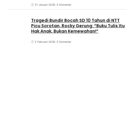
31 Januari 2026
•
3 Komentar
Tragedi Bundir Bocah SD 10 Tahun di NTT
Picu Sorotan, Rocky Gerung: “Buku Tulis Itu
Hak Anak, Bukan Kemewahan!”
3 Februari 2026
•
3 Komentar