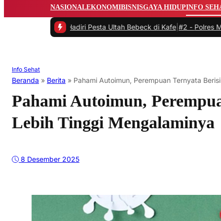
NASIONAL
EKONOMI
BISNIS
GAYA HIDUP
INFO SEH
an Audrey Hadiri Pesta Ultah Bebeck di Kafe
|
#2 -
Polres Metro Dep
Info Sehat
Beranda
»
Berita
»
Pahami Autoimun, Perempuan Ternyata Beris
Pahami Autoimun, Perempua
Lebih Tinggi Mengalaminya
8 Desember 2025