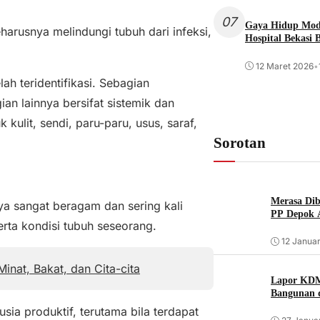
07
Gaya Hidup Mode
eharusnya melindungi tubuh dari infeksi,
Hospital Bekasi 
12 Maret 2026
•
lah teridentifikasi. Sebagian
an lainnya bersifat sistemik dan
ulit, sendi, paru-paru, usus, saraf,
Sorotan
Merasa Diba
ya sangat beragam dan sering kali
PP Depok A
erta kondisi tubuh seseorang.
12 Januar
inat, Bakat, dan Cita-cita
Lapor KDM
Bangunan d
sia produktif, terutama bila terdapat