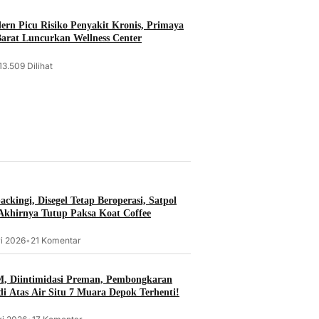
rn Picu Risiko Penyakit Kronis, Primaya
Barat Luncurkan Wellness Center
13.509 Dilihat
ckingi, Disegel Tetap Beroperasi, Satpol
khirnya Tutup Paksa Koat Coffee
i 2026
•
21 Komentar
, Diintimidasi Preman, Pembongkaran
i Atas Air Situ 7 Muara Depok Terhenti!