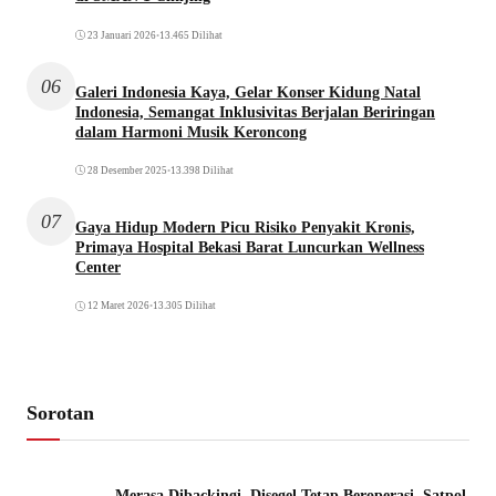
23 Januari 2026
•
13.465 Dilihat
06
Galeri Indonesia Kaya, Gelar Konser Kidung Natal
Indonesia, Semangat Inklusivitas Berjalan Beriringan
dalam Harmoni Musik Keroncong
28 Desember 2025
•
13.398 Dilihat
07
Gaya Hidup Modern Picu Risiko Penyakit Kronis,
Primaya Hospital Bekasi Barat Luncurkan Wellness
Center
12 Maret 2026
•
13.305 Dilihat
Sorotan
Merasa Dibackingi, Disegel Tetap Beroperasi, Satpol