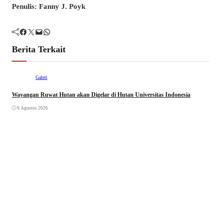
Penulis: Fanny J. Poyk
Facebook
Twitter
Mail
WhatsApp
Berita Terkait
Galeri
Wayangan Ruwat Hutan akan Digelar di Hutan Universitas Indonesia
6 Agustus 2026