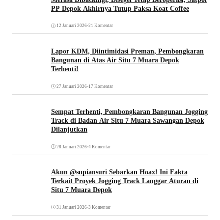
PP Depok Akhirnya Tutup Paksa Koat Coffee
12 Januari 2026
•
21 Komentar
Lapor KDM, Diintimidasi Preman, Pembongkaran
Bangunan di Atas Air Situ 7 Muara Depok
Terhenti!
27 Januari 2026
•
17 Komentar
Sempat Terhenti, Pembongkaran Bangunan Jogging
Track di Badan Air Situ 7 Muara Sawangan Depok
Dilanjutkan
28 Januari 2026
•
4 Komentar
Akun @supiansuri Sebarkan Hoax! Ini Fakta
Terkait Proyek Jogging Track Langgar Aturan di
Situ 7 Muara Depok
31 Januari 2026
•
3 Komentar