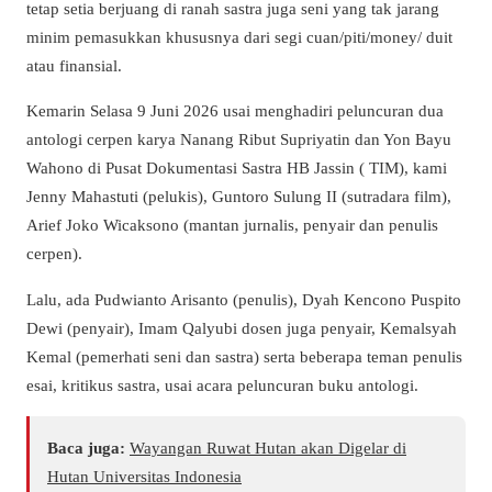
tetap setia berjuang di ranah sastra juga seni yang tak jarang
minim pemasukkan khususnya dari segi cuan/piti/money/ duit
atau finansial.
Kemarin Selasa 9 Juni 2026 usai menghadiri peluncuran dua
antologi cerpen karya Nanang Ribut Supriyatin dan Yon Bayu
Wahono di Pusat Dokumentasi Sastra HB Jassin ( TIM), kami
Jenny Mahastuti (pelukis), Guntoro Sulung II (sutradara film),
Arief Joko Wicaksono (mantan jurnalis, penyair dan penulis
cerpen).
Lalu, ada Pudwianto Arisanto (penulis), Dyah Kencono Puspito
Dewi (penyair), Imam Qalyubi dosen juga penyair, Kemalsyah
Kemal (pemerhati seni dan sastra) serta beberapa teman penulis
esai, kritikus sastra, usai acara peluncuran buku antologi.
Baca juga:
Wayangan Ruwat Hutan akan Digelar di
Hutan Universitas Indonesia