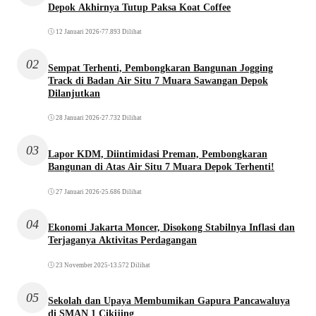
Depok Akhirnya Tutup Paksa Koat Coffee
12 Januari 2026
•
77.893 Dilihat
02
Sempat Terhenti, Pembongkaran Bangunan Jogging
Track di Badan Air Situ 7 Muara Sawangan Depok
Dilanjutkan
28 Januari 2026
•
27.732 Dilihat
03
Lapor KDM, Diintimidasi Preman, Pembongkaran
Bangunan di Atas Air Situ 7 Muara Depok Terhenti!
27 Januari 2026
•
25.686 Dilihat
04
Ekonomi Jakarta Moncer, Disokong Stabilnya Inflasi dan
Terjaganya Aktivitas Perdagangan
23 November 2025
•
13.572 Dilihat
05
Sekolah dan Upaya Membumikan Gapura Pancawaluya
di SMAN 1 Cikijing