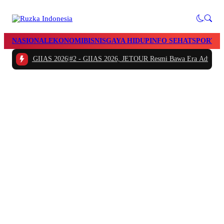
NASIONAL
EKONOMI
BISNIS
GAYA HIDUP
INFO SEHAT
SPORTS
di GIIAS 2026
|
#2 -
GIIAS 2026, JETOUR Resmi Bawa Era Adventure PHEV S