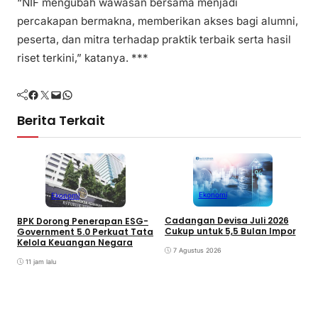
“NIF mengubah wawasan bersama menjadi
percakapan bermakna, memberikan akses bagi alumni,
peserta, dan mitra terhadap praktik terbaik serta hasil
riset terkini,” katanya. ***
Facebook
Twitter
Mail
WhatsApp
Berita Terkait
Ekonomi
Ekonomi
Cadangan Devisa Juli 2026
BPK Dorong Penerapan ESG-
Cukup untuk 5,5 Bulan Impor
B
Government 5.0 Perkuat Tata
M
Kelola Keuangan Negara
7 Agustus 2026
J
T
11 jam lalu