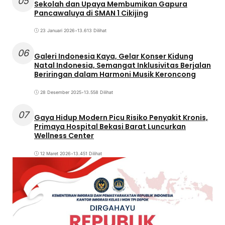
05
Sekolah dan Upaya Membumikan Gapura
Pancawaluya di SMAN 1 Cikijing
23 Januari 2026
•
13.613 Dilihat
06
Galeri Indonesia Kaya, Gelar Konser Kidung
Natal Indonesia, Semangat Inklusivitas Berjalan
Beriringan dalam Harmoni Musik Keroncong
28 Desember 2025
•
13.558 Dilihat
07
Gaya Hidup Modern Picu Risiko Penyakit Kronis,
Primaya Hospital Bekasi Barat Luncurkan
Wellness Center
12 Maret 2026
•
13.451 Dilihat