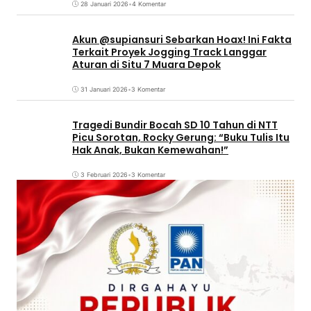
28 Januari 2026
•
4 Komentar
Akun @supiansuri Sebarkan Hoax! Ini Fakta
Terkait Proyek Jogging Track Langgar
Aturan di Situ 7 Muara Depok
31 Januari 2026
•
3 Komentar
Tragedi Bundir Bocah SD 10 Tahun di NTT
Picu Sorotan, Rocky Gerung: “Buku Tulis Itu
Hak Anak, Bukan Kemewahan!”
3 Februari 2026
•
3 Komentar