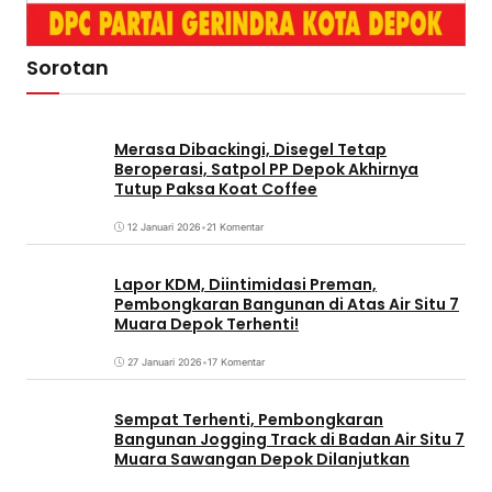
Sorotan
Merasa Dibackingi, Disegel Tetap
Beroperasi, Satpol PP Depok Akhirnya
Tutup Paksa Koat Coffee
12 Januari 2026
•
21 Komentar
Lapor KDM, Diintimidasi Preman,
Pembongkaran Bangunan di Atas Air Situ 7
Muara Depok Terhenti!
27 Januari 2026
•
17 Komentar
Sempat Terhenti, Pembongkaran
Bangunan Jogging Track di Badan Air Situ 7
Muara Sawangan Depok Dilanjutkan