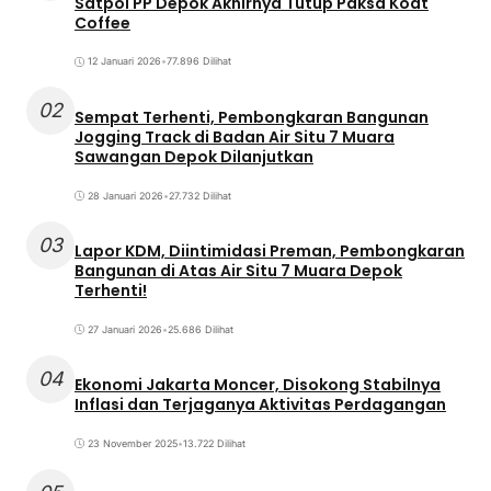
Satpol PP Depok Akhirnya Tutup Paksa Koat
Coffee
12 Januari 2026
•
77.896 Dilihat
02
Sempat Terhenti, Pembongkaran Bangunan
Jogging Track di Badan Air Situ 7 Muara
Sawangan Depok Dilanjutkan
28 Januari 2026
•
27.732 Dilihat
03
Lapor KDM, Diintimidasi Preman, Pembongkaran
Bangunan di Atas Air Situ 7 Muara Depok
Terhenti!
27 Januari 2026
•
25.686 Dilihat
04
Ekonomi Jakarta Moncer, Disokong Stabilnya
Inflasi dan Terjaganya Aktivitas Perdagangan
23 November 2025
•
13.722 Dilihat