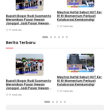
Nasional
Ekonomi
Nasional
Meutya Hafid Sebut HUT Ke-
P
81 RI Momentum Perkuat
Bupati Bogor Rudi Susmanto
M
Kolaborasi Kemkomdigi
Mersmikan Pasar Hewan
K
Jonggol, Jadi Pasar Hewan
27 menit lalu
Terbesar di Jabar
17 menit lalu
Berita Terbaru
Nasional
Ekonomi
Nasional
Meutya Hafid Sebut HUT Ke-
P
81 RI Momentum Perkuat
Bupati Bogor Rudi Susmanto
M
Kolaborasi Kemkomdigi
Mersmikan Pasar Hewan
K
Jonggol, Jadi Pasar Hewan
27 menit lalu
Terbesar di Jabar
17 menit lalu