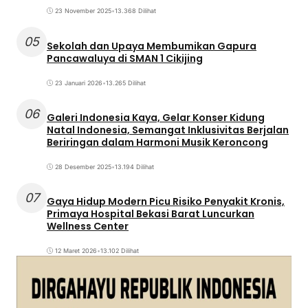
23 November 2025
•
13.368 Dilihat
05
Sekolah dan Upaya Membumikan Gapura
Pancawaluya di SMAN 1 Cikijing
23 Januari 2026
•
13.265 Dilihat
06
Galeri Indonesia Kaya, Gelar Konser Kidung
Natal Indonesia, Semangat Inklusivitas Berjalan
Beriringan dalam Harmoni Musik Keroncong
28 Desember 2025
•
13.194 Dilihat
07
Gaya Hidup Modern Picu Risiko Penyakit Kronis,
Primaya Hospital Bekasi Barat Luncurkan
Wellness Center
12 Maret 2026
•
13.102 Dilihat