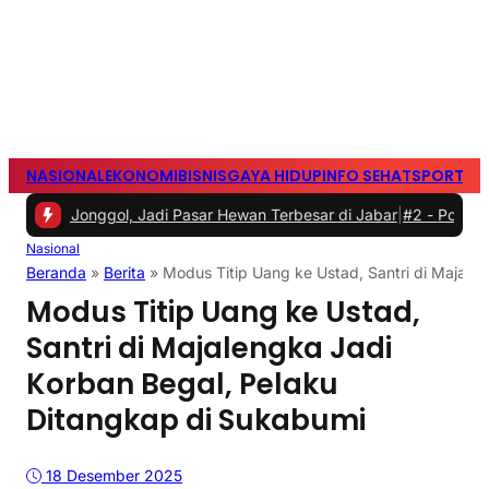
NASIONAL
EKONOMI
BISNIS
GAYA HIDUP
INFO SEHAT
SPORTS
S
gol, Jadi Pasar Hewan Terbesar di Jabar
|
#2 -
Polisi Olah TKP Pen
Nasional
Beranda
»
Berita
»
Modus Titip Uang ke Ustad, Santri di Majale
Modus Titip Uang ke Ustad,
Santri di Majalengka Jadi
Korban Begal, Pelaku
Ditangkap di Sukabumi
18 Desember 2025