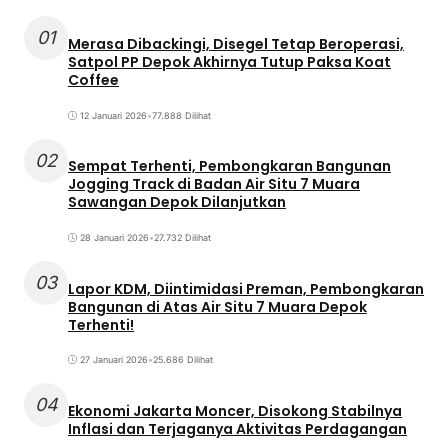
01
Merasa Dibackingi, Disegel Tetap Beroperasi,
Satpol PP Depok Akhirnya Tutup Paksa Koat
Coffee
12 Januari 2026
•
77.888 Dilihat
02
Sempat Terhenti, Pembongkaran Bangunan
Jogging Track di Badan Air Situ 7 Muara
Sawangan Depok Dilanjutkan
28 Januari 2026
•
27.732 Dilihat
03
Lapor KDM, Diintimidasi Preman, Pembongkaran
Bangunan di Atas Air Situ 7 Muara Depok
Terhenti!
27 Januari 2026
•
25.686 Dilihat
04
Ekonomi Jakarta Moncer, Disokong Stabilnya
Inflasi dan Terjaganya Aktivitas Perdagangan