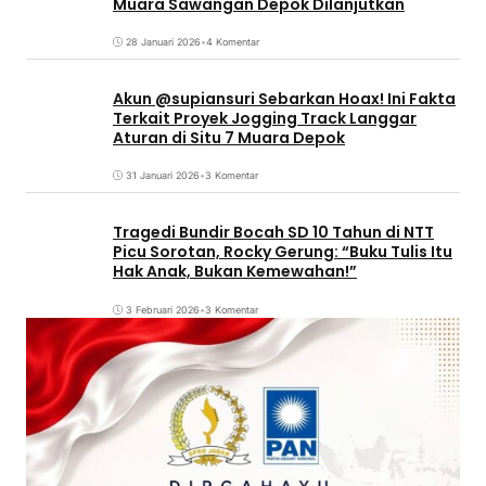
Muara Sawangan Depok Dilanjutkan
28 Januari 2026
•
4 Komentar
Akun @supiansuri Sebarkan Hoax! Ini Fakta
Terkait Proyek Jogging Track Langgar
Aturan di Situ 7 Muara Depok
31 Januari 2026
•
3 Komentar
Tragedi Bundir Bocah SD 10 Tahun di NTT
Picu Sorotan, Rocky Gerung: “Buku Tulis Itu
Hak Anak, Bukan Kemewahan!”
3 Februari 2026
•
3 Komentar