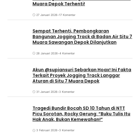
Muara Depok Terhenti!
27 Januari 2026
•
17 Komentar
Sempat Terhenti, Pembongkaran
Bangunan Jogging Track di Badan Air Situ 7
Muara Sawangan Depok Dilanjutkan
28 Januari 2026
•
4 Komentar
Akun @supiansuri Sebarkan Hoax! Ini Fakta
Terkait Proyek Jogging Track Langgar
Aturan di Situ 7 Muara Depok
31 Januari 2026
•
3 Komentar
Tragedi Bundir Bocah SD 10 Tahun di NTT
Picu Sorotan, Rocky Gerung: “Buku Tulis Itu
Hak Anak, Bukan Kemewahan!”
3 Februari 2026
•
3 Komentar