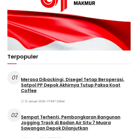
Terpopuler
01
Merasa Dibackingi, Disegel Tetap Beroperasi,
Satpol PP Depok Akhirnya Tutup Paksa Koat
Coffee
12 Januari 2026
•
77.897 Dilihat
02
Sempat Terhenti, Pembongkaran Bangunan
Jogging Track di Badan Air Situ 7 Muara
Sawangan Depok Dilanjutkan