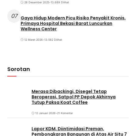
28 Desember 2025
•
13.689 Dilihat
07
Gaya Hidup Modern Picu Risiko Penyakit Kronis,
Primaya Hospital Bekasi Barat Luncurkan
Wellness Center
12 Maret 2026
•
13.582 Dilihat
Sorotan
Merasa Dibackingi, Disegel Tetap
Beroperasi, Satpol PP Depok Akhirnya
Tutup Paksa Koat Coffee
12 Januari 2026
•
21 Komentar
Lapor KDM, Diintimidasi Preman,
Pembongkaran Bangunan di Atas Air Situ 7