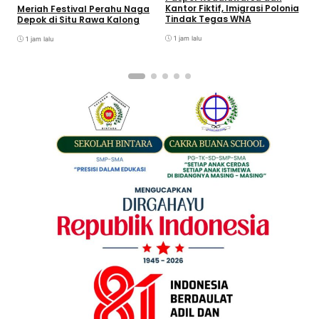
P
Kantor Fiktif, Imigrasi Polonia
Meriah Festival Perahu Naga
D
Tindak Tegas WNA
Depok di Situ Rawa Kalong
1 jam lalu
1 jam lalu