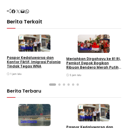
Facebook
Twitter
Mail
WhatsApp
Berita Terkait
D
Nasional
Nasional
D
D
Paspor Kedaluwarsa dan
Meriahkan Dirgahayu ke 81 RI,
Kantor Fiktif, Imigrasi Polonia
Pemkot Depok Bagikan
Tindak Tegas WNA
Ribuan Bendera Merah Putih
ke Warga
1 jam lalu
5 jam lalu
Berita Terbaru
Nasional
Galeri
Sports
Paspor Kedaluwarsa dan