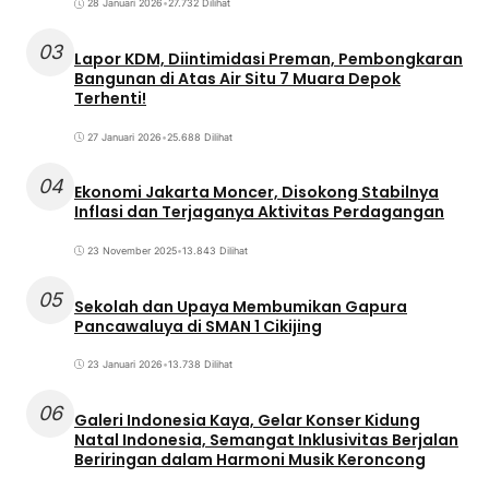
28 Januari 2026
•
27.732 Dilihat
03
Lapor KDM, Diintimidasi Preman, Pembongkaran
Bangunan di Atas Air Situ 7 Muara Depok
Terhenti!
27 Januari 2026
•
25.688 Dilihat
04
Ekonomi Jakarta Moncer, Disokong Stabilnya
Inflasi dan Terjaganya Aktivitas Perdagangan
23 November 2025
•
13.843 Dilihat
05
Sekolah dan Upaya Membumikan Gapura
Pancawaluya di SMAN 1 Cikijing
23 Januari 2026
•
13.738 Dilihat
06
Galeri Indonesia Kaya, Gelar Konser Kidung
Natal Indonesia, Semangat Inklusivitas Berjalan
Beriringan dalam Harmoni Musik Keroncong