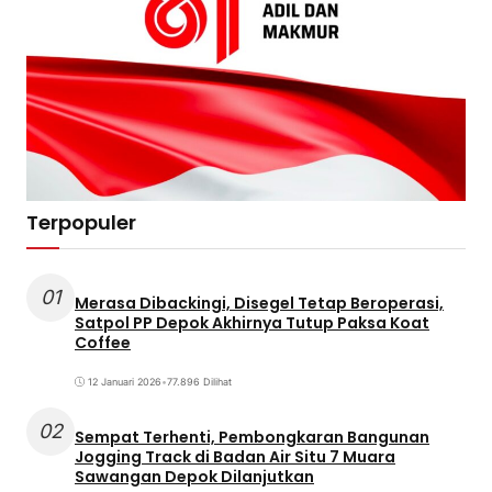
Terpopuler
01
Merasa Dibackingi, Disegel Tetap Beroperasi,
Satpol PP Depok Akhirnya Tutup Paksa Koat
Coffee
12 Januari 2026
•
77.896 Dilihat
02
Sempat Terhenti, Pembongkaran Bangunan
Jogging Track di Badan Air Situ 7 Muara
Sawangan Depok Dilanjutkan