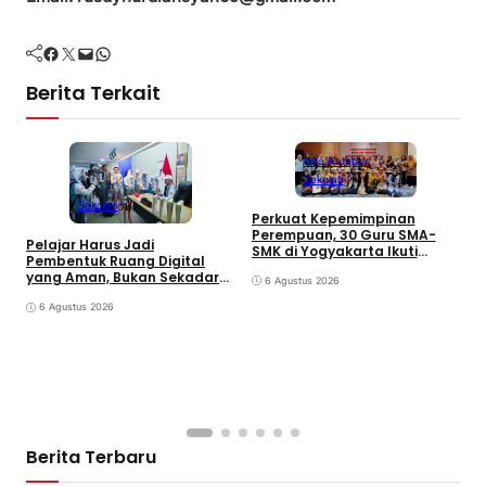
Facebook
Twitter
Mail
WhatsApp
Berita Terkait
Info Kampus
Sekolah
Sekolah
Perkuat Kepemimpinan
P
Perempuan, 30 Guru SMA-
Pelajar Harus Jadi
S
SMK di Yogyakarta Ikuti
Pembentuk Ruang Digital
P
Pelatihan Kepemimpinan
yang Aman, Bukan Sekadar
6 Agustus 2026
Pengguna
6 Agustus 2026
Berita Terbaru