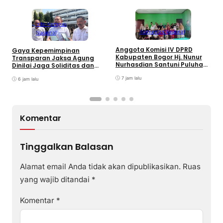
Info Kampus
Komunitas
Nasional
Nasional
Anggota Komisi IV DPRD
Gaya Kepemimpinan
T
Kabupaten Bogor Hj. Nunur
Transparan Jaksa Agung
K
Nurhasdian Santuni Puluhan
Dinilai Jaga Soliditas dan
B
Anak Yatim
Fokus Jajaran Korps
K
7 jam lalu
Adhyaksa
6 jam lalu
I
Komentar
Tinggalkan Balasan
Alamat email Anda tidak akan dipublikasikan.
Ruas
yang wajib ditandai
*
Komentar
*