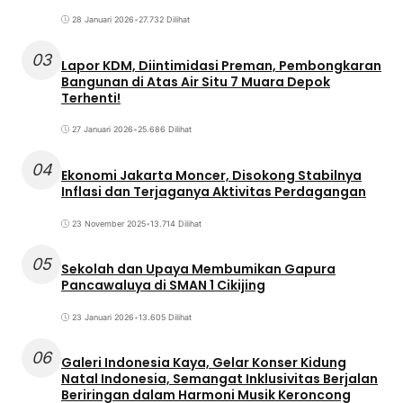
28 Januari 2026
•
27.732 Dilihat
03
Lapor KDM, Diintimidasi Preman, Pembongkaran
Bangunan di Atas Air Situ 7 Muara Depok
Terhenti!
27 Januari 2026
•
25.686 Dilihat
04
Ekonomi Jakarta Moncer, Disokong Stabilnya
Inflasi dan Terjaganya Aktivitas Perdagangan
23 November 2025
•
13.714 Dilihat
05
Sekolah dan Upaya Membumikan Gapura
Pancawaluya di SMAN 1 Cikijing
23 Januari 2026
•
13.605 Dilihat
06
Galeri Indonesia Kaya, Gelar Konser Kidung
Natal Indonesia, Semangat Inklusivitas Berjalan
Beriringan dalam Harmoni Musik Keroncong