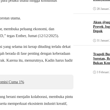
n para pelaku usaha hingga komunitas
28 Januari
sorotan utama.
Akun @supi
Proyek Jog
tor, membuka peluang ekonomi, dan
Depok
,” tegas Enther, Jumat (12/12/2025).
31 Januari
si yang selama ini kerap dituding terlalu dekat
gah berada di fase penting dengan keberadaan
Tragedi Bu
Sorotan, R
rak. Karena itu, menurutnya, Kadin harus hadir
Bukan Ke
3 Februari
Komisi Cuma 1%
g berani menjalin kolaborasi, membuka pintu
rta memperkuat ekosistem industri kreatif,