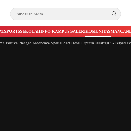
AT
SPORTS
SEKOLAH
INFO KAMPUS
GALERI
KOMUNITAS
MANCAN
engan Mooncake Spesial dari Hotel Ciputra Jakarta
|
#3 -
Bupati Bogor Rudi S