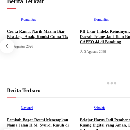
Berita Terkait
Komunitas
Komunitas
Cerita Rama: Narik Maxim Biar
PII Ukur Indeks Keinsinyur
Bisa Jaga Anak, Komisi Cuma 1%
Daerah Jelang Jadi Tuan 
CAFEO 44 di Bandung
5 Agustus 2026
5 Agustus 2026
Berita Terbaru
Nasional
Sekolah
Pemkab Bogor Resmi Menetapkan
Pelajar Harus Jadi Pemben
Nama Jalan H.M. Syurdi Rusuh di
Ruang Digital yang Aman, 