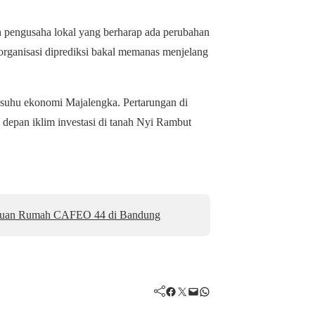
h pengusaha lokal yang berharap ada perubahan
 organisasi diprediksi bakal memanas menjelang
 suhu ekonomi Majalengka. Pertarungan di
a depan iklim investasi di tanah Nyi Rambut
i Tuan Rumah CAFEO 44 di Bandung
Facebook
Twitter
Mail
WhatsApp