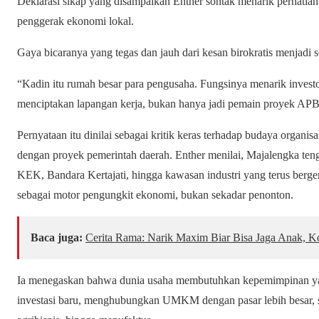
Deklarasi sikap yang disampaikan Enther sontak menarik perhatia
penggerak ekonomi lokal.
Gaya bicaranya yang tegas dan jauh dari kesan birokratis menjadi 
“Kadin itu rumah besar para pengusaha. Fungsinya menarik inves
menciptakan lapangan kerja, bukan hanya jadi pemain proyek APBD
Pernyataan itu dinilai sebagai kritik keras terhadap budaya organisa
dengan proyek pemerintah daerah. Enther menilai, Majalengka ten
KEK, Bandara Kertajati, hingga kawasan industri yang terus berge
sebagai motor pengungkit ekonomi, bukan sekadar penonton.
Baca juga:
Cerita Rama: Narik Maxim Biar Bisa Jaga Anak, 
Ia menegaskan bahwa dunia usaha membutuhkan kepemimpinan yan
investasi baru, menghubungkan UMKM dengan pasar lebih besar, se