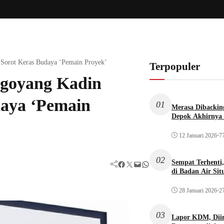
Sorot Keras Budaya ‘Pemain Proyek’
Terpopuler
goyang Kadin
daya ‘Pemain
01
Merasa Dibacking
Depok Akhirnya 
12 Januari 2026
•
77
02
Sempat Terhenti
Facebook
Twitter
Mail
WhatsApp
di Badan Air Si
28 Januari 2026
•
27
03
Lapor KDM, Dii