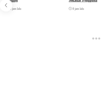
Jonggol
Sekadar Pengguna
3 jam lalu
8 jam lalu