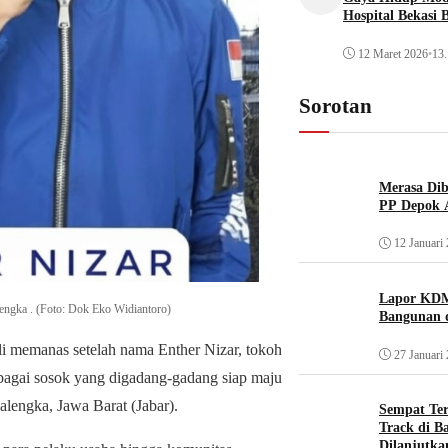
Hospital Bekasi 
12 Maret 2026
•
13.
Sorotan
Merasa Diba
PP Depok A
12 Januari
Lapor KDM
ngka . (Foto: Dok Eko Widiantoro)
Bangunan d
i memanas setelah nama Enther Nizar, tokoh
27 Januari
ebagai sosok yang digadang-gadang siap maju
lengka, Jawa Barat (Jabar).
Sempat Te
Track di B
Dilanjutka