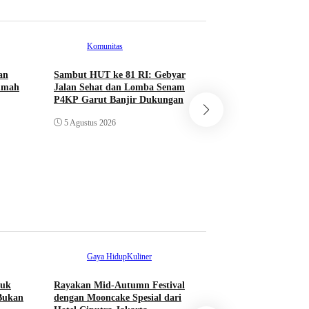
Komunitas
an
Sambut HUT ke 81 RI: Gebyar
Rumah
Jalan Sehat dan Lomba Senam
Komunitas
P4KP Garut Banjir Dukungan
5 Agustus 2026
Sambut HUT ke 81
RI, PWRI Jonggol 
Kegiatan Bakti Sosi
5 Agustus 2026
Gaya Hidup
Kuliner
tuk
Rayakan Mid-Autumn Festival
Bukan
dengan Mooncake Spesial dari