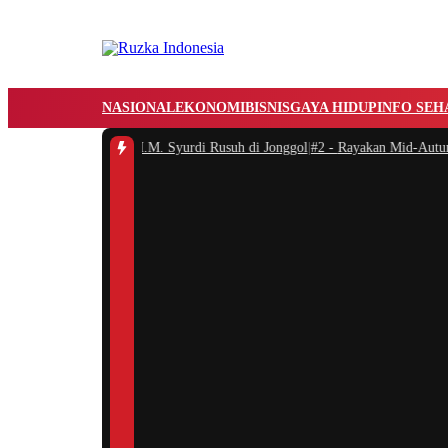
NASIONAL
EKONOMI
BISNIS
GAYA HIDUP
INFO SEH
ama Jalan H.M. Syurdi Rusuh di Jonggol
|
#2 -
Rayakan Mid-Autumn Festival d