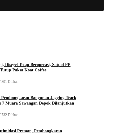
i, Disegel Tetap Beroperasi, Satpol PP
Tutup Paksa Koat Coffee
.891 Dilihat
, Pembongkaran Bangunan Jogging Track
tu 7 Muara Sawangan Depok Dilanjutkan
.732 Dilihat
ntimidasi Preman, Pembongkaran