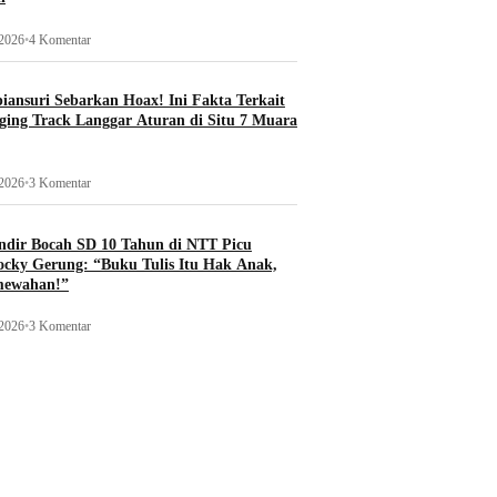
 2026
•
4 Komentar
ansuri Sebarkan Hoax! Ini Fakta Terkait
ging Track Langgar Aturan di Situ 7 Muara
 2026
•
3 Komentar
ndir Bocah SD 10 Tahun di NTT Picu
ocky Gerung: “Buku Tulis Itu Hak Anak,
mewahan!”
 2026
•
3 Komentar