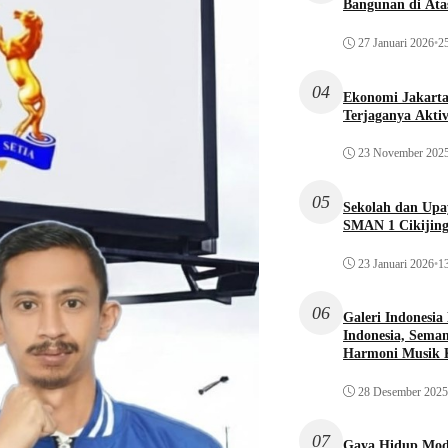
Bangunan di Atas
27 Januari 2026
•
25
04
Ekonomi Jakarta 
Terjaganya Akti
23 November 202
05
Sekolah dan Up
SMAN 1 Cikijin
23 Januari 2026
•
13
06
Galeri Indonesia
Indonesia, Seman
Harmoni Musik 
28 Desember 2025
07
Gaya Hidup Mode