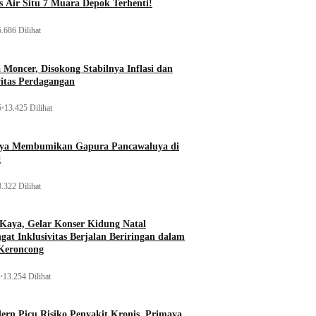
 Air Situ 7 Muara Depok Terhenti!
.686 Dilihat
Moncer, Disokong Stabilnya Inflasi dan
vitas Perdagangan
5
•
13.425 Dilihat
aya Membumikan Gapura Pancawaluya di
g
.322 Dilihat
 Kaya, Gelar Konser Kidung Natal
gat Inklusivitas Berjalan Beriringan dalam
Keroncong
•
13.254 Dilihat
rn Picu Risiko Penyakit Kronis, Primaya