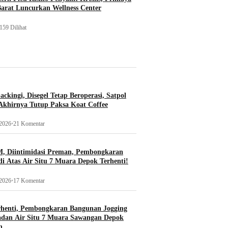
Barat Luncurkan Wellness Center
159 Dilihat
ckingi, Disegel Tetap Beroperasi, Satpol
khirnya Tutup Paksa Koat Coffee
 2026
•
21 Komentar
, Diintimidasi Preman, Pembongkaran
i Atas Air Situ 7 Muara Depok Terhenti!
 2026
•
17 Komentar
rhenti, Pembongkaran Bangunan Jogging
adan Air Situ 7 Muara Sawangan Depok
n