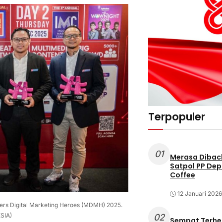
Terpopuler
01
Merasa Diback
Satpol PP Dep
Coffee
12 Januari 2026
eers Digital Marketing Heroes (MDMH) 2025.
SIA)
02
Sempat Terhe