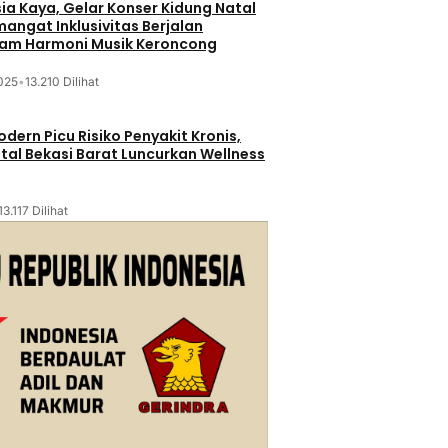
sia Kaya, Gelar Konser Kidung Natal
mangat Inklusivitas Berjalan
lam Harmoni Musik Keroncong
025
•
13.210 Dilihat
dern Picu Risiko Penyakit Kronis,
tal Bekasi Barat Luncurkan Wellness
13.117 Dilihat