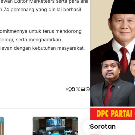
 Dewan Editor Marketeers serta para ahli
ih 74 pemenang yang dinilai berhasil
 komitmennya untuk terus mendorong
knologi, serta menghadirkan
elevan dengan kebutuhan masyarakat.
Facebook
Twitter
Mail
WhatsApp
Sorotan