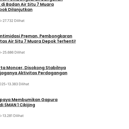
di Badan Air Situ 7 Muara
ok Dilanjutkan
6
•
27.732 Dilihat
iintimidasi Preman, Pembongkaran
tas Air Situ 7 Muara Depok Terhenti!
6
•
25.686 Dilihat
ta Moncer, Disokong Stabilnya
erjaganya Aktivitas Perdagangan
025
•
13.383 Dilihat
Upaya Membumikan Gapura
i SMAN 1 Cikijing
6
•
13.281 Dilihat