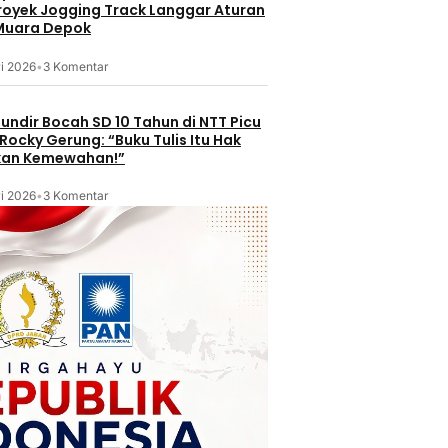
kuat
Proyek Jogging Track Langgar Aturan
Mayat Janin Bayi di Tarogong
BNN RI Inga
omdigi
 Muara Depok
Kaler Garut
Narkoba Men
Produktif
i 2026
•
3 Komentar
3 jam lalu
3 jam lalu
undir Bocah SD 10 Tahun di NTT Picu
Rocky Gerung: “Buku Tulis Itu Hak
kan Kemewahan!”
i 2026
•
3 Komentar