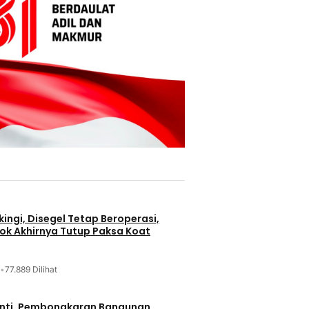
ingi, Disegel Tetap Beroperasi,
ok Akhirnya Tutup Paksa Koat
•
77.889 Dilihat
nti, Pembongkaran Bangunan