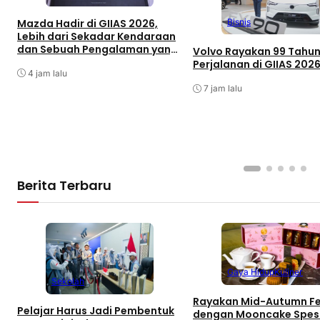
Mazda Hadir di GIIAS 2026,
Bisnis
Lebih dari Sekadar Kendaraan
dan Sebuah Pengalaman yang
Volvo Rayakan 99 Tahu
Utuh
Perjalanan di GIIAS 202
4 jam lalu
7 jam lalu
Berita Terbaru
Gaya Hidup
Kuliner
Sekolah
Rayakan Mid-Autumn Fe
Pelajar Harus Jadi Pembentuk
dengan Mooncake Spesi