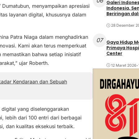
06
Galeri Indone
MV Dumatubun, menyampaikan apresiasi
Indonesia, Se
Beriringan da
as layanan digital, khususnya dalam
28 Desember 2
mina Patra Niaga dalam menghadirkan
07
Gaya Hidup Mo
 inovasi. Kami akan terus memperkuat
Primaya Hospi
Center
an memastikan bahwa setiap inisiatif
rakat,” ujar Roberth.
12 Maret 2026
•
ekadar Kendaraan dan Sebuah
igital yang diselenggarakan
 lebih dari 100 entri dari berbagai
i, dan kualitas eksekusi terbaik.