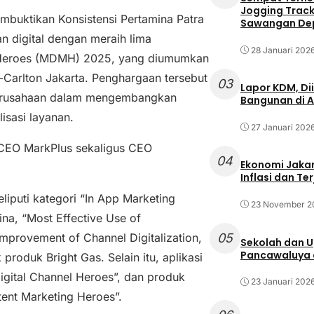
Jogging Track 
mbuktikan Konsistensi Pertamina Patra
Sawangan Dep
 digital dengan meraih lima
28 Januari 202
g Heroes (MDMH) 2025, yang diumumkan
Carlton Jakarta. Penghargaan tersebut
03
Lapor KDM, D
 perusahaan dalam mengembangkan
Bangunan di A
isasi layanan.
27 Januari 202
 CEO MarkPlus sekaligus CEO
04
Ekonomi Jakar
Inflasi dan T
iputi kategori “In App Marketing
23 November 2
a, “Most Effective Use of
05
 Improvement of Channel Digitalization,
Sekolah dan 
Pancawaluya d
roduk Bright Gas. Selain itu, aplikasi
igital Channel Heroes”, dan produk
23 Januari 202
nt Marketing Heroes”.