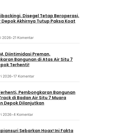
Bisnis
Bisnis
Komunitas
Ada Program
backingi, Disegel Tetap Beroperasi,
2026, VinFa
Jumat Berkah, BRI Bekasi
P Depok Akhirnya Tutup Paksa Koat
Jajaran Ken
Harapan Indah Gaungkan
Semakin Le
Semangat Berbagi
5 Agustus 20
i 2026
•
21 Komentar
erdekaan RI
5 Agustus 2026
arkan
m Purna Jual
M, Diintimidasi Preman,
agi
aran Bangunan di Atas Air Situ 7
ishi Motors
pok Terhenti!
ri 2026
•
17 Komentar
erhenti, Pembongkaran Bangunan
rack di Badan Air Situ 7 Muara
 Depok Dilanjutkan
ri 2026
•
4 Komentar
Nasional
Nasion
ut HUT Ke-81
piansuri Sebarkan Hoax! Ini Fakta
Polisi Olah TKP Penemuan
Majalengka 