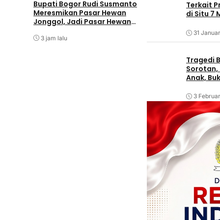
RI Momentum Per
Bupati Bogor Rudi Susmanto
Terkait 
Kolaborasi Kemk
Meresmikan Pasar Hewan
di Situ 7
Jonggol, Jadi Pasar Hewan
3 jam lalu
Terbesar di Jabar
31 Januar
3 jam lalu
Tragedi B
Sorotan, 
Anak, Bu
3 Februar