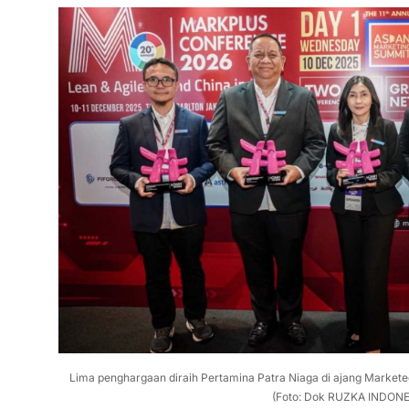
Lima penghargaan diraih Pertamina Patra Niaga di ajang Market
(Foto: Dok RUZKA INDONE