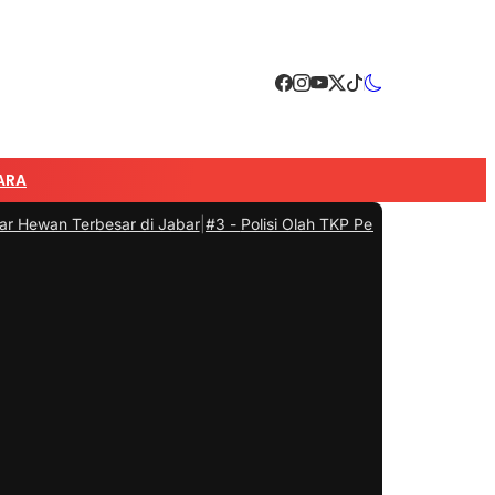
ARA
esar di Jabar
|
#3 -
Polisi Olah TKP Penemuan Mayat Janin Bayi di Ta