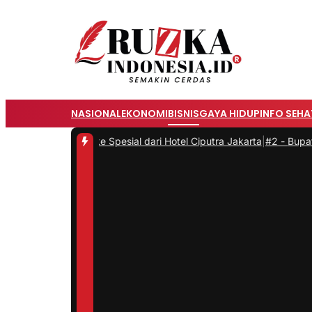
NASIONAL
EKONOMI
BISNIS
GAYA HIDUP
INFO SEHA
oncake Spesial dari Hotel Ciputra Jakarta
|
#2 -
Bupati Bogor Rudi 