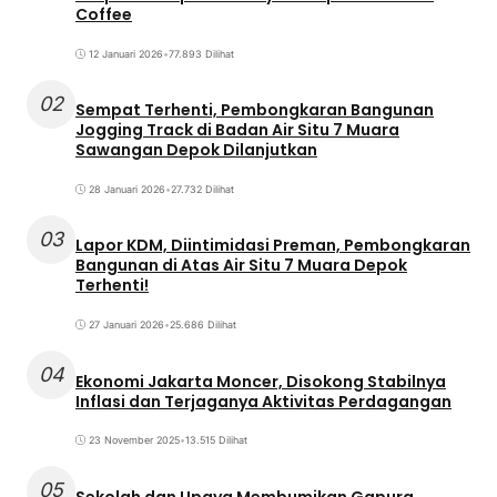
Coffee
12 Januari 2026
•
77.893 Dilihat
02
Sempat Terhenti, Pembongkaran Bangunan
Jogging Track di Badan Air Situ 7 Muara
Sawangan Depok Dilanjutkan
28 Januari 2026
•
27.732 Dilihat
03
Lapor KDM, Diintimidasi Preman, Pembongkaran
Bangunan di Atas Air Situ 7 Muara Depok
Terhenti!
27 Januari 2026
•
25.686 Dilihat
04
Ekonomi Jakarta Moncer, Disokong Stabilnya
Inflasi dan Terjaganya Aktivitas Perdagangan
23 November 2025
•
13.515 Dilihat
05
Sekolah dan Upaya Membumikan Gapura