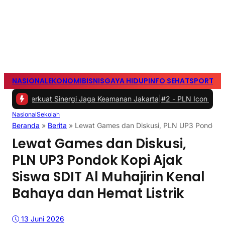
NASIONAL
EKONOMI
BISNIS
GAYA HIDUP
INFO SEHAT
SPORTS
S
kuat Sinergi Jaga Keamanan Jakarta
|
#2 -
PLN Icon Plus Berikan Int
Nasional
Sekolah
Beranda
»
Berita
»
Lewat Games dan Diskusi, PLN UP3 Pondok Ko
Lewat Games dan Diskusi,
PLN UP3 Pondok Kopi Ajak
Siswa SDIT Al Muhajirin Kenal
Bahaya dan Hemat Listrik
13 Juni 2026