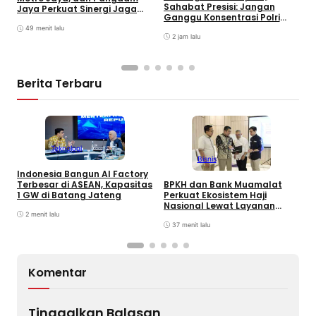
Sahabat Presisi: Jangan
T
Jaya Perkuat Sinergi Jaga
Ganggu Konsentrasi Polri
P
Keamanan Jakarta
Tuntaskan Perkara Besar
A
49 menit lalu
2 jam lalu
Berita Terbaru
Teknologi
Bisnis
Indonesia Bangun AI Factory
D
BPKH dan Bank Muamalat
Terbesar di ASEAN, Kapasitas
M
Perkuat Ekosistem Haji
1 GW di Batang Jateng
J
Nasional Lewat Layanan
K
Digital
2 menit lalu
37 menit lalu
Komentar
Tinggalkan Balasan