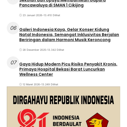
Pancawaluya di SMAN 1 Cikijing
23 Januari 2026
•
13.410 Dilihat
06
Galeri Indonesia Kaya, Gelar Konser Kidung
Natal Indonesia, Semangat Inklusivitas Berjalan
Beriringan dalam Harmoni Musik Keroncong
28 Desember 2025
•
13.342 Dilihat
07
Gaya Hidup Modern Picu Risiko Penyakit Kronis,
Primaya Hospital Bekasi Barat Luncurkan
Wellness Center
12 Maret 2026
•
13.249 Dilihat