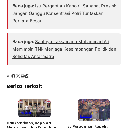
Baca juga:
Isu Pergantian Kapolri, Sahabat Presisi:
Jangan Ganggu Konsentrasi Polri Tuntaskan
Perkara Besar
Baca juga:
Saatnya Laksamana Muhammad Ali
Memimpin TNI: Menjaga Keseimbangan Politik dan
Soliditas Antarmatra
Facebook
Twitter
Mail
WhatsApp
Berita Terkait
Nasional
Nasional
S
Dankorbrimob, Kapolda
Isu Pergantian Kapolri,
M
Metro Jaya, dan Pangdam