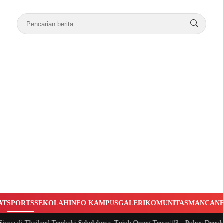
AT
SPORTS
SEKOLAH
INFO KAMPUS
GALERI
KOMUNITAS
MANCAN
wa di Thailand Tembaki Sekolahnya, Tujuh Orang Tewas
|
#3 -
Polres Depok Ta