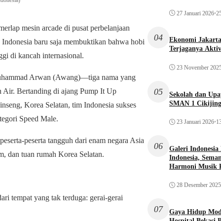
ndonesia)
27 Januari 2026
•
25
erlap mesin arcade di pusat perbelanjaan
04
Ekonomi Jakarta 
da Indonesia baru saja membuktikan bahwa hobi
Terjaganya Akti
 di kancah internasional.
23 November 202
an Muhammad Arwan (Awang)—tiga nama yang
05
ah Air. Bertanding di ajang Pump It Up
Sekolah dan Up
SMAN 1 Cikijin
nseng, Korea Selatan, tim Indonesia sukses
tegori Speed Male.
23 Januari 2026
•
13
 peserta-peserta tangguh dari enam negara Asia
06
Galeri Indonesia
nam, dan tuan rumah Korea Selatan.
Indonesia, Seman
Harmoni Musik 
28 Desember 2025
i tempat yang tak terduga: gerai-gerai
07
Gaya Hidup Mode
Hospital Bekasi 