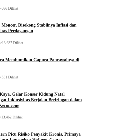
.686 Dilihat
Moncer, Disokong Stabilnya Inflasi dan
vitas Perdagangan
5
•
13.637 Dilihat
aya Membumikan Gapura Pancawaluya di
g
.531 Dilihat
 Kaya, Gelar Konser Kidung Natal
gat Inklusivitas Berjalan Beriringan dalam
Keroncong
•
13.462 Dilihat
rn Picu Risiko Penyakit Kronis, Primaya
Barat Luncurkan Wellness Center