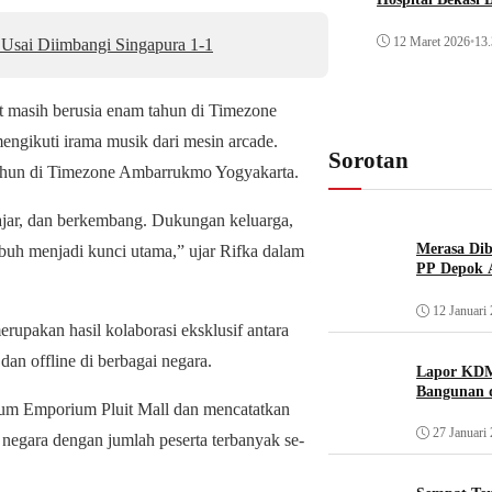
12 Maret 2026
•
13.
 Usai Diimbangi Singapura 1-1
at masih berusia enam tahun di Timezone
engikuti irama musik dari mesin arcade.
Sorotan
tahun di Timezone Ambarrukmo Yogyakarta.
lajar, dan berkembang. Dukungan keluarga,
Merasa Diba
buh menjadi kunci utama,” ujar Rifka dalam
PP Depok A
12 Januari
upakan hasil kolaborasi eksklusif antara
an offline di berbagai negara.
Lapor KDM
Bangunan d
rium Emporium Pluit Mall dan mencatatkan
27 Januari
egara dengan jumlah peserta terbanyak se-