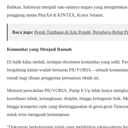
Bahkan, Indonesia menjadi satu-satunya negara yang mengirimkan w
panggung utama PlayX4 di KINTEX, Korea Selatan.
Baca juga:
Persib Tumbang di Adu Penalti, Persebaya Rebut Pi
Komunitas yang Menjadi Rumah
Di balik kilau medali, terdapat ekosistem komunitas yang solid. Pa
bergabung dalam wadah bernama PIUVORIA—sebuah komunitas yan
rumah bagi ribuan penggemar permainan ritmik ini.
Menurut perwakilan PIUVORIA, Pump It Up tidak hanya menghadirk
koordinasi tubuh, ketangkasan, disiplin, hingga kebugaran fisik. M
hingga kompetisi rutin yang diselenggarakan di gerai-gerai Time
untuk terus mengasah kemampuan.
“Dukungan berkelanjutan inilah yang melahirkan talenta-talenta I