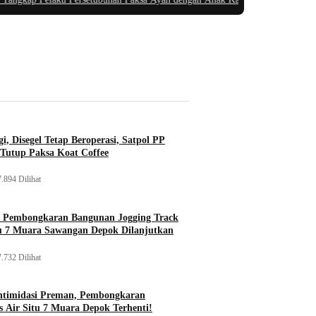
i, Disegel Tetap Beroperasi, Satpol PP
Tutup Paksa Koat Coffee
.894 Dilihat
, Pembongkaran Bangunan Jogging Track
tu 7 Muara Sawangan Depok Dilanjutkan
.732 Dilihat
ntimidasi Preman, Pembongkaran
 Air Situ 7 Muara Depok Terhenti!