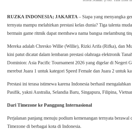
Korea Selatan. (Foto: Time Zone I
RUZKA INDONESIA; JAKARTA
– Siapa yang menyangka gem
ternyata mampu melahirkan prestasi kelas dunia? Tiga talenta mu
bermain game ritmik dapat membawa nama bangsa melambung tinggi
Mereka adalah Chresko Willie (Willie), Rizki Arifa (Rifka), d
kini patut dicatat dalam lembaran prestasi olahraga elektronik Tan
Dominion: Asia Pacific Tournament 2026 yang digelar di Negeri Gi
merebut Juara 1 untuk kategori Speed Female dan Juara 2 untuk ka
Prestasi ini terasa istimewa karena Indonesia berhasil mengalahkan
Pasifik, yakni Australia, Selandia Baru, Singapura, Filipina, Viet
Dari Timezone ke Panggung Internasional
Perjalanan panjang menuju podium kemenangan ternyata berawal dar
Timezone di berbagai kota di Indonesia.