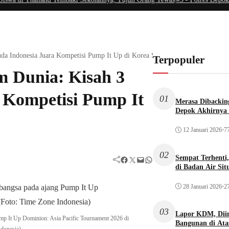
a Indonesia Juara Kompetisi Pump It Up di Korea Selatan
Terpopuler
m Dunia: Kisah 3
 Kompetisi Pump It
01
Merasa Dibacking
Depok Akhirnya 
12 Januari 2026
•
77
02
Sempat Terhenti
Facebook
Twitter
Mail
WhatsApp
di Badan Air Si
28 Januari 2026
•
27
03
Lapor KDM, Dii
mp It Up Dominion: Asia Pacific Tournament 2026 di
Bangunan di Atas