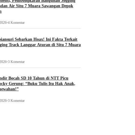
rhenti, Pembongkaran Bangunan Jogging
adan Air Situ 7 Muara Sawangan Depok
n
 2026
•
4 Komentar
ansuri Sebarkan Hoax! Ini Fakta Terkait
ging Track Langgar Aturan di Situ 7 Muara
 2026
•
3 Komentar
ndir Bocah SD 10 Tahun di NTT Picu
ocky Gerung: “Buku Tulis Itu Hak Anak,
mewahan!”
 2026
•
3 Komentar