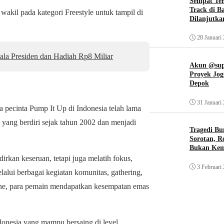
Sempat Te
Track di B
akil pada kategori Freestyle untuk tampil di
Dilanjutka
28 Januari
ala Presiden dan Hadiah Rp8 Miliar
Akun @supi
Proyek Jog
Depok
31 Januari
ra pecinta Pump It Up di Indonesia telah lama
g berdiri sejak tahun 2002 dan menjadi
Tragedi Bu
Sorotan, R
Bukan Ke
an keseruan, tetapi juga melatih fokus,
3 Februari
elalui berbagai kegiatan komunitas, gathering,
zone, para pemain mendapatkan kesempatan emas
ndonesia yang mampu bersaing di level