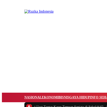
NASIONAL
EKONOMI
BISNIS
GAYA HIDUP
INFO SEH
#1 -
DPR Minta Polisi Usut Tuntas Kasus Temuan Senjata di Sekolah
|
#2 -
Sis