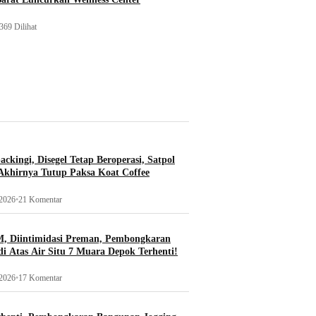
369 Dilihat
ckingi, Disegel Tetap Beroperasi, Satpol
khirnya Tutup Paksa Koat Coffee
 2026
•
21 Komentar
, Diintimidasi Preman, Pembongkaran
i Atas Air Situ 7 Muara Depok Terhenti!
 2026
•
17 Komentar