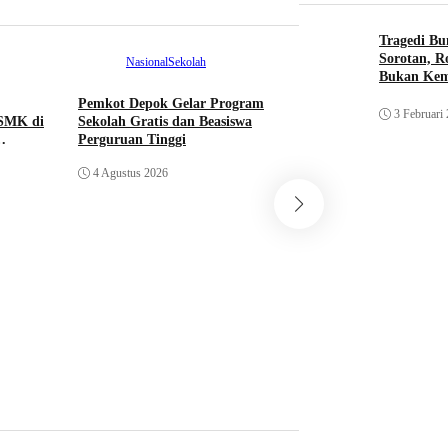
Tragedi Bu
Sorotan, R
Nasional
Sekolah
Bukan Ke
Pemkot Depok Gelar Program
3 Februari
SMK di
Sekolah Gratis dan Beasiswa
Perguruan Tinggi
4 Agustus 2026
Sekolah
53 Pelajar Indonesi
Duta Bangsa ke 15
Program AFS & 
1 Agustus 2026