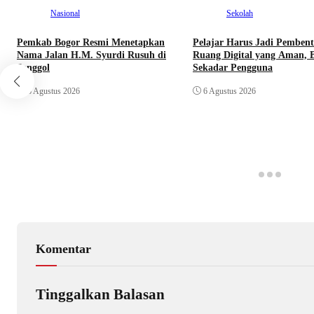
Nasional
Sekolah
Pemkab Bogor Resmi Menetapkan
Pelajar Harus Jadi Pemben
Nama Jalan H.M. Syurdi Rusuh di
Ruang Digital yang Aman, 
Jonggol
Sekadar Pengguna
6 Agustus 2026
6 Agustus 2026
Komentar
Tinggalkan Balasan