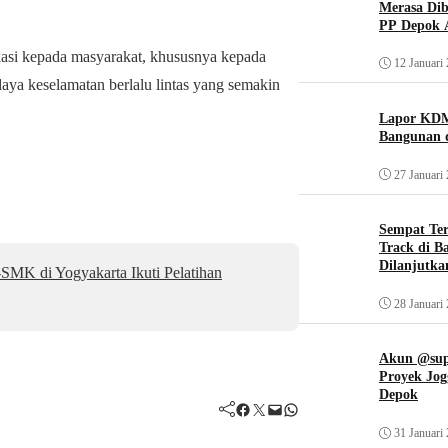
Merasa Diba
PP Depok A
kasi kepada masyarakat, khususnya kepada
12 Januari
ya keselamatan berlalu lintas yang semakin
Lapor KDM
Bangunan d
27 Januari
Sempat Te
Track di B
Dilanjutka
MK di Yogyakarta Ikuti Pelatihan
28 Januari
Akun @supi
Proyek Jog
Depok
Facebook
Twitter
Mail
WhatsApp
31 Januari