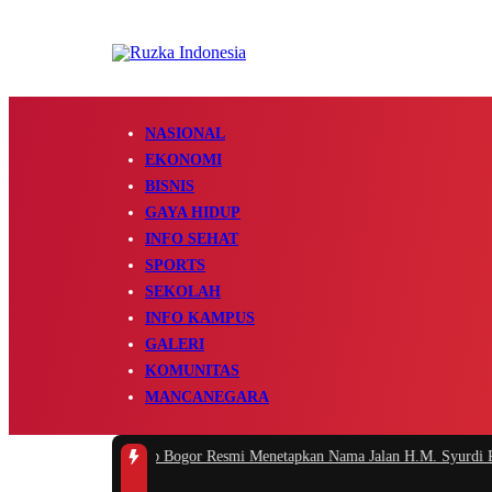
NASIONAL
EKONOMI
BISNIS
GAYA HIDUP
INFO SEHAT
SPORTS
SEKOLAH
INFO KAMPUS
GALERI
KOMUNITAS
MANCANEGARA
#1 -
Pemkab Bogor Resmi Menetapkan Nama Jalan H.M. Syurdi Rusuh