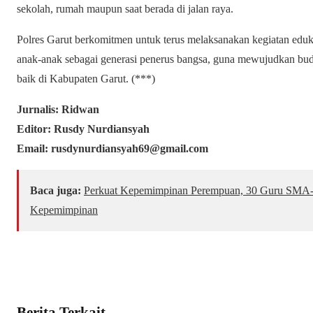
sekolah, rumah maupun saat berada di jalan raya.
Polres Garut berkomitmen untuk terus melaksanakan kegiatan edu
anak-anak sebagai generasi penerus bangsa, guna mewujudkan buda
baik di Kabupaten Garut. (***)
Jurnalis: Ridwan
Editor: Rusdy Nurdiansyah
Email: rusdynurdiansyah69@gmail.com
Baca juga:
Perkuat Kepemimpinan Perempuan, 30 Guru SMA-S
Kepemimpinan
Berita Terkait