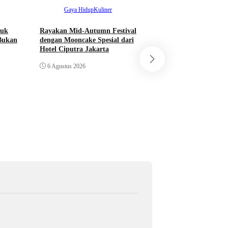
Gaya Hidup
Kuliner
tuk
Rayakan Mid-Autumn Festival
Bukan
dengan Mooncake Spesial dari
Hotel Ciputra Jakarta
Ekonomi
Nasio
6 Agustus 2026
Bupati Bogor Rudi
Meresmikan Pasar 
Jadi Pasar Hewan T
6 Agustus 2026