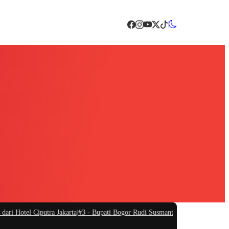
Hotel Ciputra Jakarta
|
#3 -
Bupati Bogor Rudi Susmanto Meresmikan Pasar Hewa