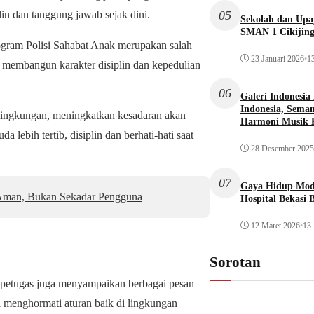
05
lin dan tanggung jawab sejak dini.
Sekolah dan Up
SMAN 1 Cikijin
gram Polisi Sahabat Anak merupakan salah
23 Januari 2026
•
13
 membangun karakter disiplin dan kepedulian
06
Galeri Indonesia
Indonesia, Seman
 lingkungan, meningkatkan kesadaran akan
Harmoni Musik 
 lebih tertib, disiplin dan berhati-hati saat
28 Desember 2025
07
Gaya Hidup Mode
g Aman, Bukan Sekadar Pengguna
Hospital Bekasi 
12 Maret 2026
•
13.
Sorotan
, petugas juga menyampaikan berbagai pesan
rta menghormati aturan baik di lingkungan