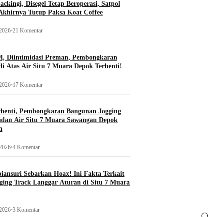
ckingi, Disegel Tetap Beroperasi, Satpol
khirnya Tutup Paksa Koat Coffee
 2026
•
21 Komentar
, Diintimidasi Preman, Pembongkaran
i Atas Air Situ 7 Muara Depok Terhenti!
 2026
•
17 Komentar
rhenti, Pembongkaran Bangunan Jogging
adan Air Situ 7 Muara Sawangan Depok
n
 2026
•
4 Komentar
ansuri Sebarkan Hoax! Ini Fakta Terkait
ging Track Langgar Aturan di Situ 7 Muara
 2026
•
3 Komentar