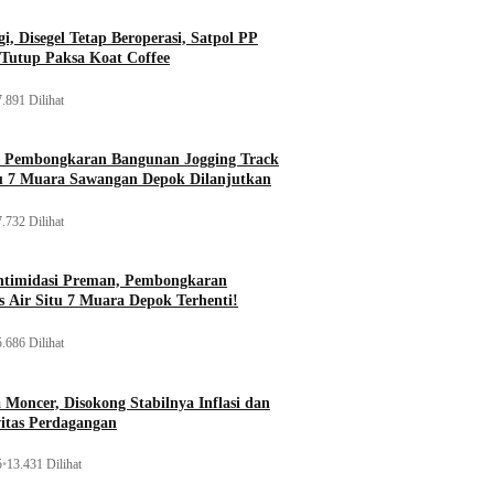
i, Disegel Tetap Beroperasi, Satpol PP
Tutup Paksa Koat Coffee
.891 Dilihat
, Pembongkaran Bangunan Jogging Track
tu 7 Muara Sawangan Depok Dilanjutkan
.732 Dilihat
ntimidasi Preman, Pembongkaran
 Air Situ 7 Muara Depok Terhenti!
.686 Dilihat
Moncer, Disokong Stabilnya Inflasi dan
vitas Perdagangan
5
•
13.431 Dilihat