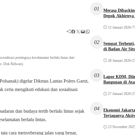
01
Merasa Dibacking
Depok Akhirnya 
12 Januari 2026
•
77
Facebook
Twitter
Mail
WhatsApp
02
Sempat Terhenti
di Badan Air Si
sialisasi pentingnya keselamatan berlalu lintas dari
28 Januari 2026
•
27
to: Dok Ridwan).
03
Lapor KDM, Dii
olsanak) digelar Dikmas Lantas Polres Garut,
Bangunan di Atas
k ceria mengikuti edukasi dan sosialisasi
27 Januari 2026
•
25
04
Ekonomi Jakarta 
aran dan budaya tertib berlalu lintas sejak
Terjaganya Akti
eselamatan berlalu lintas.
23 November 202
 tata cara menyeberang jalan yang benar,