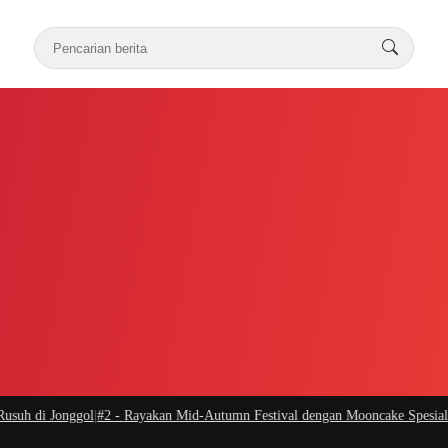
 di Jonggol
|
#2 -
Rayakan Mid-Autumn Festival dengan Mooncake Spesial dari 