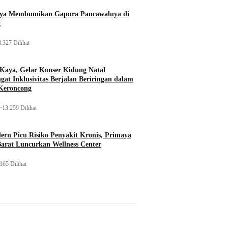
aya Membumikan Gapura Pancawaluya di
g
.327 Dilihat
 Kaya, Gelar Konser Kidung Natal
gat Inklusivitas Berjalan Beriringan dalam
Keroncong
•
13.259 Dilihat
rn Picu Risiko Penyakit Kronis, Primaya
Barat Luncurkan Wellness Center
165 Dilihat