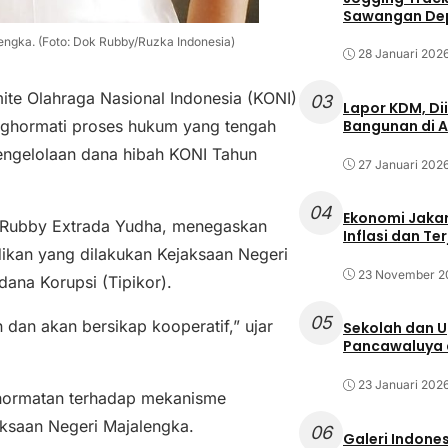
Sawangan Dep
gka. (Foto: Dok Rubby/Ruzka Indonesia)
28 Januari 202
e Olahraga Nasional Indonesia (KONI)
03
Lapor KDM, D
nghormati proses hukum yang tengah
Bangunan di A
pengelolaan dana hibah KONI Tahun
27 Januari 202
04
Ekonomi Jakar
, Rubby Extrada Yudha, menegaskan
Inflasi dan T
dikan yang dilakukan Kejaksaan Negeri
23 November 2
ana Korupsi (Tipikor).
05
dan akan bersikap kooperatif,” ujar
Sekolah dan 
Pancawaluya d
23 Januari 202
ghormatan terhadap mekanisme
ksaan Negeri Majalengka.
06
Galeri Indone