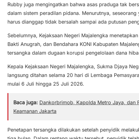
Rubby juga mengingatkan bahwa asas praduga tak bers
dalam sistem peradilan pidana. Menurutnya, seseorang y
harus dianggap tidak bersalah sampai ada putusan pen
Sebelumnya, Kejaksaan Negeri Majalengka menetapkan
Bakti Anugrah, dan Bendahara KONI Kabupaten Majalen
tersangka dalam dugaan korupsi pengelolaan dana hi
Kepala Kejaksaan Negeri Majalengka, Sukma Djaya Neg
langsung ditahan selama 20 hari di Lembaga Pemasyarak
mulai 6 Juli hingga 25 Juli 2026.
Baca juga:
Dankorbrimob, Kapolda Metro Jaya, dan 
Keamanan Jakarta
Penetapan tersangka dilakukan setelah penyidik melaku
tiga bulan. Dalam rentang waktu tersebut, penyidik tel