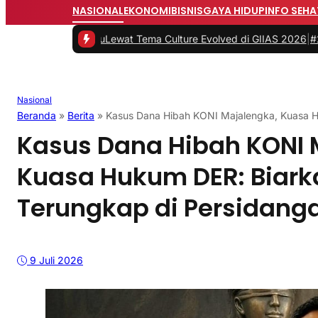
NASIONAL
EKONOMI
BISNIS
GAYA HIDUP
INFO SEHA
Era BaruLewat Tema Culture Evolved di GIIAS 2026
|
#2 -
GIIAS 202
Nasional
Beranda
»
Berita
»
Kasus Dana Hibah KONI Majalengka, Kuasa H
Kasus Dana Hibah KONI 
Kuasa Hukum DER: Biark
Terungkap di Persidang
9 Juli 2026