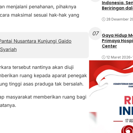
Indonesia, Se
dan menjalani penahanan, pihaknya
Beriringan da
ara maksimal sesuai hak-hak yang
28 Desember 2
07
Gaya Hidup Mo
Primaya Hospi
antai Nusantara Kunjungi Gaido
Center
Syariah
12 Maret 2026
•
kara tersebut nantinya akan diuji
mberikan ruang kepada aparat penegak
ung tinggi asas praduga tak bersalah.
harap masyarakat memberikan ruang bagi
katanya.