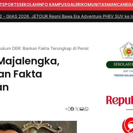
T
SPORTS
SEKOLAH
INFO KAMPUS
GALERI
KOMUNITAS
MANCANEG
6, JETOUR Resmi Bawa Era Adventure PHEV SUV ke Indonesia
|
#3 
ukum DER: Biarkan Fakta Terungkap di Persidangan
Majalengka,
an Fakta
an
Facebook
Twitter
Mail
WhatsApp