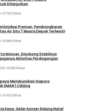
ok Dilanjutkan
6
•
27.732 Dilihat
iintimidasi Preman, Pembongkaran
tas Air Situ 7 Muara Depok Terhenti!
6
•
25.686 Dilihat
ta Moncer, Disokong Stabilnya
erjaganya Aktivitas Perdagangan
025
•
13.558 Dilihat
Upaya Membumikan Gapura
i SMAN 1 Cikijing
6
•
13.452 Dilihat
sia Kaya, Gelar Konser Kidung Natal