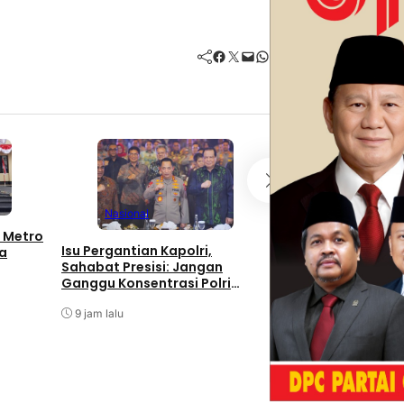
Facebook
Twitter
Mail
WhatsApp
Kolom
Nasional
Nasional
Saatnya Laksam
 Metro
Isu Pergantian Kapolri,
Muhammad Ali Me
a
Sahabat Presisi: Jangan
Menjaga Keseimba
Ganggu Konsentrasi Polri
dan Soliditas An
Tuntaskan Perkara Besar
14 jam lalu
9 jam lalu