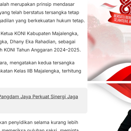
alah merupakan prinsip mendasar
ang telah berstatus tersangka tetap
gadilan yang berkekuatan hukum tetap.
 Ketua KONI Kabupaten Majalengka,
gka, Dhany Eka Rahadian, sebagai
bah KONI Tahun Anggaran 2024–2025.
ara, mengatakan kedua tersangka
atan Kelas IIB Majalengka, terhitung
Pangdam Jaya Perkuat Sinergi Jaga
kan penyidikan selama kurang lebih
ah memeriksa puluhan saksi, meminta