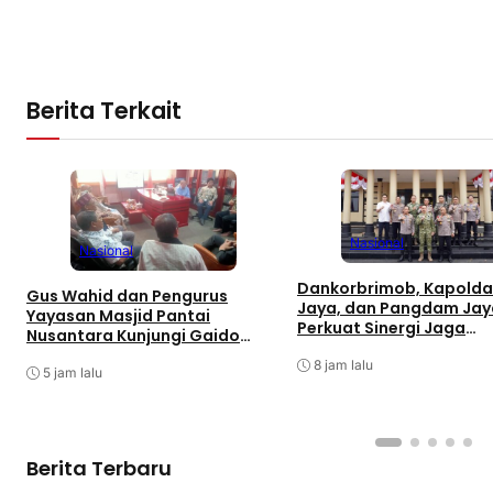
Berita Terkait
Nasional
Nasional
Dankorbrimob, Kapolda
Gus Wahid dan Pengurus
Jaya, dan Pangdam Jay
Yayasan Masjid Pantai
Perkuat Sinergi Jaga
Nusantara Kunjungi Gaido
Keamanan Jakarta
Group, Sepakati Kolaborasi
8 jam lalu
Pengembangan Ekonomi
5 jam lalu
Syariah
Berita Terbaru