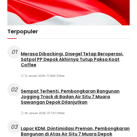
Terpopuler
01
Merasa Dibackingi, Disegel Tetap Beroperasi,
Satpol PP Depok Akhirnya Tutup Paksa Koat
Coffee
12 Januari 2026
•
77.896 Dilihat
02
Sempat Terhenti, Pembongkaran Bangunan
Jogging Track di Badan Air Situ 7 Muara
Sawangan Depok Dilanjutkan
28 Januari 2026
•
27.732 Dilihat
03
Lapor KDM, Diintimidasi Preman, Pembongkaran
Bangunan di Atas Air Situ 7 Muara Depok