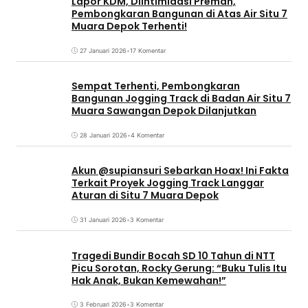
Lapor KDM, Diintimidasi Preman,
Pembongkaran Bangunan di Atas Air Situ 7
Muara Depok Terhenti!
27 Januari 2026
•
17 Komentar
Sempat Terhenti, Pembongkaran
Bangunan Jogging Track di Badan Air Situ 7
Muara Sawangan Depok Dilanjutkan
28 Januari 2026
•
4 Komentar
Akun @supiansuri Sebarkan Hoax! Ini Fakta
Terkait Proyek Jogging Track Langgar
Aturan di Situ 7 Muara Depok
31 Januari 2026
•
3 Komentar
Tragedi Bundir Bocah SD 10 Tahun di NTT
Picu Sorotan, Rocky Gerung: “Buku Tulis Itu
Hak Anak, Bukan Kemewahan!”
3 Februari 2026
•
3 Komentar