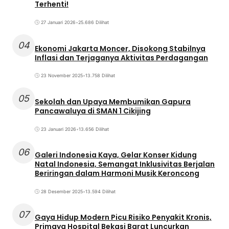
Terhenti!
27 Januari 2026
•
25.686 Dilihat
04
Ekonomi Jakarta Moncer, Disokong Stabilnya
Inflasi dan Terjaganya Aktivitas Perdagangan
23 November 2025
•
13.758 Dilihat
05
Sekolah dan Upaya Membumikan Gapura
Pancawaluya di SMAN 1 Cikijing
23 Januari 2026
•
13.656 Dilihat
06
Galeri Indonesia Kaya, Gelar Konser Kidung
Natal Indonesia, Semangat Inklusivitas Berjalan
Beriringan dalam Harmoni Musik Keroncong
28 Desember 2025
•
13.594 Dilihat
07
Gaya Hidup Modern Picu Risiko Penyakit Kronis,
Primaya Hospital Bekasi Barat Luncurkan