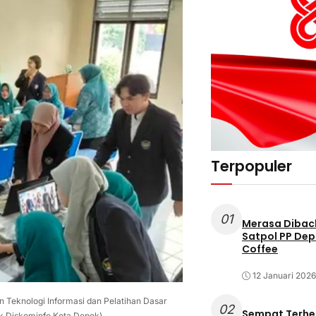
Terpopuler
01
Merasa Diback
Satpol PP Dep
Coffee
12 Januari 2026
 Teknologi Informasi dan Pelatihan Dasar
02
Sempat Terhe
ok Diskominfo Kota Depok)