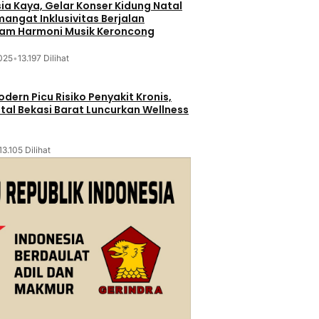
sia Kaya, Gelar Konser Kidung Natal
mangat Inklusivitas Berjalan
lam Harmoni Musik Keroncong
025
•
13.197 Dilihat
dern Picu Risiko Penyakit Kronis,
tal Bekasi Barat Luncurkan Wellness
13.105 Dilihat