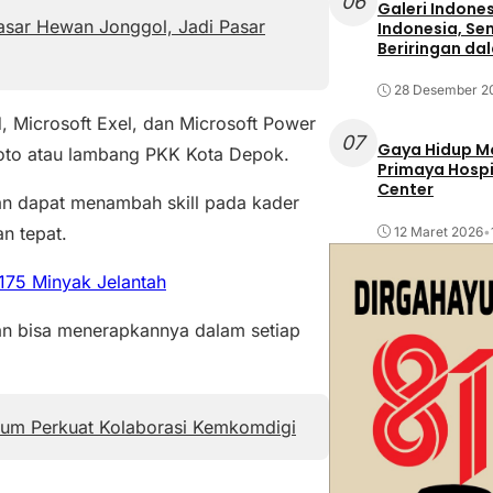
06
Galeri Indone
asar Hewan Jonggol, Jadi Pasar
Indonesia, Se
Beriringan da
28 Desember 2
, Microsoft Exel, dan Microsoft Power
07
Gaya Hidup Mo
foto atau lambang PKK Kota Depok.
Primaya Hospi
Center
an dapat menambah skill pada kader
n tepat.
12 Maret 2026
•
175 Minyak Jelantah
n bisa menerapkannya dalam setiap
um Perkuat Kolaborasi Kemkomdigi