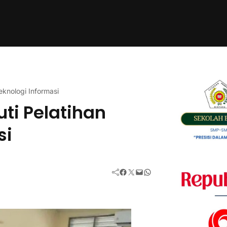
eknologi Informasi
ti Pelatihan
si
Facebook
Twitter
Mail
WhatsApp