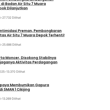
di Badan Air Situ 7 Muara
ok Dilanjutkan
6
•
27.732 Dilihat
iintimidasi Preman, Pembongkaran
tas Air Situ 7 Muara Depok Terhenti!
6
•
25.686 Dilihat
ta Moncer, Disokong Stabilnya
erjaganya Aktivitas Perdagangan
025
•
13.370 Dilihat
Upaya Membumikan Gapura
i SMAN 1 Cikijing
6
•
13.269 Dilihat