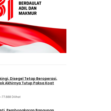
ingi, Disegel Tetap Beroperasi,
ok Akhirnya Tutup Paksa Koat
•
77.888 Dilihat
nti, Pembongkaran Bangunan