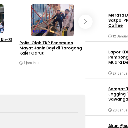
Merasa Di
Satpol P
Coffee
Nasional
Nasional
12 Januar
 Ke-81
Polisi Olah TKP Penemuan
Majalengka Meles
Mayat Janin Bayi di Tarogong
BNN RI Ingatkan 
Lapor KD
Kaler Garut
Narkoba Menginta
Pembongk
Produktif
Muara De
1 jam lalu
1 jam lalu
27 Janua
Sempat T
Jogging T
Sawangan
28 Janua
Akun @su