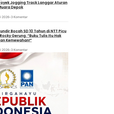
Proyek Jogging Track Langgar Aturan
 Muara Depok
i 2026
•
3 Komentar
undir Bocah SD 10 Tahun di NTT Picu
Rocky Gerung: “Buku Tulis Itu Hak
kan Kemewahan!”
i 2026
•
3 Komentar