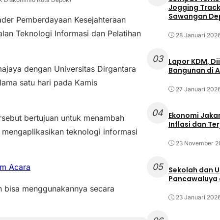
Jogging Track 
Sawangan Dep
der Pemberdayaan Kesejahteraan
an Teknologi Informasi dan Pelatihan
28 Januari 202
03
Lapor KDM, D
ajaya dengan Universitas Dirgantara
Bangunan di A
lama satu hari pada Kamis
27 Januari 202
04
Ekonomi Jakar
rsebut bertujuan untuk menambah
Inflasi dan T
mengaplikasikan teknologi informasi
23 November 2
05
am Acara
Sekolah dan 
Pancawaluya d
dan bisa menggunakannya secara
23 Januari 202