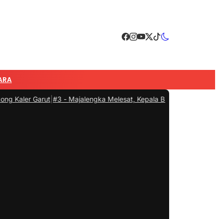
ARA
rut
|
#3 -
Majalengka Melesat, Kepala BNN RI Ingatkan Bahaya Narko