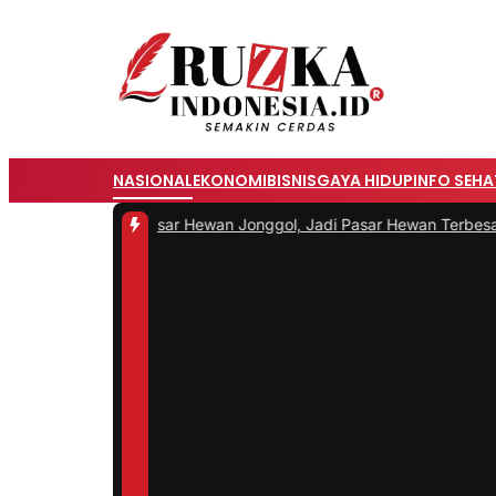
NASIONAL
EKONOMI
BISNIS
GAYA HIDUP
INFO SEHA
mikan Pasar Hewan Jonggol, Jadi Pasar Hewan Terbesar di Jabar
|
#