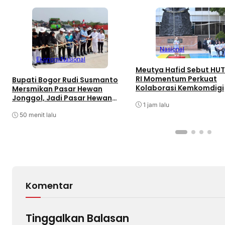
Nasional
Ekonomi
Nasional
Meutya Hafid Sebut HUT
RI Momentum Perkuat
Bupati Bogor Rudi Susmanto
Kolaborasi Kemkomdigi
Mersmikan Pasar Hewan
Jonggol, Jadi Pasar Hewan
1 jam lalu
Terbesar di Jabar
50 menit lalu
Komentar
Tinggalkan Balasan