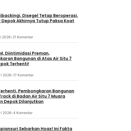
backingi, Disegel Tetap Beroperasi,
Bisnis
P Depok Akhirnya Tutup Paksa Koat
Nasional
Mazda Hadir
Lebih dari 
i 2026
•
21 Komentar
Atasi Protes Warga, Fraksi
dan Sebuah
at, Kepala
Golkar DPR Minta Akses
Utuh
Bahaya
Bendungan Lahor Pakai Skema
2 jam lalu
M, Diintimidasi Preman,
i Usia
Buka-Tutup
aran Bangunan di Atas Air Situ 7
1 jam lalu
pok Terhenti!
ri 2026
•
17 Komentar
erhenti, Pembongkaran Bangunan
rack di Badan Air Situ 7 Muara
 Depok Dilanjutkan
ri 2026
•
4 Komentar
piansuri Sebarkan Hoax! Ini Fakta