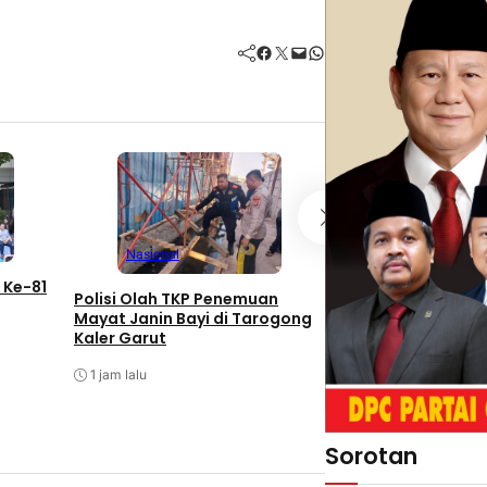
Facebook
Twitter
Mail
WhatsApp
Nasional
Nasional
 Ke-81
Polisi Olah TKP Penemuan
Majalengka Meles
Mayat Janin Bayi di Tarogong
BNN RI Ingatkan 
Kaler Garut
Narkoba Menginta
Produktif
1 jam lalu
1 jam lalu
Sorotan