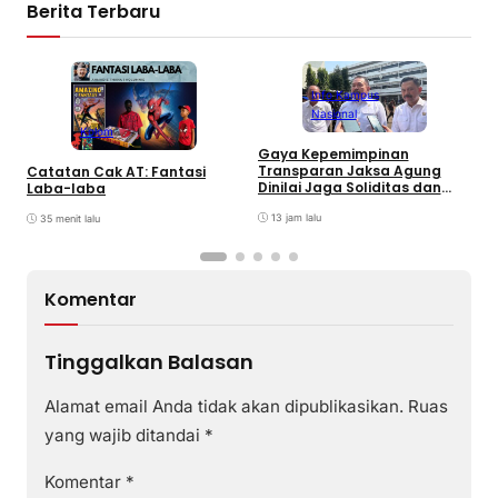
Berita Terbaru
Info Kampus
Nasional
Kolom
A
Gaya Kepemimpinan
K
Transparan Jaksa Agung
Catatan Cak AT: Fantasi
N
Dinilai Jaga Soliditas dan
Laba-laba
A
Fokus Jajaran Korps
Adhyaksa
13 jam lalu
35 menit lalu
Komentar
Tinggalkan Balasan
Alamat email Anda tidak akan dipublikasikan.
Ruas
yang wajib ditandai
*
Komentar
*