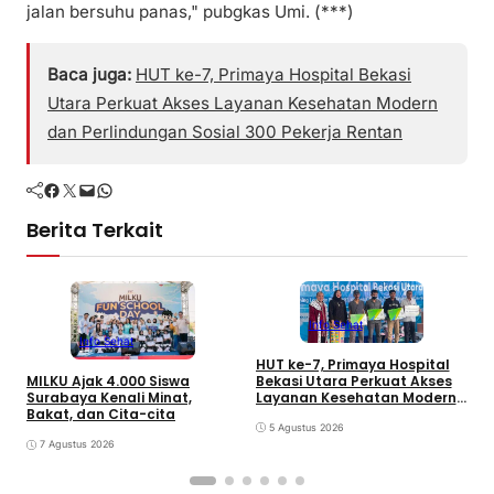
jalan bersuhu panas," pubgkas Umi. (***)
Baca juga:
HUT ke-7, Primaya Hospital Bekasi
Utara Perkuat Akses Layanan Kesehatan Modern
dan Perlindungan Sosial 300 Pekerja Rentan
Facebook
Twitter
Mail
WhatsApp
Berita Terkait
Info Sehat
Info Sehat
HUT ke-7, Primaya Hospital
R
Bekasi Utara Perkuat Akses
MILKU Ajak 4.000 Siswa
A
Layanan Kesehatan Modern
Surabaya Kenali Minat,
dan Perlindungan Sosial 300
Bakat, dan Cita-cita
Pekerja Rentan
5 Agustus 2026
7 Agustus 2026