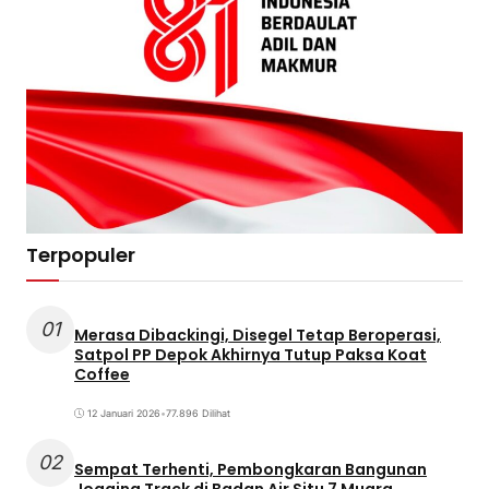
Terpopuler
01
Merasa Dibackingi, Disegel Tetap Beroperasi,
Satpol PP Depok Akhirnya Tutup Paksa Koat
Coffee
12 Januari 2026
•
77.896 Dilihat
02
Sempat Terhenti, Pembongkaran Bangunan
Jogging Track di Badan Air Situ 7 Muara