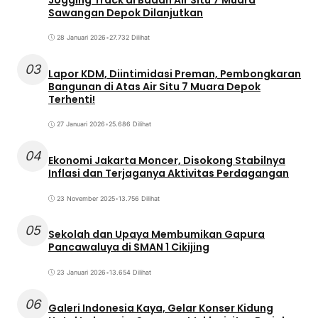
Sawangan Depok Dilanjutkan
28 Januari 2026
•
27.732 Dilihat
03
Lapor KDM, Diintimidasi Preman, Pembongkaran
Bangunan di Atas Air Situ 7 Muara Depok
Terhenti!
27 Januari 2026
•
25.686 Dilihat
04
Ekonomi Jakarta Moncer, Disokong Stabilnya
Inflasi dan Terjaganya Aktivitas Perdagangan
23 November 2025
•
13.756 Dilihat
05
Sekolah dan Upaya Membumikan Gapura
Pancawaluya di SMAN 1 Cikijing
23 Januari 2026
•
13.654 Dilihat
06
Galeri Indonesia Kaya, Gelar Konser Kidung