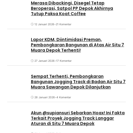
Merasa Dibackingi, Disegel Tetap
Beroperasi, Satpol PP Depok Akhirnya
Tutup Paksa Koat Coffee
12 Januari 2026
•
21 Komentar
Lapor KDM, Diintimidasi Preman,
Pembongkaran Bangunan di Atas Air Situ 7
Muara Depok Terhenti!
27 Januari 2026
•
17 Komentar
Sempat Terhenti, Pembongkaran
Bangunan Jogging Track di Badan Air Situ 7
Muara Sawangan Depok Dilanjutkan
28 Januari 2026
•
4 Komentar
Akun @supiansuri Sebarkan Hoax! Ini Fakta
Terkait Proyek Jogging Track Langgar
Aturan di Situ 7 Muara Depok