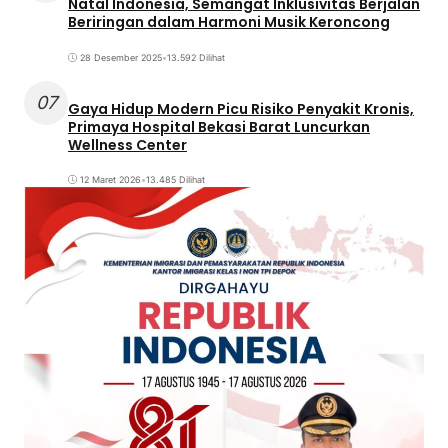
Natal Indonesia, Semangat Inklusivitas Berjalan
Beriringan dalam Harmoni Musik Keroncong
28 Desember 2025
•
13.592 Dilihat
07
Gaya Hidup Modern Picu Risiko Penyakit Kronis,
Primaya Hospital Bekasi Barat Luncurkan
Wellness Center
12 Maret 2026
•
13.485 Dilihat