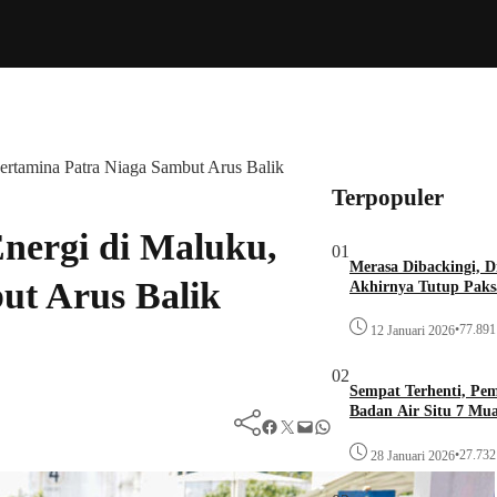
Pertamina Patra Niaga Sambut Arus Balik
Terpopuler
Energi di Maluku,
01
Merasa Dibackingi, D
ut Arus Balik
Akhirnya Tutup Paks
•
77.891 
12 Januari 2026
02
Sempat Terhenti, Pe
Badan Air Situ 7 Mu
Facebook
Twitter
Mail
WhatsApp
•
27.732 
28 Januari 2026