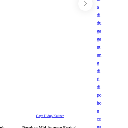
Bisnis
Rayakan Hari Keme
81, MMKSI Tawark
Program Purna Jual
Tambah bagi Pelan
•
Motors
5 Agustus 2026
Gaya Hidup
Kuliner
tuk
Rayakan Mid-Autumn Festival