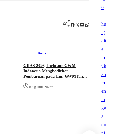
Facebook
Twitter
Mail
WhatsApp
Bisnis
GIIAS 2026, Inchcape GWM
Indonesia Menghadirkan
Pembaruan pada Lini GWMTank
dan Debut ORA 5 di Pasar
•
Indonesia
6 Agustus 2026