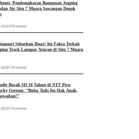
rhenti, Pembongkaran Bangunan Jogging
adan Air Situ 7 Muara Sawangan Depok
n
•
4 Komentar
i 2026
ansuri Sebarkan Hoax! Ini Fakta Terkait
ging Track Langgar Aturan di Situ 7 Muara
•
3 Komentar
i 2026
ndir Bocah SD 10 Tahun di NTT Picu
ocky Gerung: “Buku Tulis Itu Hak Anak,
mewahan!”
•
3 Komentar
i 2026