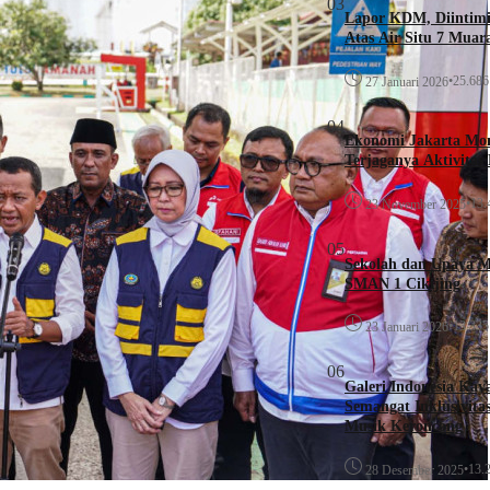
03
Lapor KDM, Diintim
Atas Air Situ 7 Muar
•
25.686 
27 Januari 2026
04
Ekonomi Jakarta Monc
Terjaganya Aktivitas
•
13.
23 November 2025
05
Sekolah dan Upaya 
SMAN 1 Cikijing
•
13.335 
23 Januari 2026
06
Galeri Indonesia Kay
Semangat Inklusivita
Musik Keroncong
•
13.2
28 Desember 2025