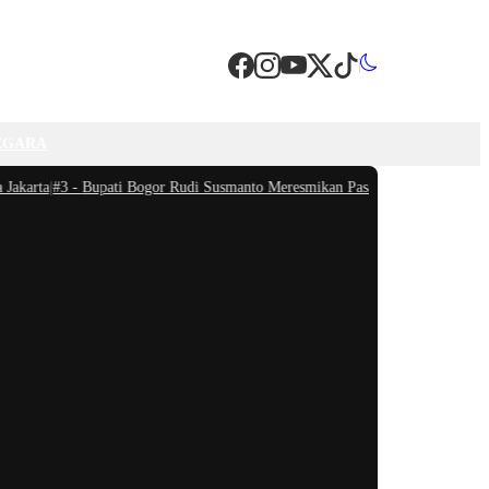
EGARA
rta
|
#3 -
Bupati Bogor Rudi Susmanto Meresmikan Pasar Hewan Jonggol, Jadi P