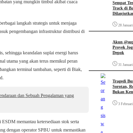
hambatan yang mungkin timbul akibat cuaca
Sempat Te
Track di B
Dilanjutka
rbagai langkah strategis untuk menjaga
28 Januar
asuk pengembangan infrastruktur distribusi di
Akun @supi
Proyek Jog
, sehingga keandalan suplai energi harus
Depok
minal utama yang akan terus memikul peran
31 Januar
bangkan terminal tambahan, seperti di Biak,
d.
Tragedi Bu
Sorotan, R
Bukan Ke
Kendaraan dan Sebuah Pengalaman yang
3 Februar
 ESDM memantau ketersediaan stok serta
ngsung dengan operator SPBU untuk memastikan