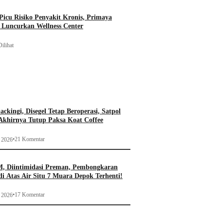
icu Risiko Penyakit Kronis, Primaya
t Luncurkan Wellness Center
ilihat
ckingi, Disegel Tetap Beroperasi, Satpol
khirnya Tutup Paksa Koat Coffee
•
21 Komentar
i 2026
, Diintimidasi Preman, Pembongkaran
i Atas Air Situ 7 Muara Depok Terhenti!
•
17 Komentar
i 2026