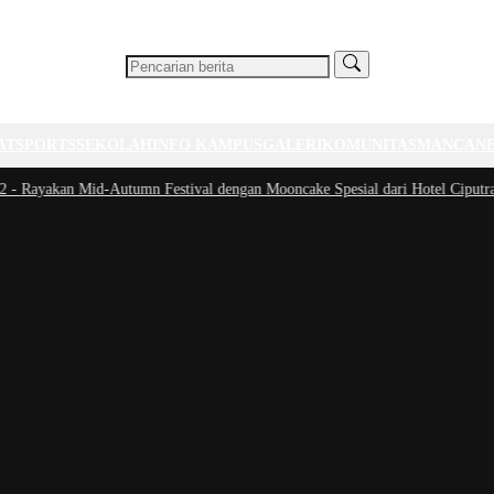
AT
SPORTS
SEKOLAH
INFO KAMPUS
GALERI
KOMUNITAS
MANCAN
ayakan Mid-Autumn Festival dengan Mooncake Spesial dari Hotel Ciputra Jaka