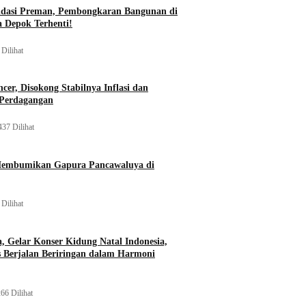
idasi Preman, Pembongkaran Bangunan di
a Depok Terhenti!
Dilihat
er, Disokong Stabilnya Inflasi dan
 Perdagangan
437 Dilihat
Membumikan Gapura Pancawaluya di
Dilihat
a, Gelar Konser Kidung Natal Indonesia,
s Berjalan Beriringan dalam Harmoni
66 Dilihat