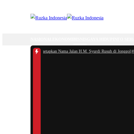
NASIONAL
EKONOMI
BISNIS
GAYA HIDUP
INFO SEH
b Bogor Resmi Menetapkan Nama Jalan H.M. Syurdi Rusuh di Jonggol
|
#2 -
R