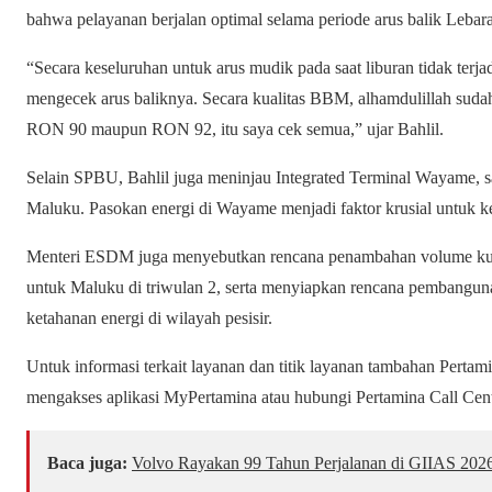
bahwa pelayanan berjalan optimal selama periode arus balik Lebar
“Secara keseluruhan untuk arus mudik pada saat liburan tidak terja
mengecek arus baliknya. Secara kualitas BBM, alhamdulillah sudah t
RON 90 maupun RON 92, itu saya cek semua,” ujar Bahlil.
Selain SPBU, Bahlil juga meninjau Integrated Terminal Wayame, sal
Maluku. Pasokan energi di Wayame menjadi faktor krusial untuk ke
Menteri ESDM juga menyebutkan rencana penambahan volume kuot
untuk Maluku di triwulan 2, serta menyiapkan rencana pembang
ketahanan energi di wilayah pesisir.
Untuk informasi terkait layanan dan titik layanan tambahan Pertami
mengakses aplikasi MyPertamina atau hubungi Pertamina Call Cent
Baca juga:
Volvo Rayakan 99 Tahun Perjalanan di GIIAS 202