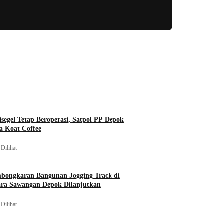
isegel Tetap Beroperasi, Satpol PP Depok
a Koat Coffee
Dilihat
mbongkaran Bangunan Jogging Track di
ara Sawangan Depok Dilanjutkan
Dilihat