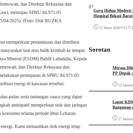
etnowati, dan Direktur Rekayasa dan
07
Gaya Hidup Modern P
f Kawi, meninjau SPBU 84.971.05
Hospital Bekasi Bara
05/04/2025). (Foto: Dok RUZKA
•
13.172 D
12 Maret 2026
rus memperkuat pemantauan dan distribusi
Sorotan
masyarakat saat arus balik kembali ke tempat
Daya Mineral (ESDM) Bahlil Lahadalia, Kepala
tnowati, dan Direktur Rekayasa dan
Merasa Diba
PP Depok A
 melakukan peninjauan di SPBU 84.971.05
ribusi energi di kawasan tersebut.
12 Januar
ulau-pulau serta tantangan cuaca yang dapat
Lapor KDM
gkah antisipatif memperkuat stok dan jaringan
Bangunan d
n konsumsi selama periode libur Lebaran.
27 Januar
 energi. Kami memastikan stok energi tetap