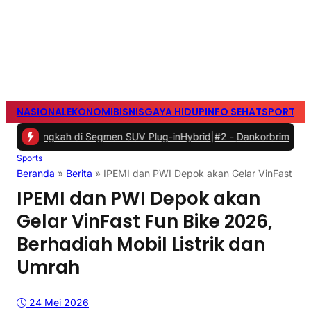
NASIONAL
EKONOMI
BISNIS
GAYA HIDUP
INFO SEHAT
SPORTS
S
di Segmen SUV Plug-inHybrid
|
#2 -
Dankorbrimob, Kapolda Metro Ja
Sports
Beranda
»
Berita
»
IPEMI dan PWI Depok akan Gelar VinFast Fun
IPEMI dan PWI Depok akan
Gelar VinFast Fun Bike 2026,
Berhadiah Mobil Listrik dan
Umrah
24 Mei 2026