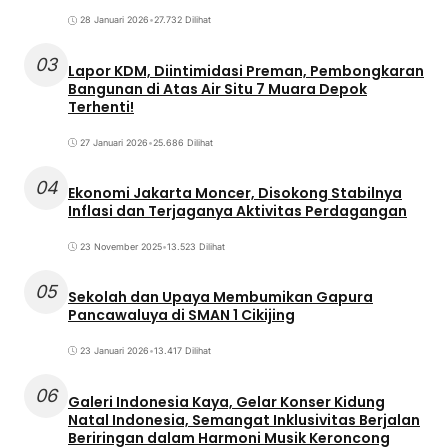
28 Januari 2026
•
27.732 Dilihat
03
Lapor KDM, Diintimidasi Preman, Pembongkaran
Bangunan di Atas Air Situ 7 Muara Depok
Terhenti!
27 Januari 2026
•
25.686 Dilihat
04
Ekonomi Jakarta Moncer, Disokong Stabilnya
Inflasi dan Terjaganya Aktivitas Perdagangan
23 November 2025
•
13.523 Dilihat
05
Sekolah dan Upaya Membumikan Gapura
Pancawaluya di SMAN 1 Cikijing
23 Januari 2026
•
13.417 Dilihat
06
Galeri Indonesia Kaya, Gelar Konser Kidung
Natal Indonesia, Semangat Inklusivitas Berjalan
Beriringan dalam Harmoni Musik Keroncong