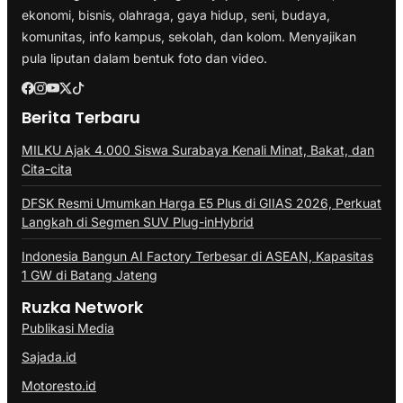
ekonomi, bisnis, olahraga, gaya hidup, seni, budaya,
komunitas, info kampus, sekolah, dan kolom. Menyajikan
pula liputan dalam bentuk foto dan video.
Berita Terbaru
MILKU Ajak 4.000 Siswa Surabaya Kenali Minat, Bakat, dan
Cita-cita
DFSK Resmi Umumkan Harga E5 Plus di GIIAS 2026, Perkuat
Langkah di Segmen SUV Plug-inHybrid
Indonesia Bangun AI Factory Terbesar di ASEAN, Kapasitas
1 GW di Batang Jateng
Ruzka Network
Publikasi Media
Sajada.id
Motoresto.id