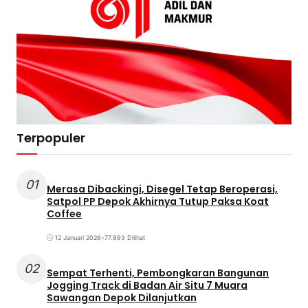
Terpopuler
01
Merasa Dibackingi, Disegel Tetap Beroperasi,
Satpol PP Depok Akhirnya Tutup Paksa Koat
Coffee
12 Januari 2026
•
77.893 Dilihat
02
Sempat Terhenti, Pembongkaran Bangunan
Jogging Track di Badan Air Situ 7 Muara
Sawangan Depok Dilanjutkan