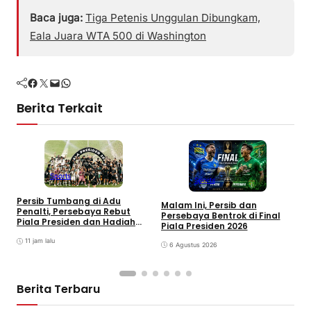
Baca juga:
Tiga Petenis Unggulan Dibungkam,
Eala Juara WTA 500 di Washington
Facebook
Twitter
Mail
WhatsApp
Berita Terkait
Sports
Sports
Persib Tumbang di Adu
T
Malam Ini, Persib dan
Penalti, Persebaya Rebut
D
Persebaya Bentrok di Final
Piala Presiden dan Hadiah
5
Piala Presiden 2026
Rp8 Miliar
11 jam lalu
6 Agustus 2026
Berita Terbaru