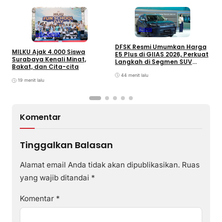
Bisnis
Info Sehat
DFSK Resmi Umumkan Harga
I
MILKU Ajak 4.000 Siswa
E5 Plus di GIIAS 2026, Perkuat
T
Surabaya Kenali Minat,
Langkah di Segmen SUV
1
Bakat, dan Cita-cita
Plug-inHybrid
44 menit lalu
19 menit lalu
Komentar
Tinggalkan Balasan
Alamat email Anda tidak akan dipublikasikan.
Ruas
yang wajib ditandai
*
Komentar
*