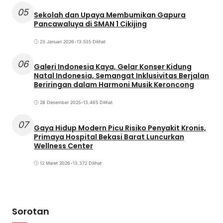
05
Sekolah dan Upaya Membumikan Gapura
Pancawaluya di SMAN 1 Cikijing
23 Januari 2026
•
13.535 Dilihat
06
Galeri Indonesia Kaya, Gelar Konser Kidung
Natal Indonesia, Semangat Inklusivitas Berjalan
Beriringan dalam Harmoni Musik Keroncong
28 Desember 2025
•
13.465 Dilihat
07
Gaya Hidup Modern Picu Risiko Penyakit Kronis,
Primaya Hospital Bekasi Barat Luncurkan
Wellness Center
12 Maret 2026
•
13.372 Dilihat
Sorotan