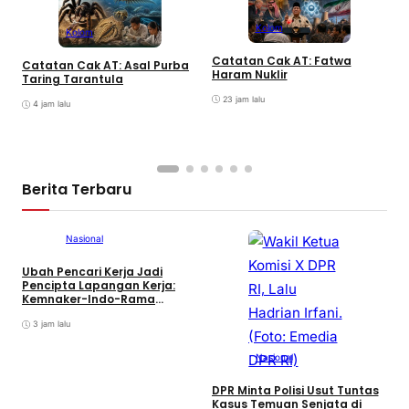
Kolom
Kolom
I
Catatan Cak AT: Fatwa
Catatan Cak AT: Asal Purba
B
Haram Nuklir
Taring Tarantula
23 jam lalu
4 jam lalu
Berita Terbaru
Nasional
Ubah Pencari Kerja Jadi
Pencipta Lapangan Kerja:
Kemnaker-Indo-Rama
Dukung Tenaga Kerja Mandiri
3 jam lalu
Nasional
DPR Minta Polisi Usut Tuntas
Kasus Temuan Senjata di