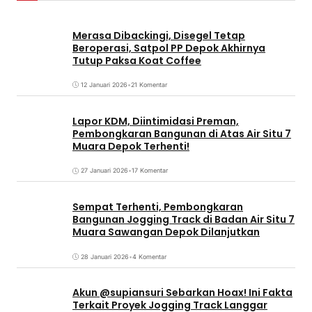
Merasa Dibackingi, Disegel Tetap
Beroperasi, Satpol PP Depok Akhirnya
Tutup Paksa Koat Coffee
12 Januari 2026
•
21 Komentar
Lapor KDM, Diintimidasi Preman,
Pembongkaran Bangunan di Atas Air Situ 7
Muara Depok Terhenti!
27 Januari 2026
•
17 Komentar
Sempat Terhenti, Pembongkaran
Bangunan Jogging Track di Badan Air Situ 7
Muara Sawangan Depok Dilanjutkan
28 Januari 2026
•
4 Komentar
Akun @supiansuri Sebarkan Hoax! Ini Fakta
Terkait Proyek Jogging Track Langgar