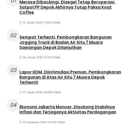
01
Merasa Dibackingi, Disegel Tetap Beroperasi,
Satpol PP Depok Akhirnya Tutup Paksa Koat
Coffee
12 Januari 2026
•
77.894 Dilihat
02
Sempat Terhenti, Pembongkaran Bangunan
Jogging Track di Badan Air Situ 7 Muara
Sawangan Depok Dilanjutkan
28 Januari 2026
•
27.732 Dilihat
03
Lapor KDM, Diintimidasi Preman, Pembongkaran
Bangunan di Atas Air Situ 7 Muara Depok
Terhenti!
27 Januari 2026
•
25.686 Dilihat
04
Ekonomi Jakarta Moncer, Disokong Stabilnya
Inflasi dan Terjaganya Aktivitas Perdagangan
23 November 2025
•
13.640 Dilihat