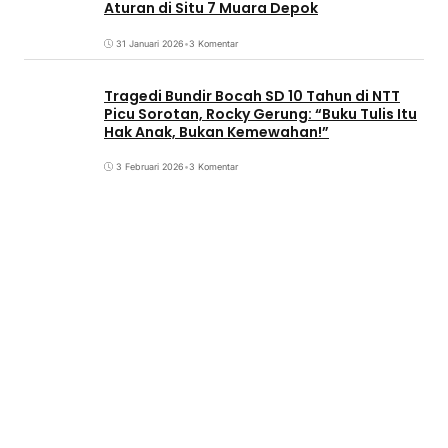
Aturan di Situ 7 Muara Depok
31 Januari 2026
•
3 Komentar
Tragedi Bundir Bocah SD 10 Tahun di NTT
Picu Sorotan, Rocky Gerung: “Buku Tulis Itu
Hak Anak, Bukan Kemewahan!”
3 Februari 2026
•
3 Komentar