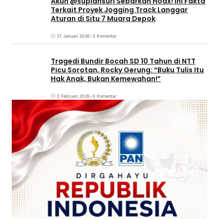
Akun @supiansuri Sebarkan Hoax! Ini Fakta
Terkait Proyek Jogging Track Langgar
Aturan di Situ 7 Muara Depok
31 Januari 2026
•
3 Komentar
Tragedi Bundir Bocah SD 10 Tahun di NTT
Picu Sorotan, Rocky Gerung: “Buku Tulis Itu
Hak Anak, Bukan Kemewahan!”
3 Februari 2026
•
3 Komentar