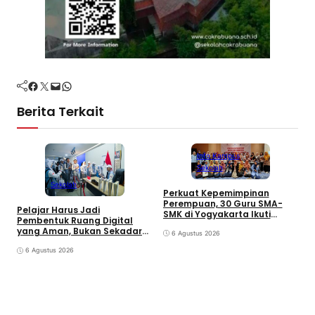
Facebook
Twitter
Mail
WhatsApp
Berita Terkait
Info Kampus
Sekolah
Sekolah
Perkuat Kepemimpinan
P
Perempuan, 30 Guru SMA-
Pelajar Harus Jadi
S
SMK di Yogyakarta Ikuti
Pembentuk Ruang Digital
P
Pelatihan Kepemimpinan
yang Aman, Bukan Sekadar
6 Agustus 2026
Pengguna
6 Agustus 2026