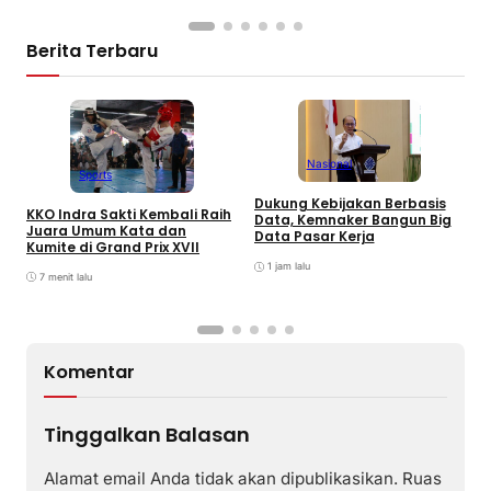
Berita Terbaru
Nasional
Sports
Dukung Kebijakan Berbasis
KKO Indra Sakti Kembali Raih
Data, Kemnaker Bangun Big
Juara Umum Kata dan
P
Data Pasar Kerja
Kumite di Grand Prix XVII
I
B
1 jam lalu
7 menit lalu
v
Komentar
Tinggalkan Balasan
Alamat email Anda tidak akan dipublikasikan.
Ruas