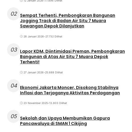
12 Januari 2026
•
77.896 Dilihat
02
Sempat Terhenti, Pembongkaran Bangunan
Jogging Track di Badan Air Situ 7 Muara
Sawangan Depok Dilanjutkan
28 Januari 2026
•
27.732 Dilihat
03
Lapor KDM, Diintimidasi Preman, Pembongkaran
Bangunan di Atas Air Situ 7 Muara Depok
Terhenti!
27 Januari 2026
•
25.688 Dilihat
04
Ekonomi Jakarta Moncer, Disokong Stabilnya
Inflasi dan Terjaganya Aktivitas Perdagangan
23 November 2025
•
13.803 Dilihat
05
Sekolah dan Upaya Membumikan Gapura
Pancawaluya di SMAN 1 Cikijing