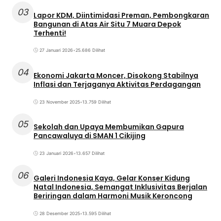
03
Lapor KDM, Diintimidasi Preman, Pembongkaran
Bangunan di Atas Air Situ 7 Muara Depok
Terhenti!
27 Januari 2026
•
25.686 Dilihat
04
Ekonomi Jakarta Moncer, Disokong Stabilnya
Inflasi dan Terjaganya Aktivitas Perdagangan
23 November 2025
•
13.759 Dilihat
05
Sekolah dan Upaya Membumikan Gapura
Pancawaluya di SMAN 1 Cikijing
23 Januari 2026
•
13.657 Dilihat
06
Galeri Indonesia Kaya, Gelar Konser Kidung
Natal Indonesia, Semangat Inklusivitas Berjalan
Beriringan dalam Harmoni Musik Keroncong
28 Desember 2025
•
13.595 Dilihat