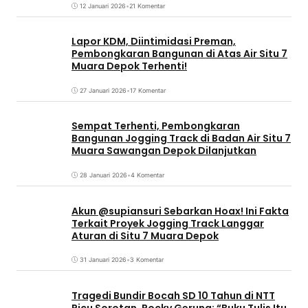
12 Januari 2026
•
21 Komentar
Lapor KDM, Diintimidasi Preman,
Pembongkaran Bangunan di Atas Air Situ 7
Muara Depok Terhenti!
27 Januari 2026
•
17 Komentar
Sempat Terhenti, Pembongkaran
Bangunan Jogging Track di Badan Air Situ 7
Muara Sawangan Depok Dilanjutkan
28 Januari 2026
•
4 Komentar
Akun @supiansuri Sebarkan Hoax! Ini Fakta
Terkait Proyek Jogging Track Langgar
Aturan di Situ 7 Muara Depok
31 Januari 2026
•
3 Komentar
Tragedi Bundir Bocah SD 10 Tahun di NTT
Picu Sorotan, Rocky Gerung: “Buku Tulis Itu