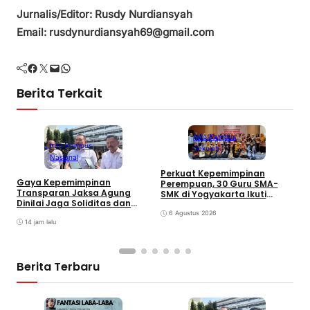
Jurnalis/Editor: Rusdy Nurdiansyah
Email: rusdynurdiansyah69@gmail.com
Facebook
Twitter
Mail
WhatsApp
Berita Terkait
Info Kampus
Info Kampus
Sekolah
Nasional
Perkuat Kepemimpinan
Gaya Kepemimpinan
Perempuan, 30 Guru SMA-
M
Transparan Jaksa Agung
SMK di Yogyakarta Ikuti
K
Dinilai Jaga Soliditas dan
Pelatihan Kepemimpinan
A
Fokus Jajaran Korps
6 Agustus 2026
L
Adhyaksa
14 jam lalu
Berita Terbaru