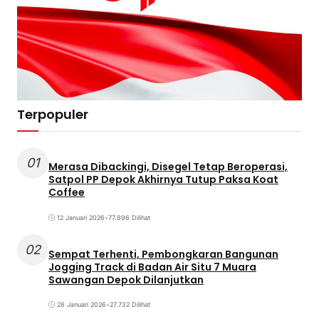
Terpopuler
01
Merasa Dibackingi, Disegel Tetap Beroperasi,
Satpol PP Depok Akhirnya Tutup Paksa Koat
Coffee
12 Januari 2026
•
77.896 Dilihat
02
Sempat Terhenti, Pembongkaran Bangunan
Jogging Track di Badan Air Situ 7 Muara
Sawangan Depok Dilanjutkan
28 Januari 2026
•
27.732 Dilihat