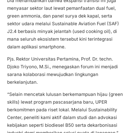
Dia menambahkan bahwa ekspansi transisi ini juga
menyasar sektor laut lewat pemanfaatan dual fuel,
green ammonia, dan panel surya dek kapal, serta
sektor udara melalui Sustainable Aviation Fuel (SAF)
J2.4 berbasis minyak jelantah (used cooking oil), di
mana seluruh ekosistem tersebut kini terintegrasi
dalam aplikasi smartphone.
Pjs. Rektor Universitas Pertamina, Prof. Dr. techn.
Djoko Triyono, M.Si., menegaskan forum ini menjadi
sarana kolaborasi mewujudkan lingkungan
berkelanjutan.
“Selain mencetak lulusan berkemampuan hijau (green
skills) lewat program pascasarjana baru, UPER
berkomitmen pada riset lokal. Melalui Sustainability
Center, peneliti kami aktif dalam studi dan advokasi
kebijakan seperti biodiesel B50 serta dekarbonisasi
industri demi memberikan solusi nyata di lapangan,”