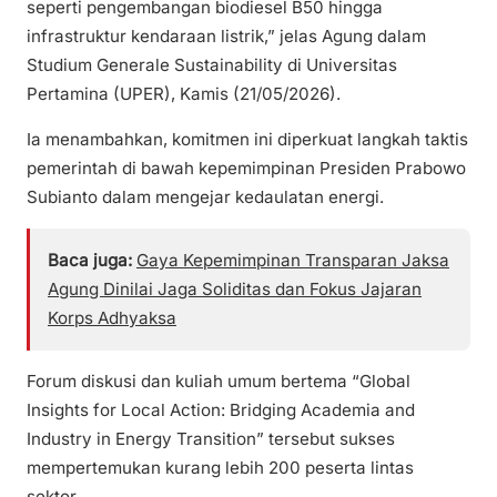
seperti pengembangan biodiesel B50 hingga
infrastruktur kendaraan listrik,” jelas Agung dalam
Studium Generale Sustainability di Universitas
Pertamina (UPER), Kamis (21/05/2026).
Ia menambahkan, komitmen ini diperkuat langkah taktis
pemerintah di bawah kepemimpinan Presiden Prabowo
Subianto dalam mengejar kedaulatan energi.
Baca juga:
Gaya Kepemimpinan Transparan Jaksa
Agung Dinilai Jaga Soliditas dan Fokus Jajaran
Korps Adhyaksa
Forum diskusi dan kuliah umum bertema “Global
Insights for Local Action: Bridging Academia and
Industry in Energy Transition” tersebut sukses
mempertemukan kurang lebih 200 peserta lintas
sektor.