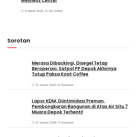
Wellness Center
12 Maret 2026
•
13.441 Dilihat
Sorotan
Merasa Dibackingi, Disegel Tetap
Beroperasi, Satpol PP Depok Akhirnya
Tutup Paksa Koat Coffee
12 Januari 2026
•
21 Komentar
Lapor KDM, Diintimidasi Preman,
Pembongkaran Bangunan di Atas Air Situ 7
Muara Depok Terhenti!
27 Januari 2026
•
17 Komentar