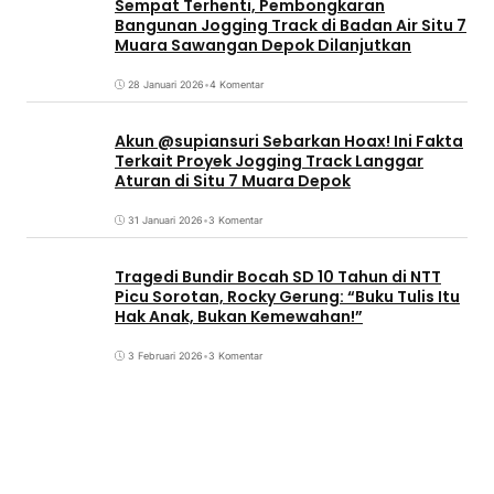
Sempat Terhenti, Pembongkaran
Bangunan Jogging Track di Badan Air Situ 7
Muara Sawangan Depok Dilanjutkan
28 Januari 2026
•
4 Komentar
Akun @supiansuri Sebarkan Hoax! Ini Fakta
Terkait Proyek Jogging Track Langgar
Aturan di Situ 7 Muara Depok
31 Januari 2026
•
3 Komentar
Tragedi Bundir Bocah SD 10 Tahun di NTT
Picu Sorotan, Rocky Gerung: “Buku Tulis Itu
Hak Anak, Bukan Kemewahan!”
3 Februari 2026
•
3 Komentar