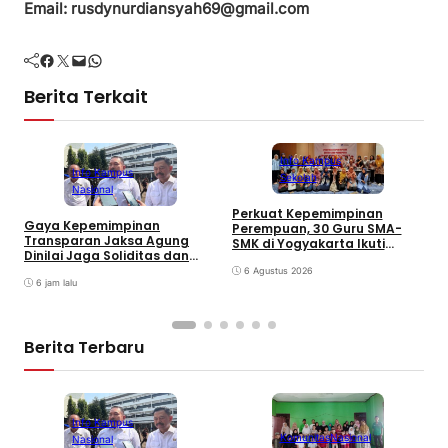
Email: rusdynurdiansyah69@gmail.com
Facebook
Twitter
Mail
WhatsApp
Berita Terkait
Info Kampus
Info Kampus
Sekolah
Nasional
Perkuat Kepemimpinan
Gaya Kepemimpinan
Perempuan, 30 Guru SMA-
M
Transparan Jaksa Agung
SMK di Yogyakarta Ikuti
K
Dinilai Jaga Soliditas dan
Pelatihan Kepemimpinan
A
Fokus Jajaran Korps
6 Agustus 2026
L
Adhyaksa
6 jam lalu
Berita Terbaru
Info Kampus
T
Komunitas
Nasional
Nasional