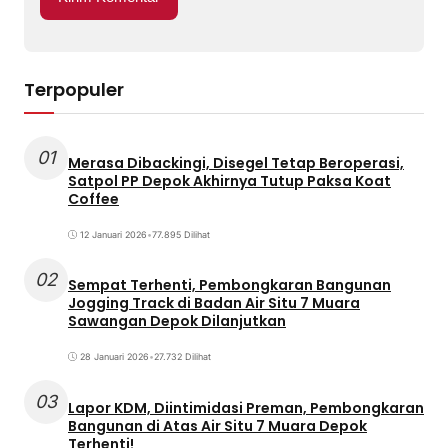
Terpopuler
01
Merasa Dibackingi, Disegel Tetap Beroperasi,
Satpol PP Depok Akhirnya Tutup Paksa Koat
Coffee
12 Januari 2026
•
77.895 Dilihat
02
Sempat Terhenti, Pembongkaran Bangunan
Jogging Track di Badan Air Situ 7 Muara
Sawangan Depok Dilanjutkan
28 Januari 2026
•
27.732 Dilihat
03
Lapor KDM, Diintimidasi Preman, Pembongkaran
Bangunan di Atas Air Situ 7 Muara Depok
Terhenti!