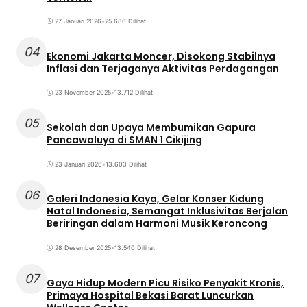
27 Januari 2026
•
25.686 Dilihat
04
Ekonomi Jakarta Moncer, Disokong Stabilnya
Inflasi dan Terjaganya Aktivitas Perdagangan
23 November 2025
•
13.712 Dilihat
05
Sekolah dan Upaya Membumikan Gapura
Pancawaluya di SMAN 1 Cikijing
23 Januari 2026
•
13.603 Dilihat
06
Galeri Indonesia Kaya, Gelar Konser Kidung
Natal Indonesia, Semangat Inklusivitas Berjalan
Beriringan dalam Harmoni Musik Keroncong
28 Desember 2025
•
13.540 Dilihat
07
Gaya Hidup Modern Picu Risiko Penyakit Kronis,
Primaya Hospital Bekasi Barat Luncurkan