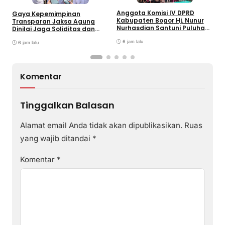
K
B
Anggota Komisi IV DPRD
Gaya Kepemimpinan
K
Kabupaten Bogor Hj. Nunur
Transparan Jaksa Agung
I
Nurhasdian Santuni Puluhan
Dinilai Jaga Soliditas dan
Anak Yatim
Fokus Jajaran Korps
6 jam lalu
Adhyaksa
6 jam lalu
Komentar
Tinggalkan Balasan
Alamat email Anda tidak akan dipublikasikan.
Ruas
yang wajib ditandai
*
Komentar
*