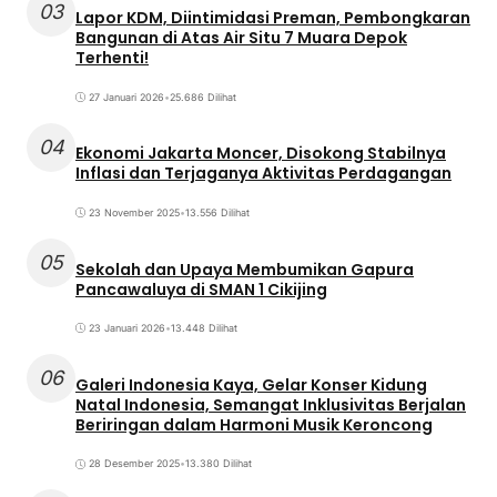
03
Lapor KDM, Diintimidasi Preman, Pembongkaran
Bangunan di Atas Air Situ 7 Muara Depok
Terhenti!
27 Januari 2026
•
25.686 Dilihat
04
Ekonomi Jakarta Moncer, Disokong Stabilnya
Inflasi dan Terjaganya Aktivitas Perdagangan
23 November 2025
•
13.556 Dilihat
05
Sekolah dan Upaya Membumikan Gapura
Pancawaluya di SMAN 1 Cikijing
23 Januari 2026
•
13.448 Dilihat
06
Galeri Indonesia Kaya, Gelar Konser Kidung
Natal Indonesia, Semangat Inklusivitas Berjalan
Beriringan dalam Harmoni Musik Keroncong
28 Desember 2025
•
13.380 Dilihat