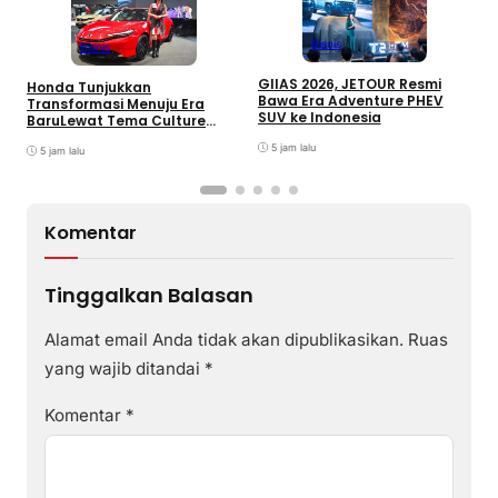
Bisnis
Bisnis
GIIAS 2026, JETOUR Resmi
Honda Tunjukkan
T
Bawa Era Adventure PHEV
Transformasi Menuju Era
D
SUV ke Indonesia
BaruLewat Tema Culture
M
Evolved di GIIAS 2026
M
5 jam lalu
5 jam lalu
M
Komentar
Tinggalkan Balasan
Alamat email Anda tidak akan dipublikasikan.
Ruas
yang wajib ditandai
*
Komentar
*