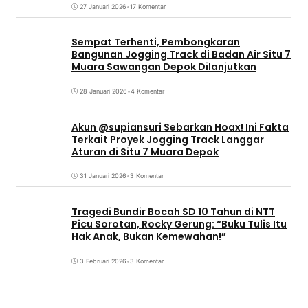
27 Januari 2026
•
17 Komentar
Sempat Terhenti, Pembongkaran
Bangunan Jogging Track di Badan Air Situ 7
Muara Sawangan Depok Dilanjutkan
28 Januari 2026
•
4 Komentar
Akun @supiansuri Sebarkan Hoax! Ini Fakta
Terkait Proyek Jogging Track Langgar
Aturan di Situ 7 Muara Depok
31 Januari 2026
•
3 Komentar
Tragedi Bundir Bocah SD 10 Tahun di NTT
Picu Sorotan, Rocky Gerung: “Buku Tulis Itu
Hak Anak, Bukan Kemewahan!”
3 Februari 2026
•
3 Komentar