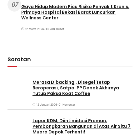
07
Gaya Hidup Modern Picu Risiko Penyakit Kronis,
Primaya Hospital Bekasi Barat Luncurkan
Wellness Center
12 Maret 2026
•
13.288 Dilihat
Sorotan
Merasa Dibackingi, Disegel Tetap
Beroperasi, Satpol PP Depok Akhirnya
Tutup Paksa Koat Coffee
12 Januari 2026
•
21 Komentar
Lapor KDM, Diintimidasi Preman,
Pembongkaran Bangunan di Atas Air Situ 7
Muara Depok Terhenti!