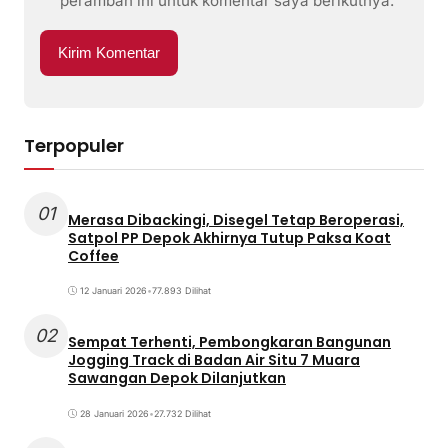
peramban ini untuk komentar saya berikutnya.
Terpopuler
01
Merasa Dibackingi, Disegel Tetap Beroperasi,
Satpol PP Depok Akhirnya Tutup Paksa Koat
Coffee
12 Januari 2026
•
77.893 Dilihat
02
Sempat Terhenti, Pembongkaran Bangunan
Jogging Track di Badan Air Situ 7 Muara
Sawangan Depok Dilanjutkan
28 Januari 2026
•
27.732 Dilihat