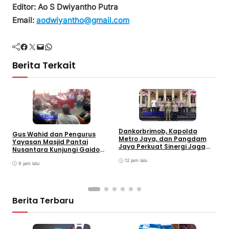
Editor: Ao S Dwiyantho Putra
Email:
aodwiyantho@gmail.com
Facebook
Twitter
Mail
WhatsApp
Berita Terkait
Nasional
Nasional
Dankorbrimob, Kapolda
Gus Wahid dan Pengurus
I
Metro Jaya, dan Pangdam
Yayasan Masjid Pantai
S
Jaya Perkuat Sinergi Jaga
Nusantara Kunjungi Gaido
G
Keamanan Jakarta
Group, Sepakati Kolaborasi
T
12 jam lalu
Pengembangan Ekonomi
9 jam lalu
Syariah
Berita Terbaru