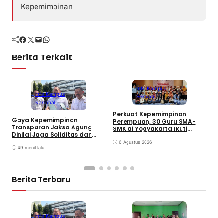
Kepemimpinan
Facebook
Twitter
Mail
WhatsApp
Berita Terkait
Info Kampus
Info Kampus
Sekolah
Nasional
Perkuat Kepemimpinan
Gaya Kepemimpinan
Perempuan, 30 Guru SMA-
M
Transparan Jaksa Agung
SMK di Yogyakarta Ikuti
K
Dinilai Jaga Soliditas dan
Pelatihan Kepemimpinan
A
Fokus Jajaran Korps
6 Agustus 2026
L
Adhyaksa
49 menit lalu
Berita Terbaru
Info Kampus