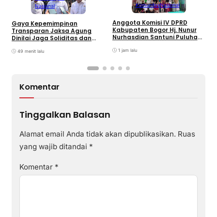
Komunitas
Nasional
Nasional
Anggota Komisi IV DPRD
Gaya Kepemimpinan
T
Kabupaten Bogor Hj. Nunur
Transparan Jaksa Agung
K
Nurhasdian Santuni Puluhan
Dinilai Jaga Soliditas dan
B
Anak Yatim
Fokus Jajaran Korps
K
1 jam lalu
Adhyaksa
49 menit lalu
I
Komentar
Tinggalkan Balasan
Alamat email Anda tidak akan dipublikasikan.
Ruas
yang wajib ditandai
*
Komentar
*