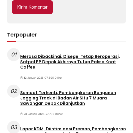
Terpopuler
01
Merasa Dibackingi, Disegel Tetap Beroperasi,
Satpol PP Depok Akhirnya Tutup Paksa Koat
Coffee
12 Januari 2026
•
77.895 Dilihat
02
Sempat Terhenti, Pembongkaran Bangunan
Jogging Track di Badan Air Situ 7 Muara
Sawangan Depok Dilanjutkan
28 Januari 2026
•
27.732 Dilihat
03
Lapor KDM, Diintimidasi Preman, Pembongkaran