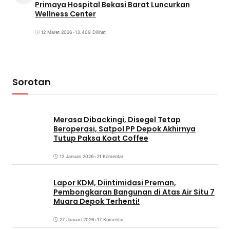
Primaya Hospital Bekasi Barat Luncurkan
Wellness Center
12 Maret 2026
•
13.409 Dilihat
Sorotan
Merasa Dibackingi, Disegel Tetap
Beroperasi, Satpol PP Depok Akhirnya
Tutup Paksa Koat Coffee
12 Januari 2026
•
21 Komentar
Lapor KDM, Diintimidasi Preman,
Pembongkaran Bangunan di Atas Air Situ 7
Muara Depok Terhenti!
27 Januari 2026
•
17 Komentar