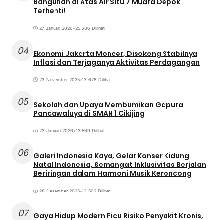
Bangunan di Atas Air Situ 7 Muara Depok
Terhenti!
27 Januari 2026
•
25.686 Dilihat
04
Ekonomi Jakarta Moncer, Disokong Stabilnya
Inflasi dan Terjaganya Aktivitas Perdagangan
23 November 2025
•
13.678 Dilihat
05
Sekolah dan Upaya Membumikan Gapura
Pancawaluya di SMAN 1 Cikijing
23 Januari 2026
•
13.569 Dilihat
06
Galeri Indonesia Kaya, Gelar Konser Kidung
Natal Indonesia, Semangat Inklusivitas Berjalan
Beriringan dalam Harmoni Musik Keroncong
28 Desember 2025
•
13.502 Dilihat
07
Gaya Hidup Modern Picu Risiko Penyakit Kronis,