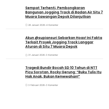
Sempat Terhenti, Pembongkaran
Bangunan Jogging Track di Badan Air Situ 7
Muara Sawangan Depok Dilanjutkan
28 Januari 2026
•
4 Komentar
Akun @supiansuri Sebarkan Hoax! Ini Fakta
Terkait Proyek Jogging Track Langgar
Aturan di Situ 7 Muara Depok
31 Januari 2026
•
3 Komentar
Tragedi Bundir Bocah SD 10 Tahun di NTT
Picu Sorotan, Rocky Gerung: “Buku Tulis Itu
Hak Anak, Bukan Kemewahan!”
3 Februari 2026
•
3 Komentar