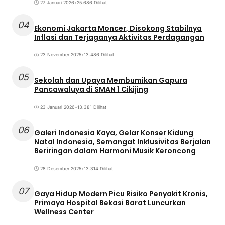
27 Januari 2026
•
25.686 Dilihat
04
Ekonomi Jakarta Moncer, Disokong Stabilnya
Inflasi dan Terjaganya Aktivitas Perdagangan
23 November 2025
•
13.486 Dilihat
05
Sekolah dan Upaya Membumikan Gapura
Pancawaluya di SMAN 1 Cikijing
23 Januari 2026
•
13.381 Dilihat
06
Galeri Indonesia Kaya, Gelar Konser Kidung
Natal Indonesia, Semangat Inklusivitas Berjalan
Beriringan dalam Harmoni Musik Keroncong
28 Desember 2025
•
13.314 Dilihat
07
Gaya Hidup Modern Picu Risiko Penyakit Kronis,
Primaya Hospital Bekasi Barat Luncurkan
Wellness Center