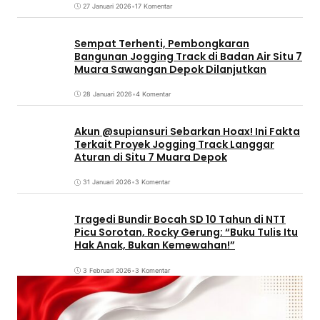
27 Januari 2026
•
17 Komentar
Sempat Terhenti, Pembongkaran
Bangunan Jogging Track di Badan Air Situ 7
Muara Sawangan Depok Dilanjutkan
28 Januari 2026
•
4 Komentar
Akun @supiansuri Sebarkan Hoax! Ini Fakta
Terkait Proyek Jogging Track Langgar
Aturan di Situ 7 Muara Depok
31 Januari 2026
•
3 Komentar
Tragedi Bundir Bocah SD 10 Tahun di NTT
Picu Sorotan, Rocky Gerung: “Buku Tulis Itu
Hak Anak, Bukan Kemewahan!”
3 Februari 2026
•
3 Komentar