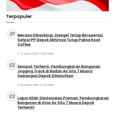
Terpopuler
01
Merasa Dibackingi, Disegel Tetap Beroperasi,
Satpol PP Depok Akhirnya Tutup Paksa Koat
Coffee
12 Januari 2026
•
77.892 Dilihat
02
Sempat Terhenti, Pembongkaran Bangunan
Jogging Track di Badan Air Situ 7 Muara
Sawangan Depok Dilanjutkan
28 Januari 2026
•
27.732 Dilihat
03
Lapor KDM, Diintimidasi Preman, Pembongkaran
Bangunan di Atas Air Situ 7 Muara Depok
Terhenti!