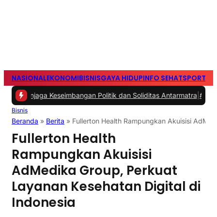
NASIONAL
EKONOMI
BISNIS
GAYA HIDUP
INFO SEHAT
SPORTS
S
 Keseimbangan Politik dan Soliditas Antarmatra
|
#2 -
Persib Tumb
Bisnis
Beranda
»
Berita
»
Fullerton Health Rampungkan Akuisisi AdMedi
Fullerton Health
Rampungkan Akuisisi
AdMedika Group, Perkuat
Layanan Kesehatan Digital di
Indonesia