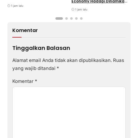
Economy Hadapi Dinamika
Politik dan Soliditas
R
Kerja
Antarmatra
1 jam lalu
1 jam lalu
Komentar
Tinggalkan Balasan
Alamat email Anda tidak akan dipublikasikan.
Ruas
yang wajib ditandai
*
Komentar
*