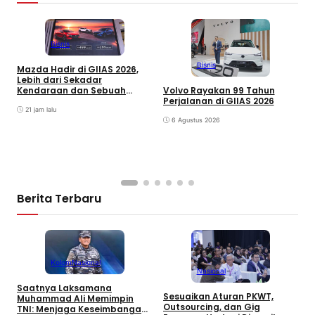
Bisnis
Bisnis
Mazda Hadir di GIIAS 2026,
G
Lebih dari Sekadar
I
Volvo Rayakan 99 Tahun
Kendaraan dan Sebuah
P
Perjalanan di GIIAS 2026
Pengalaman yang Utuh
G
21 jam lalu
d
6 Agustus 2026
Berita Terbaru
Kolom
Nasional
Nasional
Saatnya Laksamana
P
Sesuaikan Aturan PKWT,
Muhammad Ali Memimpin
P
Outsourcing, dan Gig
TNI: Menjaga Keseimbangan
P