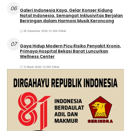
06
Galeri Indonesia Kaya, Gelar Konser Kidung
Natal Indonesia, Semangat Inklusivitas Berjalan
Beriringan dalam Harmoni Musik Keroncong
28 Desember 2025
•
13.284 Dilihat
07
Gaya Hidup Modern Picu Risiko Penyakit Kronis,
Primaya Hospital Bekasi Barat Luncurkan
Wellness Center
12 Maret 2026
•
13.189 Dilihat