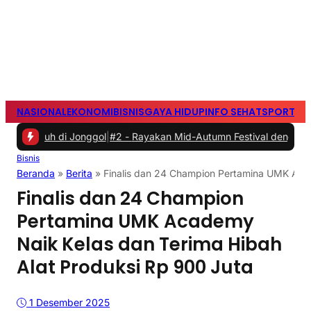
NASIONAL
EKONOMI
BISNIS
GAYA HIDUP
INFO SEHAT
SPORTS
S
i Jonggol
|
#2 -
Rayakan Mid-Autumn Festival dengan Mooncake Spesi
Bisnis
Beranda
»
Berita
»
Finalis dan 24 Champion Pertamina UMK Acad
Finalis dan 24 Champion
Pertamina UMK Academy
Naik Kelas dan Terima Hibah
Alat Produksi Rp 900 Juta
1 Desember 2025