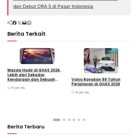
dan Debut ORA 5 di Pasar Indonesia
Facebook
Twitter
Mail
WhatsApp
Berita Terkait
Bisnis
Bisnis
Mazda Hadir di GIIAS 2026,
G
Lebih dari Sekadar
I
Volvo Rayakan 99 Tahun
Kendaraan dan Sebuah
P
Perjalanan di GIIAS 2026
Pengalaman yang Utuh
G
16 jam lalu
d
19 jam lalu
Berita Terbaru