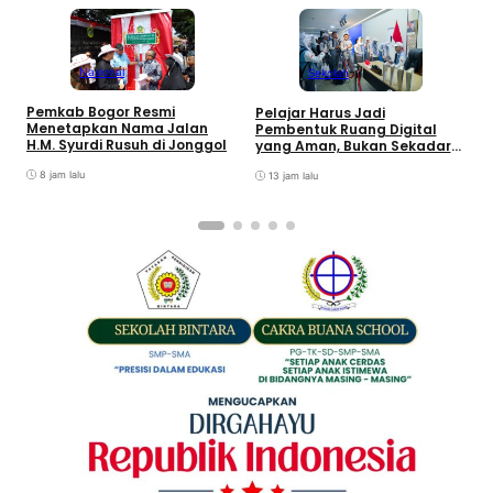
Nasional
Sekolah
R
Pemkab Bogor Resmi
Pelajar Harus Jadi
F
Menetapkan Nama Jalan
Pembentuk Ruang Digital
S
H.M. Syurdi Rusuh di Jonggol
yang Aman, Bukan Sekadar
J
Pengguna
8 jam lalu
13 jam lalu