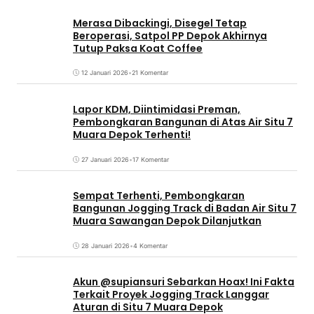
Merasa Dibackingi, Disegel Tetap
Beroperasi, Satpol PP Depok Akhirnya
Tutup Paksa Koat Coffee
12 Januari 2026
•
21 Komentar
Lapor KDM, Diintimidasi Preman,
Pembongkaran Bangunan di Atas Air Situ 7
Muara Depok Terhenti!
27 Januari 2026
•
17 Komentar
Sempat Terhenti, Pembongkaran
Bangunan Jogging Track di Badan Air Situ 7
Muara Sawangan Depok Dilanjutkan
28 Januari 2026
•
4 Komentar
Akun @supiansuri Sebarkan Hoax! Ini Fakta
Terkait Proyek Jogging Track Langgar
Aturan di Situ 7 Muara Depok