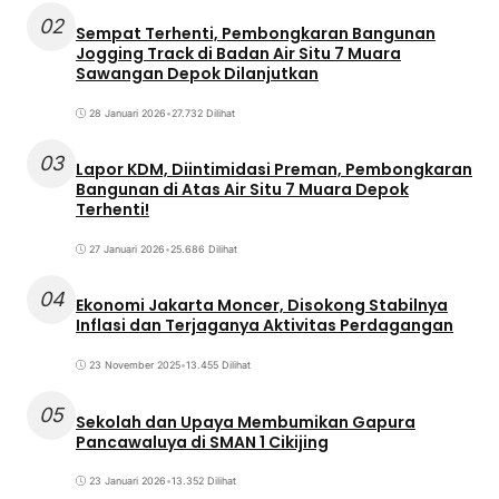
02
Sempat Terhenti, Pembongkaran Bangunan
Jogging Track di Badan Air Situ 7 Muara
Sawangan Depok Dilanjutkan
28 Januari 2026
•
27.732 Dilihat
03
Lapor KDM, Diintimidasi Preman, Pembongkaran
Bangunan di Atas Air Situ 7 Muara Depok
Terhenti!
27 Januari 2026
•
25.686 Dilihat
04
Ekonomi Jakarta Moncer, Disokong Stabilnya
Inflasi dan Terjaganya Aktivitas Perdagangan
23 November 2025
•
13.455 Dilihat
05
Sekolah dan Upaya Membumikan Gapura
Pancawaluya di SMAN 1 Cikijing
23 Januari 2026
•
13.352 Dilihat