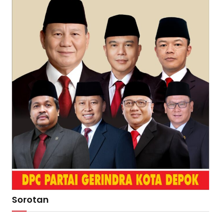
Sorotan