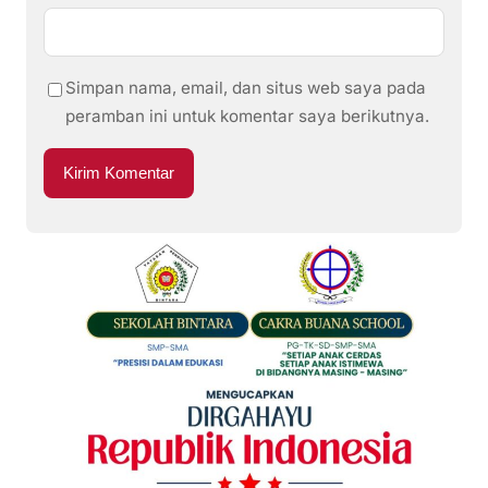
Simpan nama, email, dan situs web saya pada
peramban ini untuk komentar saya berikutnya.