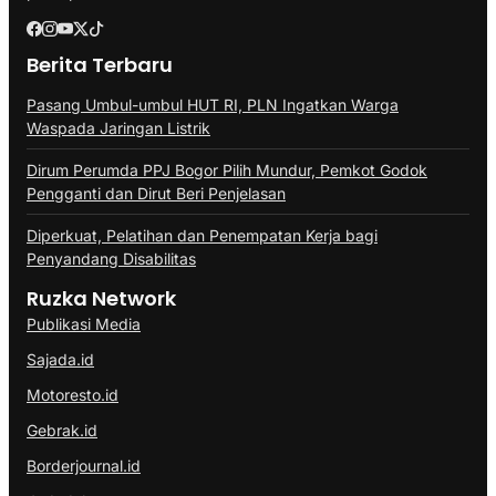
Berita Terbaru
Pasang Umbul-umbul HUT RI, PLN Ingatkan Warga
Waspada Jaringan Listrik
Dirum Perumda PPJ Bogor Pilih Mundur, Pemkot Godok
Pengganti dan Dirut Beri Penjelasan
Diperkuat, Pelatihan dan Penempatan Kerja bagi
Penyandang Disabilitas
Ruzka Network
Publikasi Media
Sajada.id
Motoresto.id
Gebrak.id
Borderjournal.id