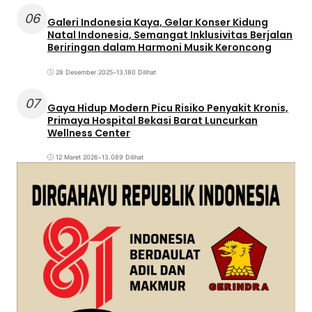
06
Galeri Indonesia Kaya, Gelar Konser Kidung
Natal Indonesia, Semangat Inklusivitas Berjalan
Beriringan dalam Harmoni Musik Keroncong
28 Desember 2025
•
13.180 Dilihat
07
Gaya Hidup Modern Picu Risiko Penyakit Kronis,
Primaya Hospital Bekasi Barat Luncurkan
Wellness Center
12 Maret 2026
•
13.089 Dilihat