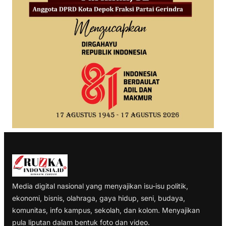
Media digital nasional yang menyajikan isu-isu politik,
ekonomi, bisnis, olahraga, gaya hidup, seni, budaya,
komunitas, info kampus, sekolah, dan kolom. Menyajikan
pula liputan dalam bentuk foto dan video.