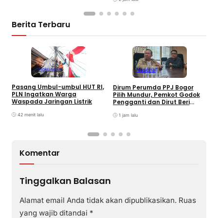
Berita Terbaru
Lingkungan
Nasional
Pasang Umbul-umbul HUT RI,
Dirum Perumda PPJ Bogor
D
PLN Ingatkan Warga
Pilih Mundur, Pemkot Godok
P
Waspada Jaringan Listrik
Pengganti dan Dirut Beri
P
Penjelasan
42 menit lalu
1 jam lalu
Komentar
Tinggalkan Balasan
Alamat email Anda tidak akan dipublikasikan.
Ruas
yang wajib ditandai
*