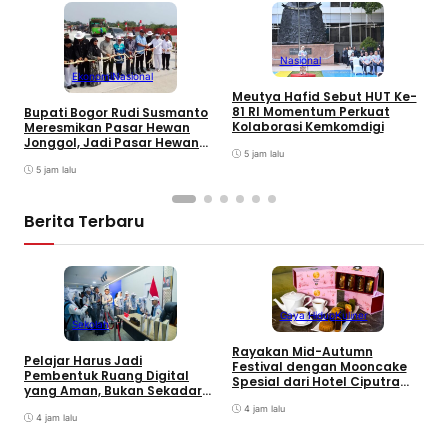
Nasional
Ekonomi
Nasional
Meutya Hafid Sebut HUT Ke-
P
81 RI Momentum Perkuat
Bupati Bogor Rudi Susmanto
M
Kolaborasi Kemkomdigi
Meresmikan Pasar Hewan
K
Jonggol, Jadi Pasar Hewan
5 jam lalu
Terbesar di Jabar
5 jam lalu
Berita Terbaru
Gaya Hidup
Kuliner
Sekolah
Rayakan Mid-Autumn
Pelajar Harus Jadi
Festival dengan Mooncake
Pembentuk Ruang Digital
B
Spesial dari Hotel Ciputra
yang Aman, Bukan Sekadar
M
Jakarta
Pengguna
J
4 jam lalu
4 jam lalu
T