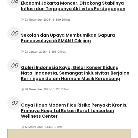
04
Ekonomi Jakarta Moncer, Disokong Stabilnya
Inflasi dan Terjaganya Aktivitas Perdagangan
23 November 2025
•
13.399 Dilihat
05
Sekolah dan Upaya Membumikan Gapura
Pancawaluya di SMAN 1 Cikijing
23 Januari 2026
•
13.296 Dilihat
06
Galeri Indonesia Kaya, Gelar Konser Kidung
Natal Indonesia, Semangat Inklusivitas Berjalan
Beriringan dalam Harmoni Musik Keroncong
28 Desember 2025
•
13.226 Dilihat
07
Gaya Hidup Modern Picu Risiko Penyakit Kronis,
Primaya Hospital Bekasi Barat Luncurkan
Wellness Center
12 Maret 2026
•
13.133 Dilihat