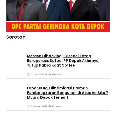
Sorotan
Merasa Dibackingi, Disegel Tetap
Beroperasi, Satpol PP Depok Akhirnya
Tutup Paksa Koat Coffee
12 Januari 2026
•
21 Komentar
Lapor KDM, Diintimidasi Preman,
Pembongkaran Bangunan di Atas Air Situ 7
Muara Depok Terhenti!
27 Januari 2026
•
17 Komentar