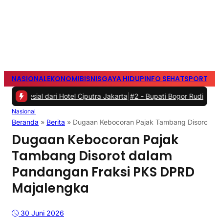
NASIONAL
EKONOMI
BISNIS
GAYA HIDUP
INFO SEHAT
SPORTS
S
ari Hotel Ciputra Jakarta
|
#2 -
Bupati Bogor Rudi Susmanto Meresm
Nasional
Beranda
»
Berita
»
Dugaan Kebocoran Pajak Tambang Disorot d
Dugaan Kebocoran Pajak
Tambang Disorot dalam
Pandangan Fraksi PKS DPRD
Majalengka
30 Juni 2026