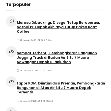
Terpopuler
01
Merasa Dibackingi, Disegel Tetap Beroperasi,
Satpol PP Depok Akhirnya Tutup Paksa Koat
Coffee
12 Januari 2026
•
77.889 Dilihat
02
Sempat Terhenti, Pembongkaran Bangunan
Jogging Track di Badan Air Situ 7 Muara
Sawangan Depok Dilanjutkan
28 Januari 2026
•
27.732 Dilihat
03
Lapor KDM, Diintimidasi Preman, Pembongkaran
Bangunan di Atas Air Situ 7 Muara Depok
Terhenti!
27 Januari 2026
•
25.686 Dilihat