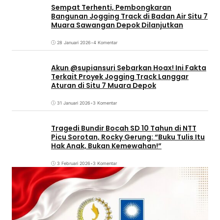
Sempat Terhenti, Pembongkaran
Bangunan Jogging Track di Badan Air Situ 7
Muara Sawangan Depok Dilanjutkan
28 Januari 2026
•
4 Komentar
Akun @supiansuri Sebarkan Hoax! Ini Fakta
Terkait Proyek Jogging Track Langgar
Aturan di Situ 7 Muara Depok
31 Januari 2026
•
3 Komentar
Tragedi Bundir Bocah SD 10 Tahun di NTT
Picu Sorotan, Rocky Gerung: “Buku Tulis Itu
Hak Anak, Bukan Kemewahan!”
3 Februari 2026
•
3 Komentar