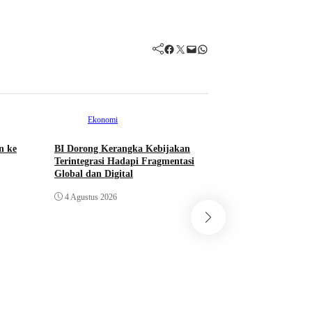
Facebook
Twitter
Mail
WhatsApp
Ekonomi
n ke
BI Dorong Kerangka Kebijakan
Ekonomi
Terintegrasi Hadapi Fragmentasi
Global dan Digital
OJK: Rekening Jud
Ditutup, Pelaku Ma
4 Agustus 2026
Tak Bisa Akses Ba
4 Agustus 2026