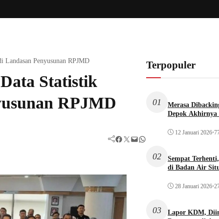
Jadi Landasan Penyusunan RPJMD
Terpopuler
ata Statistik
enyusunan RPJMD
01
Merasa Dibacking
Depok Akhirnya 
12 Januari 2026
•
77
Facebook
Twitter
Mail
WhatsApp
02
Sempat Terhenti
di Badan Air Si
28 Januari 2026
•
27
03
Lapor KDM, Dii