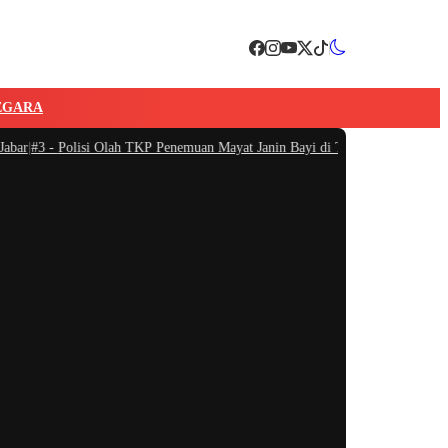
EGARA
r
|
#3 -
Polisi Olah TKP Penemuan Mayat Janin Bayi di Tarogong Kaler Garut
|
#