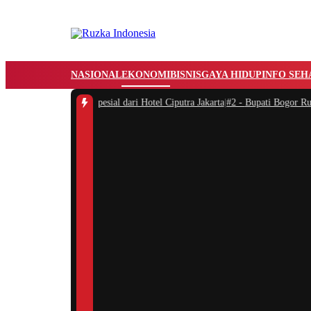
NASIONAL
EKONOMI
BISNIS
GAYA HIDUP
INFO SEH
dengan Mooncake Spesial dari Hotel Ciputra Jakarta
|
#2 -
Bupati Bogor Rudi S