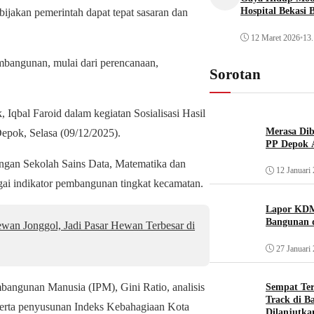
Hospital Bekasi 
bijakan pemerintah dapat tepat sasaran dan
12 Maret 2026
•
13.
embangunan, mulai dari perencanaan,
Sorotan
Iqbal Faroid dalam kegiatan Sosialisasi Hasil
Merasa Diba
epok, Selasa (09/12/2025).
PP Depok A
engan Sekolah Sains Data, Matematika dan
12 Januari
gai indikator pembangunan tingkat kecamatan.
Lapor KDM
Bangunan d
an Jonggol, Jadi Pasar Hewan Terbesar di
27 Januari
bangunan Manusia (IPM), Gini Ratio, analisis
Sempat Te
Track di B
 serta penyusunan Indeks Kebahagiaan Kota
Dilanjutka