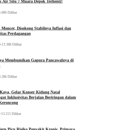
 Air Situ 7 Muara Depok Terhenti!
.686 Dilihat
Moncer, Disokong Stabilnya Inflasi dan
vitas Perdagangan
5
•
13.388 Dilihat
aya Membumikan Gapura Pancawaluya di
g
.286 Dilihat
 Kaya, Gelar Konser Kidung Natal
gat Inklusivitas Berjalan Beriringan dalam
Keroncong
•
13.215 Dilihat
rn Picu Risiko Penyakit Kronis, Primaya