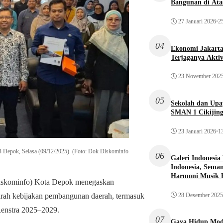
Bangunan di Atas
27 Januari 2026
•
25
04
Ekonomi Jakarta 
Terjaganya Akti
23 November 202
05
Sekolah dan Up
SMAN 1 Cikijin
23 Januari 2026
•
13
JB Depok, Selasa (09/12/2025). (Foto: Dok Diskominfo
06
Galeri Indonesia
Indonesia, Seman
Harmoni Musik 
iskominfo) Kota Depok menegaskan
28 Desember 2025
n arah kebijakan pembangunan daerah, termasuk
nstra 2025–2029.
07
Gaya Hidup Mode