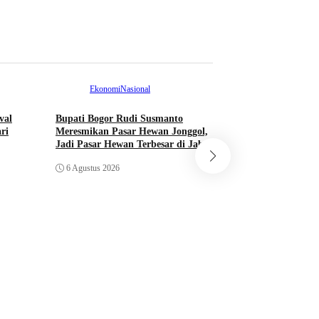
Ekonomi
Nasional
val
Bupati Bogor Rudi Susmanto
ri
Meresmikan Pasar Hewan Jonggol,
Nasional
Jadi Pasar Hewan Terbesar di Jabar
Meutya Hafid Sebu
6 Agustus 2026
Momentum Perkuat
Kemkomdigi
6 Agustus 2026