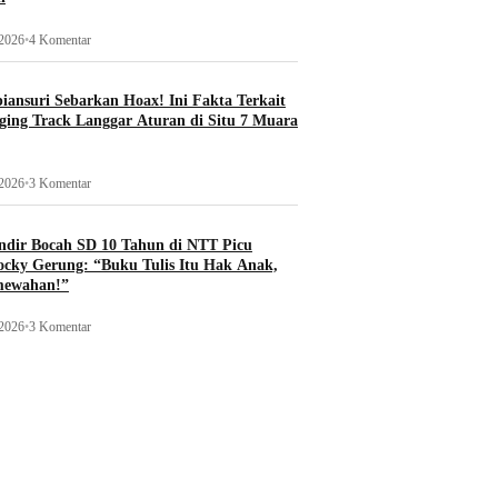
 2026
•
4 Komentar
ansuri Sebarkan Hoax! Ini Fakta Terkait
ging Track Langgar Aturan di Situ 7 Muara
 2026
•
3 Komentar
ndir Bocah SD 10 Tahun di NTT Picu
ocky Gerung: “Buku Tulis Itu Hak Anak,
mewahan!”
 2026
•
3 Komentar