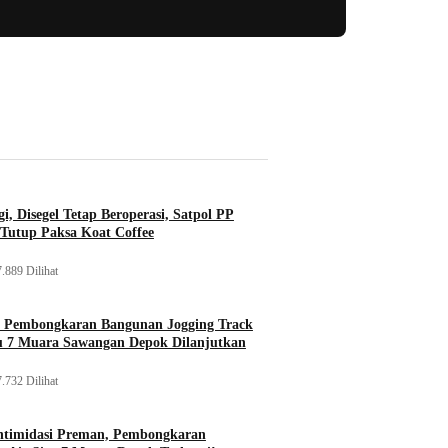
i, Disegel Tetap Beroperasi, Satpol PP
Tutup Paksa Koat Coffee
.889 Dilihat
, Pembongkaran Bangunan Jogging Track
tu 7 Muara Sawangan Depok Dilanjutkan
.732 Dilihat
ntimidasi Preman, Pembongkaran