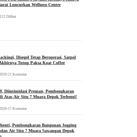
Barat Luncurkan Wellness Center
122 Dilihat
ckingi, Disegel Tetap Beroperasi, Satpol
khirnya Tutup Paksa Koat Coffee
 2026
•
21 Komentar
, Diintimidasi Preman, Pembongkaran
i Atas Air Situ 7 Muara Depok Terhenti!
 2026
•
17 Komentar
rhenti, Pembongkaran Bangunan Jogging
adan Air Situ 7 Muara Sawangan Depok
n