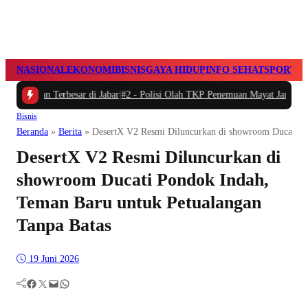
NASIONAL
EKONOMI
BISNIS
GAYA HIDUP
INFO SEHAT
SPORTS
n Terbesar di Jabar
|
#2 -
Polisi Olah TKP Penemuan Mayat Janin Bayi di Taro
Bisnis
Beranda
»
Berita
»
DesertX V2 Resmi Diluncurkan di showroom Ducati Po
DesertX V2 Resmi Diluncurkan di
showroom Ducati Pondok Indah,
Teman Baru untuk Petualangan
Tanpa Batas
19 Juni 2026
Facebook
Twitter
Mail
WhatsApp