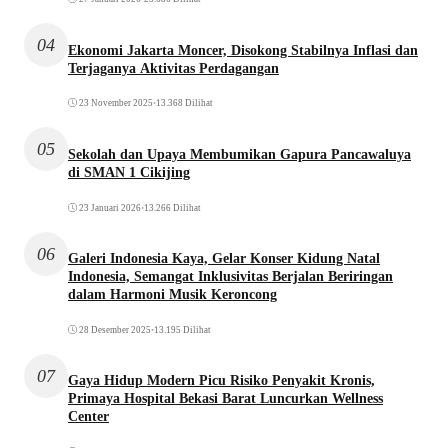
04
Ekonomi Jakarta Moncer, Disokong Stabilnya Inflasi dan
Terjaganya Aktivitas Perdagangan
23 November 2025
•
13.368 Dilihat
05
Sekolah dan Upaya Membumikan Gapura Pancawaluya
di SMAN 1 Cikijing
23 Januari 2026
•
13.266 Dilihat
06
Galeri Indonesia Kaya, Gelar Konser Kidung Natal
Indonesia, Semangat Inklusivitas Berjalan Beriringan
dalam Harmoni Musik Keroncong
28 Desember 2025
•
13.195 Dilihat
07
Gaya Hidup Modern Picu Risiko Penyakit Kronis,
Primaya Hospital Bekasi Barat Luncurkan Wellness
Center