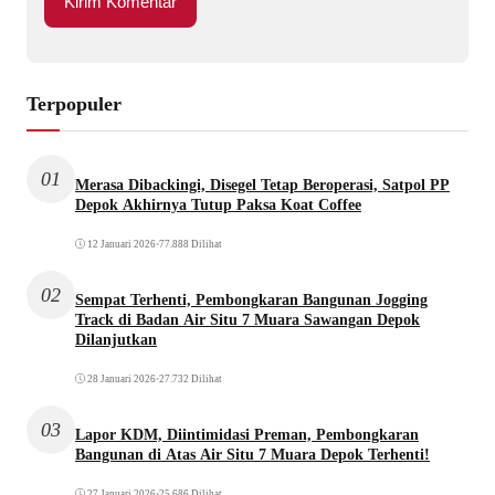
Terpopuler
01
Merasa Dibackingi, Disegel Tetap Beroperasi, Satpol PP
Depok Akhirnya Tutup Paksa Koat Coffee
12 Januari 2026
•
77.888 Dilihat
02
Sempat Terhenti, Pembongkaran Bangunan Jogging
Track di Badan Air Situ 7 Muara Sawangan Depok
Dilanjutkan
28 Januari 2026
•
27.732 Dilihat
03
Lapor KDM, Diintimidasi Preman, Pembongkaran
Bangunan di Atas Air Situ 7 Muara Depok Terhenti!
27 Januari 2026
•
25.686 Dilihat