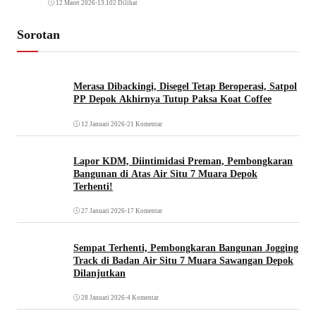
12 Maret 2026
•
13.102 Dilihat
Sorotan
Merasa Dibackingi, Disegel Tetap Beroperasi, Satpol
PP Depok Akhirnya Tutup Paksa Koat Coffee
12 Januari 2026
•
21 Komentar
Lapor KDM, Diintimidasi Preman, Pembongkaran
Bangunan di Atas Air Situ 7 Muara Depok
Terhenti!
27 Januari 2026
•
17 Komentar
Sempat Terhenti, Pembongkaran Bangunan Jogging
Track di Badan Air Situ 7 Muara Sawangan Depok
Dilanjutkan
28 Januari 2026
•
4 Komentar