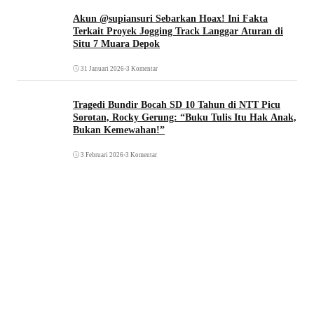
Akun @supiansuri Sebarkan Hoax! Ini Fakta
Terkait Proyek Jogging Track Langgar Aturan di
Situ 7 Muara Depok
31 Januari 2026
•
3 Komentar
Tragedi Bundir Bocah SD 10 Tahun di NTT Picu
Sorotan, Rocky Gerung: “Buku Tulis Itu Hak Anak,
Bukan Kemewahan!”
3 Februari 2026
•
3 Komentar