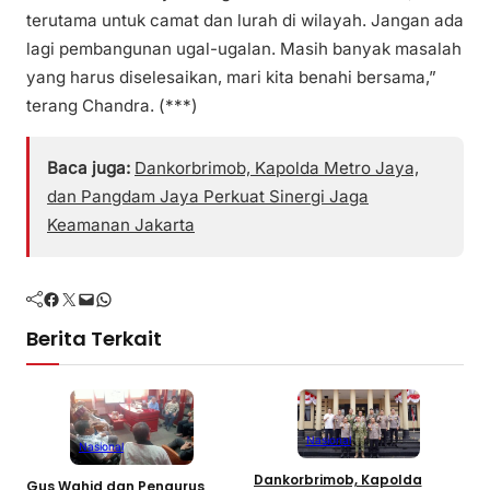
terutama untuk camat dan lurah di wilayah. Jangan ada
lagi pembangunan ugal-ugalan. Masih banyak masalah
yang harus diselesaikan, mari kita benahi bersama,”
terang Chandra. (***)
Baca juga:
Dankorbrimob, Kapolda Metro Jaya,
dan Pangdam Jaya Perkuat Sinergi Jaga
Keamanan Jakarta
Facebook
Twitter
Mail
WhatsApp
Berita Terkait
Nasional
Nasional
Dankorbrimob, Kapolda
Gus Wahid dan Pengurus