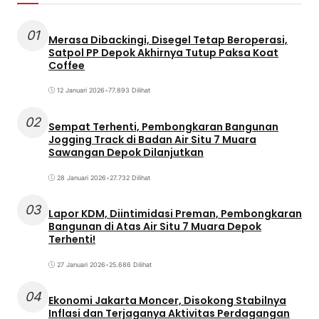
01
Merasa Dibackingi, Disegel Tetap Beroperasi,
Satpol PP Depok Akhirnya Tutup Paksa Koat
Coffee
12 Januari 2026
•
77.893 Dilihat
02
Sempat Terhenti, Pembongkaran Bangunan
Jogging Track di Badan Air Situ 7 Muara
Sawangan Depok Dilanjutkan
28 Januari 2026
•
27.732 Dilihat
03
Lapor KDM, Diintimidasi Preman, Pembongkaran
Bangunan di Atas Air Situ 7 Muara Depok
Terhenti!
27 Januari 2026
•
25.686 Dilihat
04
Ekonomi Jakarta Moncer, Disokong Stabilnya
Inflasi dan Terjaganya Aktivitas Perdagangan