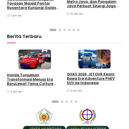
I
Metro Jaya, dan Pangdam
Yayasan Masjid Pantai
S
Jaya Perkuat Sinergi Jaga
Nusantara Kunjungi Gaido
G
Keamanan Jakarta
Group, Sepakati Kolaborasi
T
10 jam lalu
Pengembangan Ekonomi
7 jam lalu
Syariah
Berita Terbaru
Bisnis
Bisnis
GIIAS 2026, JETOUR Resmi
Honda Tunjukkan
T
Bawa Era Adventure PHEV
Transformasi Menuju Era
D
SUV ke Indonesia
BaruLewat Tema Culture
M
Evolved di GIIAS 2026
M
4 jam lalu
4 jam lalu
M