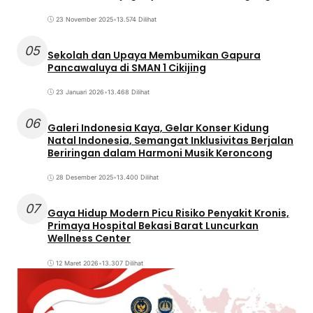
23 November 2025
•
13.574 Dilihat
05
Sekolah dan Upaya Membumikan Gapura
Pancawaluya di SMAN 1 Cikijing
23 Januari 2026
•
13.468 Dilihat
06
Galeri Indonesia Kaya, Gelar Konser Kidung
Natal Indonesia, Semangat Inklusivitas Berjalan
Beriringan dalam Harmoni Musik Keroncong
28 Desember 2025
•
13.400 Dilihat
07
Gaya Hidup Modern Picu Risiko Penyakit Kronis,
Primaya Hospital Bekasi Barat Luncurkan
Wellness Center
12 Maret 2026
•
13.307 Dilihat