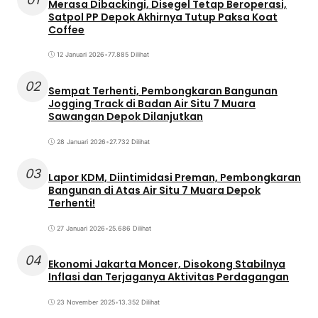
Merasa Dibackingi, Disegel Tetap Beroperasi,
Satpol PP Depok Akhirnya Tutup Paksa Koat
Coffee
12 Januari 2026
•
77.885 Dilihat
02
Sempat Terhenti, Pembongkaran Bangunan
Jogging Track di Badan Air Situ 7 Muara
Sawangan Depok Dilanjutkan
28 Januari 2026
•
27.732 Dilihat
03
Lapor KDM, Diintimidasi Preman, Pembongkaran
Bangunan di Atas Air Situ 7 Muara Depok
Terhenti!
27 Januari 2026
•
25.686 Dilihat
04
Ekonomi Jakarta Moncer, Disokong Stabilnya
Inflasi dan Terjaganya Aktivitas Perdagangan
23 November 2025
•
13.352 Dilihat