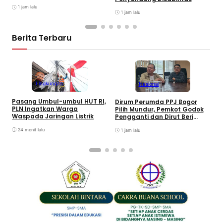
Penjelasan
1 jam lalu
1 jam lalu
Berita Terbaru
Lingkungan
Nasional
Pasang Umbul-umbul HUT RI,
Dirum Perumda PPJ Bogor
D
PLN Ingatkan Warga
Pilih Mundur, Pemkot Godok
P
Waspada Jaringan Listrik
Pengganti dan Dirut Beri
P
Penjelasan
24 menit lalu
1 jam lalu