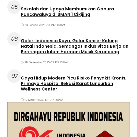
05
Sekolah dan Upaya Membumikan Gapura
Pancawaluya di SMAN 1 Cikijing
23 Januari 2026
•
13.248 Dilihat
06
Galeri Indonesia Kaya, Gelar Konser Kidung
Natal Indonesia, Semangat Inklusivitas Berjalan
Beriringan dalam Harmoni Musik Keroncong
28 Desember 2025
•
13.179 Dilihat
07
Gaya Hidup Modern Picu Risiko Penyakit Kronis,
Primaya Hospital Bekasi Barat Luncurkan
Wellness Center
12 Maret 2026
•
13.087 Dilihat