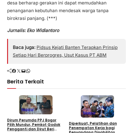
desa berharap gerakan ini dapat memudahkan
penanganan kebutuhan mendesak warga tanpa
birokrasi panjang. (***)
Jurnalis: Eko Widiantoro
Baca juga:
Pidsus Kejati Banten Terapkan Prinsip
Setiap Hari Berprogres, Usut Kasus PT ABM
Facebook
Twitter
Mail
WhatsApp
Berita Terkait
Nasional
Nasional
Dirum Perumda PPJ Bogor
Diperkuat, Pelatihan dan
P
Pilih Mundur, Pemkot Godok
Penempatan Kerja bagi
T
Pengganti dan Dirut Beri
Penyandang Disabilitas
B