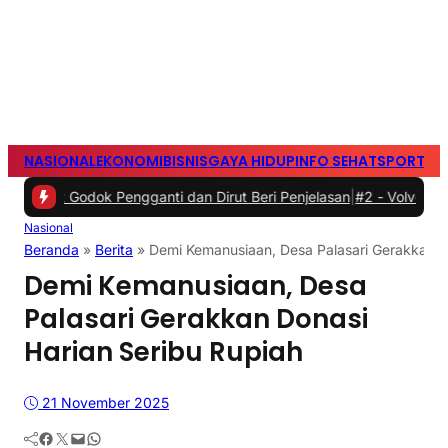
NASIONAL
EKONOMI
BISNIS
GAYA HIDUP
INFO SEHAT
SPORTS
S
odok Pengganti dan Dirut Beri Penjelasan
|
#2 -
Volvo Rayakan 99 T
Nasional
Beranda
»
Berita
»
Demi Kemanusiaan, Desa Palasari Gerakkan D
Demi Kemanusiaan, Desa
Palasari Gerakkan Donasi
Harian Seribu Rupiah
21 November 2025
Facebook
Twitter
Mail
WhatsApp