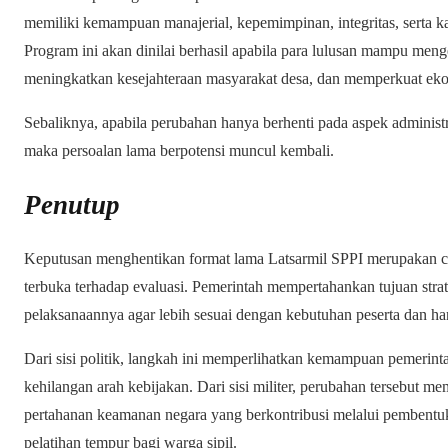
memiliki kemampuan manajerial, kepemimpinan, integritas, serta
Program ini akan dinilai berhasil apabila para lulusan mampu menge
meningkatkan kesejahteraan masyarakat desa, dan memperkuat eko
Sebaliknya, apabila perubahan hanya berhenti pada aspek administr
maka persoalan lama berpotensi muncul kembali.
Penutup
Keputusan menghentikan format lama Latsarmil SPPI merupakan co
terbuka terhadap evaluasi. Pemerintah mempertahankan tujuan stra
pelaksanaannya agar lebih sesuai dengan kebutuhan peserta dan ha
Dari sisi politik, langkah ini memperlihatkan kemampuan pemerint
kehilangan arah kebijakan. Dari sisi militer, perubahan tersebut mem
pertahanan keamanan negara yang berkontribusi melalui pembentuk
pelatihan tempur bagi warga sipil.