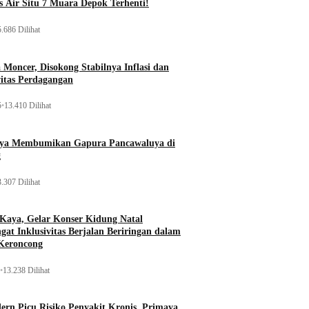
 Air Situ 7 Muara Depok Terhenti!
.686 Dilihat
Moncer, Disokong Stabilnya Inflasi dan
vitas Perdagangan
5
•
13.410 Dilihat
aya Membumikan Gapura Pancawaluya di
g
.307 Dilihat
 Kaya, Gelar Konser Kidung Natal
gat Inklusivitas Berjalan Beriringan dalam
Keroncong
•
13.238 Dilihat
rn Picu Risiko Penyakit Kronis, Primaya