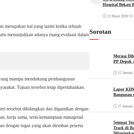
Hospital Bekasi 
12 Maret 2026
•
13.
n merupakan hal yang lazim ketika sebuah
Sorotan
justru menunjukkan adanya ruang evaluasi dalam
Merasa Diba
PP Depok A
12 Januari
ia yang mampu mendukung pembangunan
rakat. Tujuan tersebut tetap dipertahankan.
Lapor KDM
Bangunan d
27 Januari
ateri tersebut dihilangkan dan digantikan dengan
n, kerja sama, serta kemampuan manajerial.
Sempat Te
evan dengan tugas yang akan diemban peserta
Track di B
Dilanjutka