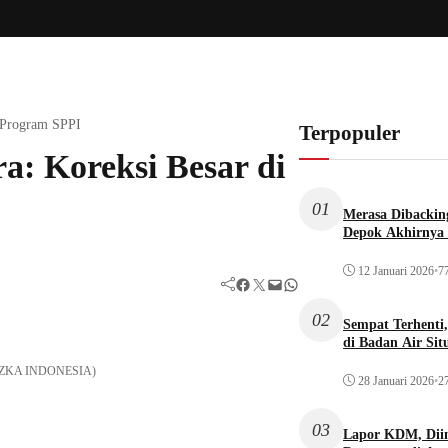
k Program SPPI
Terpopuler
a: Koreksi Besar di
01
Merasa Dibacking
Depok Akhirnya 
12 Januari 2026
•
77
Facebook
Twitter
Mail
WhatsApp
02
Sempat Terhenti
di Badan Air Si
k RUZKA INDONESIA)
28 Januari 2026
•
27
03
Lapor KDM, Dii