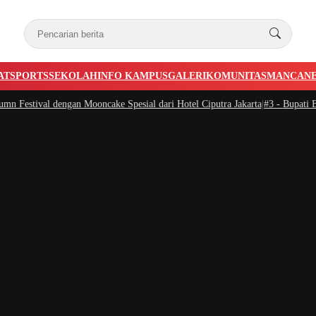
AT
SPORTS
SEKOLAH
INFO KAMPUS
GALERI
KOMUNITAS
MANCAN
l dengan Mooncake Spesial dari Hotel Ciputra Jakarta
|
#3 -
Bupati Bogor Rud