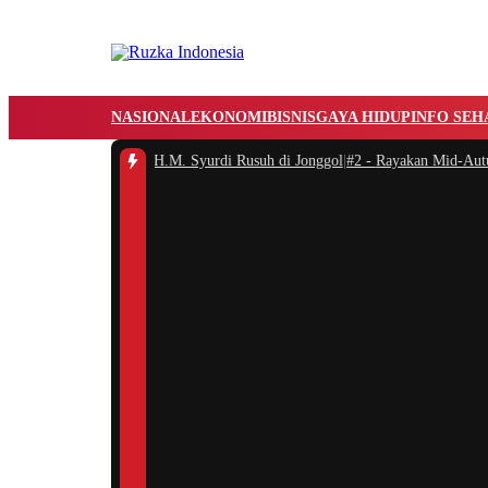
NASIONAL
EKONOMI
BISNIS
GAYA HIDUP
INFO SEH
n Nama Jalan H.M. Syurdi Rusuh di Jonggol
|
#2 -
Rayakan Mid-Autumn Festiva