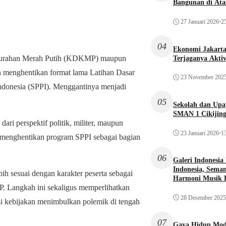
Bangunan di Atas
27 Januari 2026
•
25
04
Ekonomi Jakarta 
Kelurahan Merah Putih (KDKMP) maupun
Terjaganya Akti
menghentikan format lama Latihan Dasar
23 November 202
Indonesia (SPPI). Menggantinya menjadi
05
Sekolah dan Up
SMAN 1 Cikijin
ri perspektif politik, militer, maupun
23 Januari 2026
•
13
 menghentikan program SPPI sebagai bagian
06
Galeri Indonesia
Indonesia, Seman
ih sesuai dengan karakter peserta sebagai
Harmoni Musik 
 Langkah ini sekaligus memperlihatkan
28 Desember 2025
si kebijakan menimbulkan polemik di tengah
07
Gaya Hidup Mode