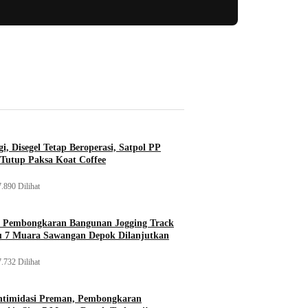
i, Disegel Tetap Beroperasi, Satpol PP
Tutup Paksa Koat Coffee
.890 Dilihat
, Pembongkaran Bangunan Jogging Track
tu 7 Muara Sawangan Depok Dilanjutkan
.732 Dilihat
ntimidasi Preman, Pembongkaran