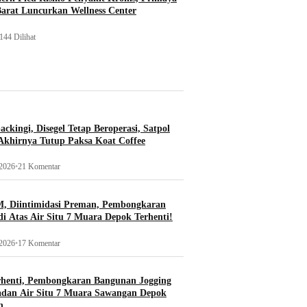
Barat Luncurkan Wellness Center
144 Dilihat
ckingi, Disegel Tetap Beroperasi, Satpol
khirnya Tutup Paksa Koat Coffee
 2026
•
21 Komentar
, Diintimidasi Preman, Pembongkaran
i Atas Air Situ 7 Muara Depok Terhenti!
 2026
•
17 Komentar
rhenti, Pembongkaran Bangunan Jogging
adan Air Situ 7 Muara Sawangan Depok
n