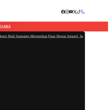
EGARA
i Susmanto Meresmikan Pasar Hewan Jonggol, Jadi Pasar Hewan Terbesar di J