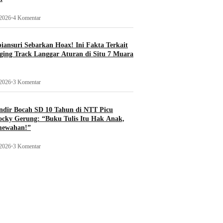
 2026
•
4 Komentar
ansuri Sebarkan Hoax! Ini Fakta Terkait
ging Track Langgar Aturan di Situ 7 Muara
 2026
•
3 Komentar
ndir Bocah SD 10 Tahun di NTT Picu
ocky Gerung: “Buku Tulis Itu Hak Anak,
mewahan!”
 2026
•
3 Komentar