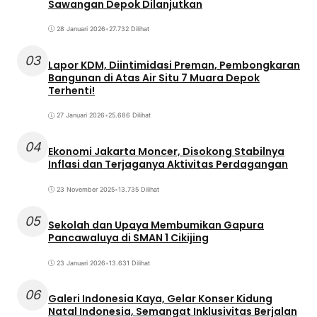
Sawangan Depok Dilanjutkan
28 Januari 2026
•
27.732 Dilihat
03
Lapor KDM, Diintimidasi Preman, Pembongkaran
Bangunan di Atas Air Situ 7 Muara Depok
Terhenti!
27 Januari 2026
•
25.686 Dilihat
04
Ekonomi Jakarta Moncer, Disokong Stabilnya
Inflasi dan Terjaganya Aktivitas Perdagangan
23 November 2025
•
13.735 Dilihat
05
Sekolah dan Upaya Membumikan Gapura
Pancawaluya di SMAN 1 Cikijing
23 Januari 2026
•
13.631 Dilihat
06
Galeri Indonesia Kaya, Gelar Konser Kidung
Natal Indonesia, Semangat Inklusivitas Berjalan