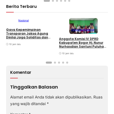
Berita Terbaru
Info Kampus
Nasional
Gaya Kepemimpinan
Komunitas
Nasional
Transparan Jaksa Agung
Dinilai Jaga Soliditas dan
Anggota Komisi IV DPRD
T
Fokus Jajaran Korps
Kabupaten Bogor Hj. Nunur
K
Adhyaksa
10 jam lalu
Nurhasdian Santuni Puluhan
B
Anak Yatim
K
10 jam lalu
I
Komentar
Tinggalkan Balasan
Alamat email Anda tidak akan dipublikasikan.
Ruas
yang wajib ditandai
*