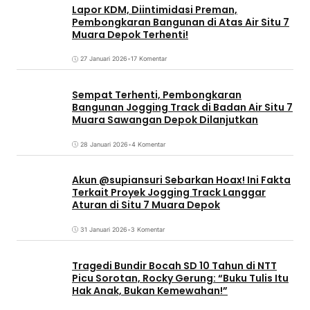
Lapor KDM, Diintimidasi Preman,
Pembongkaran Bangunan di Atas Air Situ 7
Muara Depok Terhenti!
27 Januari 2026
•
17 Komentar
Sempat Terhenti, Pembongkaran
Bangunan Jogging Track di Badan Air Situ 7
Muara Sawangan Depok Dilanjutkan
28 Januari 2026
•
4 Komentar
Akun @supiansuri Sebarkan Hoax! Ini Fakta
Terkait Proyek Jogging Track Langgar
Aturan di Situ 7 Muara Depok
31 Januari 2026
•
3 Komentar
Tragedi Bundir Bocah SD 10 Tahun di NTT
Picu Sorotan, Rocky Gerung: “Buku Tulis Itu
Hak Anak, Bukan Kemewahan!”