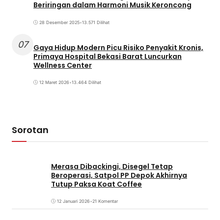
Beriringan dalam Harmoni Musik Keroncong
28 Desember 2025
•
13.571 Dilihat
07
Gaya Hidup Modern Picu Risiko Penyakit Kronis,
Primaya Hospital Bekasi Barat Luncurkan
Wellness Center
12 Maret 2026
•
13.464 Dilihat
Sorotan
Merasa Dibackingi, Disegel Tetap
Beroperasi, Satpol PP Depok Akhirnya
Tutup Paksa Koat Coffee
12 Januari 2026
•
21 Komentar