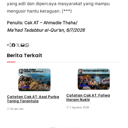
yang adil dan dipercaya masyarakat yang mampu
mengusir hantu keraguan. (***)
Penulis: Cak AT – Ahmadie Thaha/
Ma’had Tadabbur al-Qur’an, 6/7/2026
Facebook
Twitter
Mail
WhatsApp
Berita Terkait
Kolom
Kolom
I
Catatan Cak AT: Fatwa
Catatan Cak AT: Asal Purba
B
Haram Nuklir
Taring Tarantula
7 Agustus 2026
20 jam lalu