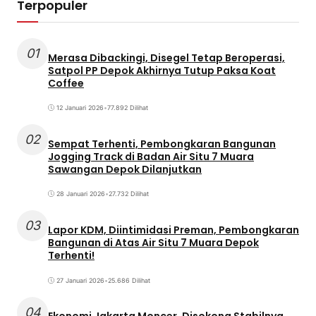
Terpopuler
01
Merasa Dibackingi, Disegel Tetap Beroperasi,
Satpol PP Depok Akhirnya Tutup Paksa Koat
Coffee
12 Januari 2026
•
77.892 Dilihat
02
Sempat Terhenti, Pembongkaran Bangunan
Jogging Track di Badan Air Situ 7 Muara
Sawangan Depok Dilanjutkan
28 Januari 2026
•
27.732 Dilihat
03
Lapor KDM, Diintimidasi Preman, Pembongkaran
Bangunan di Atas Air Situ 7 Muara Depok
Terhenti!
27 Januari 2026
•
25.686 Dilihat
04