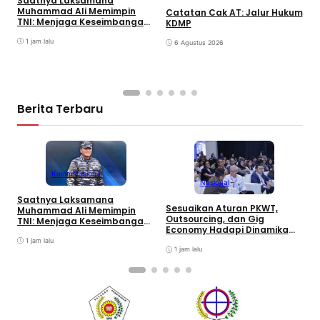
Saatnya Laksamana
Muhammad Ali Memimpin
Catatan Cak AT: Jalur Hukum
TNI: Menjaga Keseimbangan
KDMP
K
Politik dan Soliditas
S
Antarmatra
1 jam lalu
6 Agustus 2026
K
Berita Terbaru
Kolom
Nasional
Nasional
Saatnya Laksamana
P
Sesuaikan Aturan PKWT,
Muhammad Ali Memimpin
P
Outsourcing, dan Gig
TNI: Menjaga Keseimbangan
P
Economy Hadapi Dinamika
Politik dan Soliditas
R
Kerja
Antarmatra
1 jam lalu
1 jam lalu