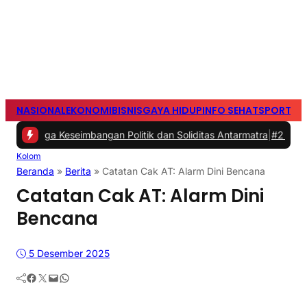
NASIONAL
EKONOMI
BISNIS
GAYA HIDUP
INFO SEHAT
SPORTS
S
eseimbangan Politik dan Soliditas Antarmatra
|
#2 -
Persib Tumbang
Kolom
Beranda
»
Berita
»
Catatan Cak AT: Alarm Dini Bencana
Catatan Cak AT: Alarm Dini
Bencana
5 Desember 2025
Facebook
Twitter
Mail
WhatsApp