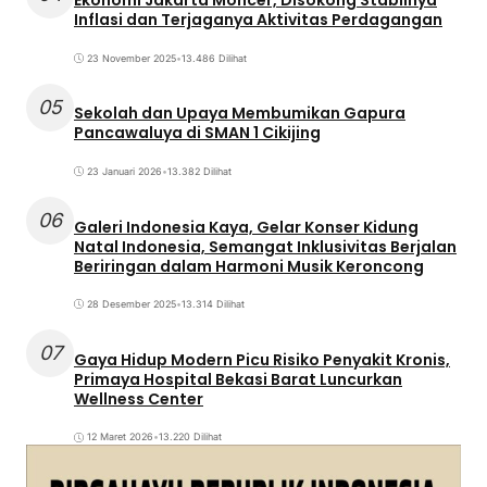
Ekonomi Jakarta Moncer, Disokong Stabilnya
Inflasi dan Terjaganya Aktivitas Perdagangan
23 November 2025
•
13.486 Dilihat
05
Sekolah dan Upaya Membumikan Gapura
Pancawaluya di SMAN 1 Cikijing
23 Januari 2026
•
13.382 Dilihat
06
Galeri Indonesia Kaya, Gelar Konser Kidung
Natal Indonesia, Semangat Inklusivitas Berjalan
Beriringan dalam Harmoni Musik Keroncong
28 Desember 2025
•
13.314 Dilihat
07
Gaya Hidup Modern Picu Risiko Penyakit Kronis,
Primaya Hospital Bekasi Barat Luncurkan
Wellness Center
12 Maret 2026
•
13.220 Dilihat