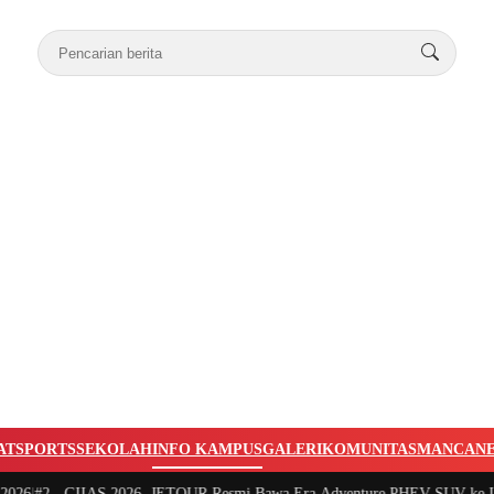
AT
SPORTS
SEKOLAH
INFO KAMPUS
GALERI
KOMUNITAS
MANCAN
#2 -
GIIAS 2026, JETOUR Resmi Bawa Era Adventure PHEV SUV ke Indone