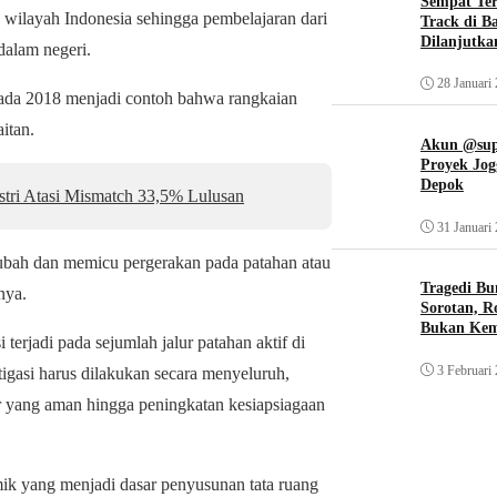
Sempat Te
h wilayah Indonesia sehingga pembelajaran dari
Track di B
Dilanjutka
dalam negeri.
28 Januari
a 2018 menjadi contoh bahwa rangkaian
aitan.
Akun @supi
Proyek Jog
Depok
stri Atasi Mismatch 33,5% Lulusan
31 Januari
rubah dan memicu pergerakan pada patahan atau
Tragedi Bu
nya.
Sorotan, R
Bukan Ke
terjadi pada sejumlah jalur patahan aktif di
3 Februari
tigasi harus dilakukan secara menyeluruh,
r yang aman hingga peningkatan kesiapsiagaan
smik yang menjadi dasar penyusunan tata ruang