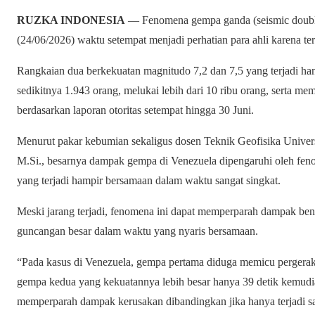
RUZKA INDONESIA
— Fenomena gempa ganda (seismic doubl
(24/06/2026) waktu setempat menjadi perhatian para ahli karena te
Rangkaian dua berkekuatan magnitudo 7,2 dan 7,5 yang terjadi h
sedikitnya 1.943 orang, melukai lebih dari 10 ribu orang, serta m
berdasarkan laporan otoritas setempat hingga 30 Juni.
Menurut pakar kebumian sekaligus dosen Teknik Geofisika Univers
M.Si., besarnya dampak gempa di Venezuela dipengaruhi oleh feno
yang terjadi hampir bersamaan dalam waktu sangat singkat.
Meski jarang terjadi, fenomena ini dapat memperparah dampak be
guncangan besar dalam waktu yang nyaris bersamaan.
“Pada kasus di Venezuela, gempa pertama diduga memicu pergerakan
gempa kedua yang kekuatannya lebih besar hanya 39 detik kemudi
memperparah dampak kerusakan dibandingkan jika hanya terjadi satu