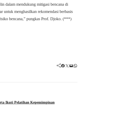
iplin dalam mendukung mitigasi bencana di
asar untuk menghasilkan rekomendasi berbasis
isiko bencana,” pungkas Prof. Djoko. (***)
Facebook
Twitter
Mail
WhatsApp
a Ikuti Pelatihan Kepemimpinan