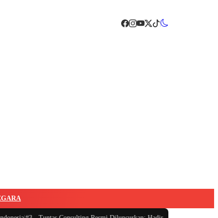
EGARA
sia
|
#3 -
Tuntas Consulting Resmi Diluncurkan: Hadir Menyelesaikan Sengketa