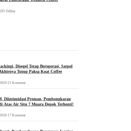
295 Dilihat
ckingi, Disegel Tetap Beroperasi, Satpol
khirnya Tutup Paksa Koat Coffee
 2026
•
21 Komentar
, Diintimidasi Preman, Pembongkaran
i Atas Air Situ 7 Muara Depok Terhenti!
 2026
•
17 Komentar