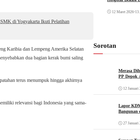
12 Maret 2026
•
13.
MK di Yogyakarta Ikuti Pelatihan
Sorotan
peng Karibia dan Lempeng Amerika Selatan
g menyebabkan dua bagian kerak bumi saling
Merasa Diba
PP Depok A
 patahan terus menumpuk hingga akhirnya
12 Januari
memiliki relevansi bagi Indonesia yang sama-
Lapor KDM
Bangunan d
27 Januari