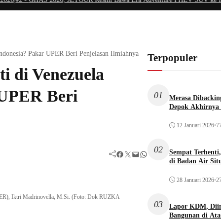
Indonesia? Pakar UPER Beri Penjelasan Ilmiahnya
Terpopuler
i di Venezuela
 UPER Beri
01
Merasa Dibacking
Depok Akhirnya 
12 Januari 2026
•
77
02
Sempat Terhenti
Facebook
Twitter
Mail
WhatsApp
di Badan Air Si
28 Januari 2026
•
27
PER), Iktri Madrinovella, M.Si. (Foto: Dok RUZKA
03
Lapor KDM, Dii
Bangunan di Atas