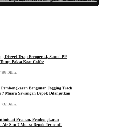
i, Disegel Tetap Beroperasi, Satpol PP
Tutup Paksa Koat Coffee
.893 Dilihat
, Pembongkaran Bangunan Jogging Track
tu 7 Muara Sawangan Depok Dilanjutkan
.732 Dilihat
ntimidasi Preman, Pembongkaran
 Air Situ 7 Muara Depok Terhenti!