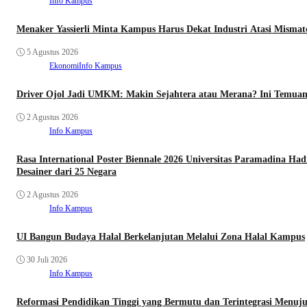
Info Kampus
Menaker Yassierli Minta Kampus Harus Dekat Industri Atasi Misma
5 Agustus 2026
Ekonomi
Info Kampus
Driver Ojol Jadi UMKM: Makin Sejahtera atau Merana? Ini Temuan
2 Agustus 2026
Info Kampus
Rasa International Poster Biennale 2026 Universitas Paramadina Ha
Desainer dari 25 Negara
2 Agustus 2026
Info Kampus
UI Bangun Budaya Halal Berkelanjutan Melalui Zona Halal Kampus
30 Juli 2026
Info Kampus
Reformasi Pendidikan Tinggi yang Bermutu dan Terintegrasi Menuju