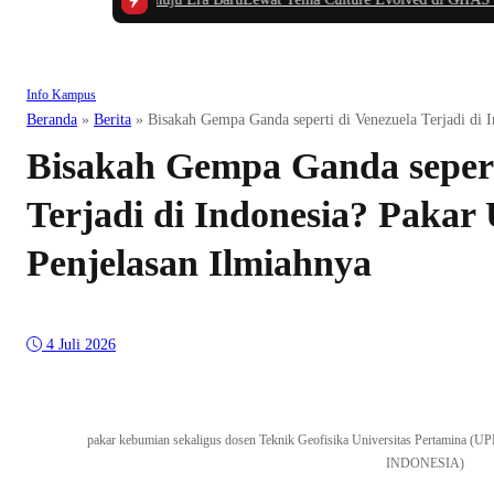
Info Kampus
Beranda
»
Berita
»
Bisakah Gempa Ganda seperti di Venezuela Terjadi di 
Bisakah Gempa Ganda sepert
Terjadi di Indonesia? Pakar
Penjelasan Ilmiahnya
4 Juli 2026
pakar kebumian sekaligus dosen Teknik Geofisika Universitas Pertamina (U
INDONESIA)