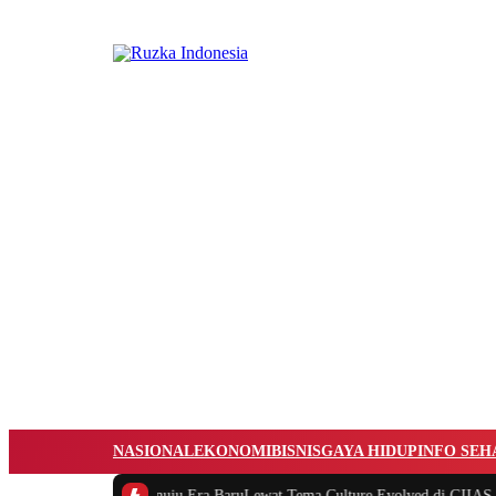
NASIONAL
EKONOMI
BISNIS
GAYA HIDUP
INFO SEH
n Transformasi Menuju Era BaruLewat Tema Culture Evolved di GIIAS 2026
|