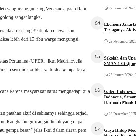
27 Januari 2026
•
25
et) yang mengguncang Venezuela pada Rabu
rgolong sangat langka.
04
Ekonomi Jakarta 
Terjaganya Akti
anya dalam selang 39 detik menewaskan
emaksa lebih dari 15 ribu warga mengungsi
23 November 202
05
Sekolah dan Up
itas Pertamina (UPER), Iktri Madrinovella,
SMAN 1 Cikijin
mena seismic doublet, yaitu dua gempa besar
23 Januari 2026
•
13
06
ncana karena masyarakat harus menghadapi dua
Galeri Indonesia
Indonesia, Seman
Harmoni Musik 
 patahan aktif di sekitarnya sehingga terjadi
28 Desember 2025
an. Rangkaian guncangan inilah yang dapat
07
 gempa besar,” jelas Iktri dalam siaran pers
Gaya Hidup Mode
Hospital Bekasi 