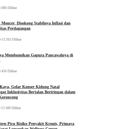
.686 Dilihat
Moncer, Disokong Stabilnya Inflasi dan
vitas Perdagangan
5
•
13.563 Dilihat
aya Membumikan Gapura Pancawaluya di
g
.456 Dilihat
 Kaya, Gelar Konser Kidung Natal
gat Inklusivitas Berjalan Beriringan dalam
Keroncong
•
13.389 Dilihat
rn Picu Risiko Penyakit Kronis, Primaya
Barat Luncurkan Wellness Center