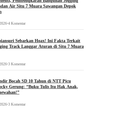
rhenti, Pembongkaran Bangunan Jogging
adan Air Situ 7 Muara Sawangan Depok
n
 2026
•
4 Komentar
ansuri Sebarkan Hoax! Ini Fakta Terkait
ging Track Langgar Aturan di Situ 7 Muara
 2026
•
3 Komentar
ndir Bocah SD 10 Tahun di NTT Picu
ocky Gerung: “Buku Tulis Itu Hak Anak,
mewahan!”
 2026
•
3 Komentar