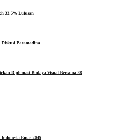
tch 33,5% Lulusan
 Diskusi Paramadina
dirkan Diplomasi Budaya Visual Bersama 88
 Indonesia Emas 2045