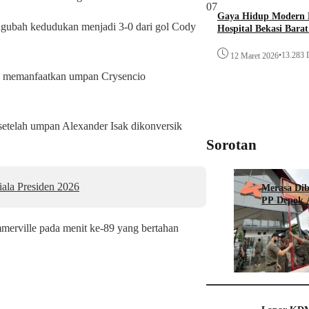
07
Gaya Hidup Modern P
ngubah kedudukan menjadi 3-0 dari gol Cody
Hospital Bekasi Bara
•
13.283 D
12 Maret 2026
ah memanfaatkan umpan Crysencio
setelah umpan Alexander Isak dikonversik
Sorotan
iala Presiden 2026
Merasa Diba
PP Depok A
merville pada menit ke-89 yang bertahan
12 Januar