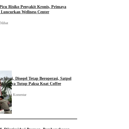
icu Risiko Penyakit Kronis, Primaya
t Luncurkan Wellness Center
ilihat
ckingi, Disegel Tetap Beroperasi, Satpol
khirnya Tutup Paksa Koat Coffee
•
21 Komentar
i 2026