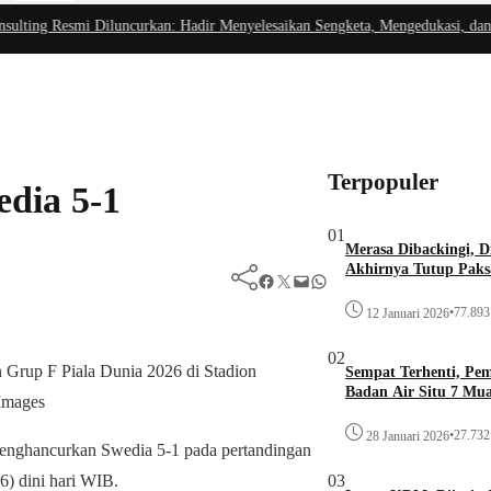
Resmi Diluncurkan: Hadir Menyelesaikan Sengketa, Mengedukasi, dan Mendoro
Terpopuler
dia 5-1
01
Merasa Dibackingi, D
Akhirnya Tutup Paks
Facebook
Twitter
Mail
WhatsApp
•
77.893 
12 Januari 2026
02
 Grup F Piala Dunia 2026 di Stadion
Sempat Terhenti, Pe
Badan Air Situ 7 Mu
Images
•
27.732 
28 Januari 2026
 menghancurkan Swedia 5-1 pada pertandingan
) dini hari WIB.
03