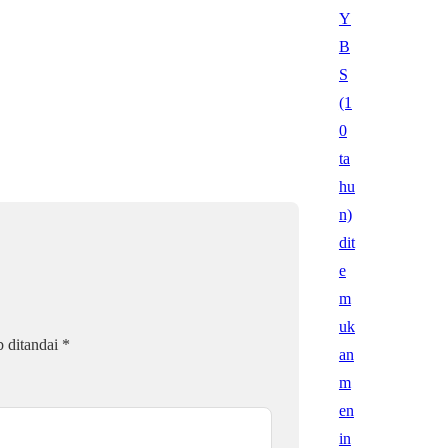
b ditandai
*