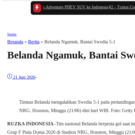
esmi Bawa Era Adventure PHEV SUV ke Indonesia
|
#2 -
Tuntas Consulting 
Sports
Beranda
»
Berita
»
Belanda Ngamuk, Bantai Swedia 5-1
Belanda Ngamuk, Bantai Swe
21 Juni 2026
•
Timnas Belanda mengalahkan Swedia 5-1 pada pertandingan
NRG, Houston, Minggu (21/06) dini hari WIB. Foto: Getty 
RUZKA INDONESIA
–Tim nasional Belanda berpesta gol saat
Grup F Piala Dunia 2026 di Stadion NRG, Houston, Minggu (21/06