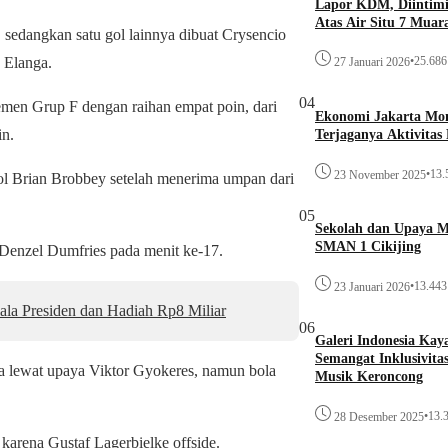
Lapor KDM, Diintim
Atas Air Situ 7 Muar
edangkan satu gol lainnya dibuat Crysencio
 Elanga.
•
25.686 
27 Januari 2026
04
men Grup F dengan raihan empat poin, dari
Ekonomi Jakarta Monc
in.
Terjaganya Aktivitas
•
13.
23 November 2025
 gol Brian Brobbey setelah menerima umpan dari
05
Sekolah dan Upaya 
SMAN 1 Cikijing
Denzel Dumfries pada menit ke-17.
•
13.443 
23 Januari 2026
ala Presiden dan Hadiah Rp8 Miliar
06
Galeri Indonesia Kay
Semangat Inklusivita
ya lewat upaya Viktor Gyokeres, namun bola
Musik Keroncong
•
13.3
28 Desember 2025
karena Gustaf Lagerbielke offside.