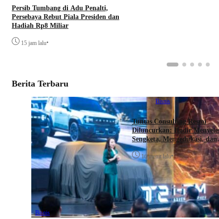
Persib Tumbang di Adu Penalti,
Persebaya Rebut Piala Presiden dan
Hadiah Rp8 Miliar
•
15 jam lalu
Berita Terbaru
Bisnis
Tuntas Consulting Resmi
Diluncurkan: Hadir Menyele
Sengketa, Mengedukasi, dan
Mendorong Bisnis Naik Kela
•
16 menit lalu
Bisnis