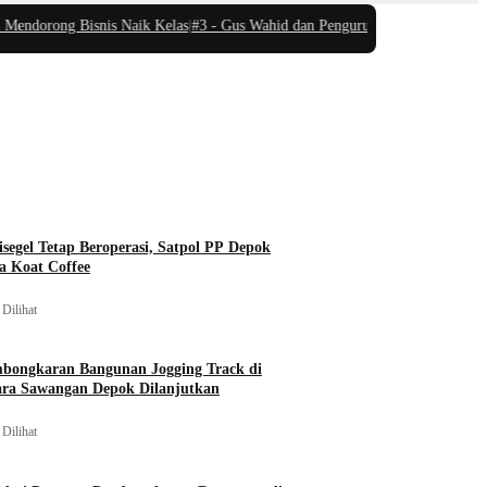
ng Bisnis Naik Kelas
|
#3 -
Gus Wahid dan Pengurus Yayasan Masjid Pantai Nus
isegel Tetap Beroperasi, Satpol PP Depok
a Koat Coffee
Dilihat
mbongkaran Bangunan Jogging Track di
ara Sawangan Depok Dilanjutkan
Dilihat