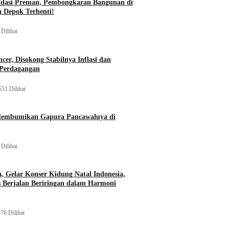
idasi Preman, Pembongkaran Bangunan di
a Depok Terhenti!
Dilihat
er, Disokong Stabilnya Inflasi dan
 Perdagangan
551 Dilihat
Membumikan Gapura Pancawaluya di
Dilihat
a, Gelar Konser Kidung Natal Indonesia,
s Berjalan Beriringan dalam Harmoni
76 Dilihat