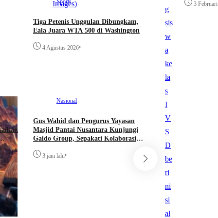
Sports
3 Februar
Tiga Petenis Unggulan Dibungkam,
Eala Juara WTA 500 di Washington
•
4 Agustus 2026
Nasional
Info Sehat
Gus Wahid dan Pengurus Yayasan
MILKU Ajak 4.000 Si
saikan
Masjid Pantai Nusantara Kunjungi
Kenali Minat, Bakat, 
Gaido Group, Sepakati Kolaborasi
•
s
Pengembangan Ekonomi Syariah
4 jam lalu
•
3 jam lalu