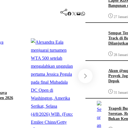
Lapor KDM
Bangunan d
Facebook
Twitter
Mail
WhatsApp
27 Januar
Sempat Te
Track di B
Dilanjutka
28 Januar
Akun @supi
Sports
Proyek Jog
Depok
Piala AFF 2026: Timn
Dibantai Vietnam 0-3
baya
31 Januar
Semifinal Menipis
den 2026
•
3 Agustus 2026
Tragedi Bu
Sorotan, R
Bukan Ke