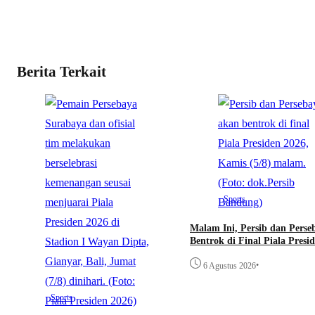
Berita Terkait
Sports
Malam Ini, Persib dan Perse
Bentrok di Final Piala Presi
•
6 Agustus 2026
Sports