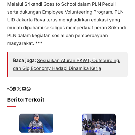
Melalui Srikandi Goes to School dalam PLN Peduli
serta dukungan Employee Volunteering Program, PLN
UID Jakarta Raya terus menghadirkan edukasi yang
mudah dipahami sekaligus memperkuat peran Srikandi
PLN dalam kegiatan sosial dan pemberdayaan
masyarakat. ***
Baca juga:
Sesuaikan Aturan PKWT, Outsourcing,
dan Gig Economy Hadapi Dinamika Kerja
Facebook
Twitter
Mail
WhatsApp
Berita Terkait
Kolom
Nasional
Nasional