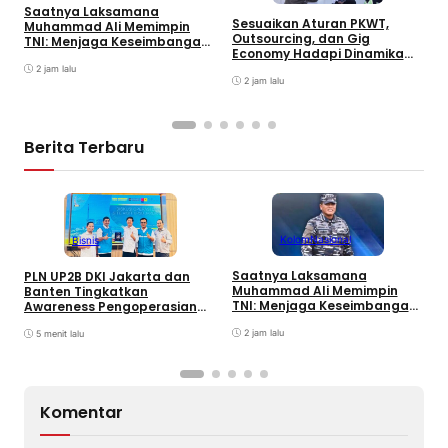
Saatnya Laksamana
P
Sesuaikan Aturan PKWT,
Muhammad Ali Memimpin
M
Outsourcing, dan Gig
TNI: Menjaga Keseimbangan
H
Economy Hadapi Dinamika
Politik dan Soliditas
Kerja
Antarmatra
2 jam lalu
2 jam lalu
Berita Terbaru
Kolom
Nasional
Bisnis
Saatnya Laksamana
PLN UP2B DKI Jakarta dan
S
Muhammad Ali Memimpin
Banten Tingkatkan
O
TNI: Menjaga Keseimbangan
Awareness Pengoperasian
E
Politik dan Soliditas
PLTU Labuan untuk Perkuat
K
Antarmatra
2 jam lalu
Keandalan Pasokan Listrik
5 menit lalu
Komentar