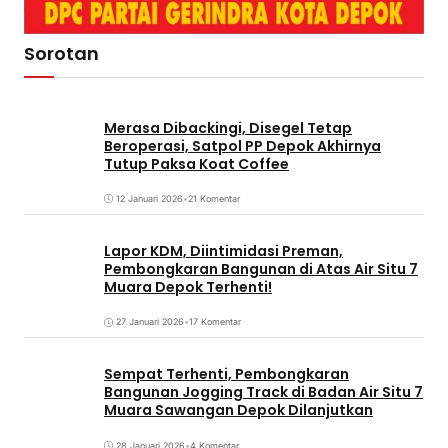
Sorotan
Merasa Dibackingi, Disegel Tetap
Beroperasi, Satpol PP Depok Akhirnya
Tutup Paksa Koat Coffee
12 Januari 2026
•
21 Komentar
Lapor KDM, Diintimidasi Preman,
Pembongkaran Bangunan di Atas Air Situ 7
Muara Depok Terhenti!
27 Januari 2026
•
17 Komentar
Sempat Terhenti, Pembongkaran
Bangunan Jogging Track di Badan Air Situ 7
Muara Sawangan Depok Dilanjutkan
28 Januari 2026
•
4 Komentar