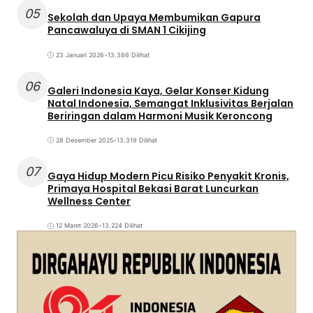
05
Sekolah dan Upaya Membumikan Gapura
Pancawaluya di SMAN 1 Cikijing
23 Januari 2026
•
13.386 Dilihat
06
Galeri Indonesia Kaya, Gelar Konser Kidung
Natal Indonesia, Semangat Inklusivitas Berjalan
Beriringan dalam Harmoni Musik Keroncong
28 Desember 2025
•
13.319 Dilihat
07
Gaya Hidup Modern Picu Risiko Penyakit Kronis,
Primaya Hospital Bekasi Barat Luncurkan
Wellness Center
12 Maret 2026
•
13.224 Dilihat