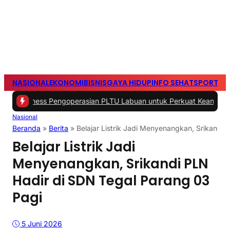
NASIONAL
EKONOMI
BISNIS
GAYA HIDUP
INFO SEHAT
SPORTS
S
ss Pengoperasian PLTU Labuan untuk Perkuat Keandalan Pasokan Li
Nasional
Beranda
»
Berita
»
Belajar Listrik Jadi Menyenangkan, Srikandi
Belajar Listrik Jadi
Menyenangkan, Srikandi PLN
Hadir di SDN Tegal Parang 03
Pagi
5 Juni 2026