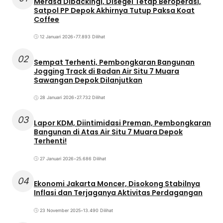
Merasa Dibackingi, Disegel Tetap Beroperasi,
Satpol PP Depok Akhirnya Tutup Paksa Koat
Coffee
12 Januari 2026
•
77.893 Dilihat
02
Sempat Terhenti, Pembongkaran Bangunan
Jogging Track di Badan Air Situ 7 Muara
Sawangan Depok Dilanjutkan
28 Januari 2026
•
27.732 Dilihat
03
Lapor KDM, Diintimidasi Preman, Pembongkaran
Bangunan di Atas Air Situ 7 Muara Depok
Terhenti!
27 Januari 2026
•
25.686 Dilihat
04
Ekonomi Jakarta Moncer, Disokong Stabilnya
Inflasi dan Terjaganya Aktivitas Perdagangan
23 November 2025
•
13.490 Dilihat