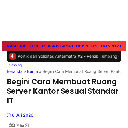
NASIONAL
EKONOMI
BISNIS
GAYA HIDUP
INFO SEHAT
SPORTS
S
 dan Soliditas Antarmatra
|
#2 -
Persib Tumbang di Adu Penalti, Per
Teknologi
Beranda
»
Berita
»
Begini Cara Membuat Ruang Server Kantor Se
Begini Cara Membuat Ruang
Server Kantor Sesuai Standar
IT
8 Juli 2026
Facebook
Twitter
Mail
WhatsApp