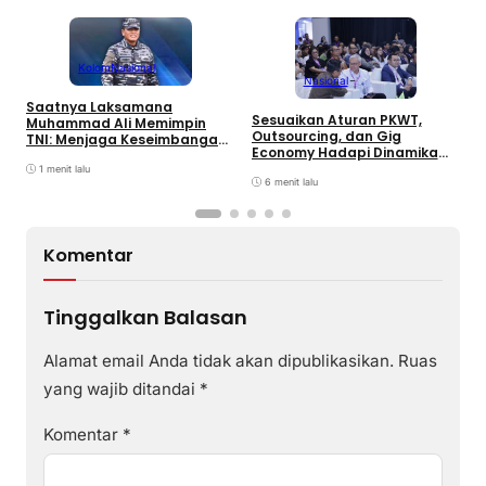
Kolom
Nasional
Nasional
Saatnya Laksamana
P
Sesuaikan Aturan PKWT,
Muhammad Ali Memimpin
P
Outsourcing, dan Gig
TNI: Menjaga Keseimbangan
P
Economy Hadapi Dinamika
Politik dan Soliditas
R
Kerja
Antarmatra
1 menit lalu
6 menit lalu
Komentar
Tinggalkan Balasan
Alamat email Anda tidak akan dipublikasikan.
Ruas
yang wajib ditandai
*
Komentar
*