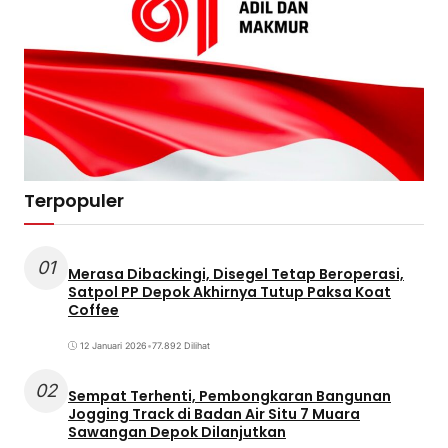
Terpopuler
01
Merasa Dibackingi, Disegel Tetap Beroperasi,
Satpol PP Depok Akhirnya Tutup Paksa Koat
Coffee
12 Januari 2026
•
77.892 Dilihat
02
Sempat Terhenti, Pembongkaran Bangunan
Jogging Track di Badan Air Situ 7 Muara
Sawangan Depok Dilanjutkan