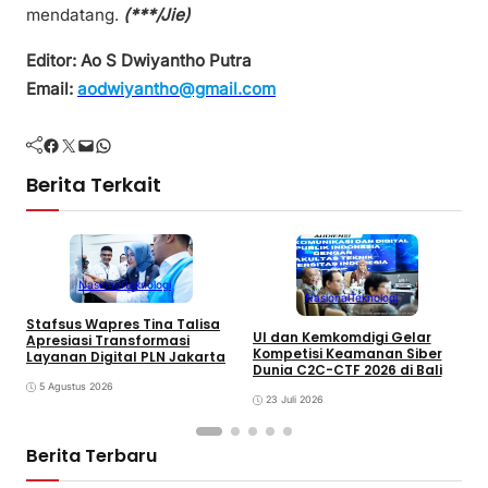
mendatang.
(***/Jie)
Editor: Ao S Dwiyantho Putra
Email:
aodwiyantho@gmail.com
Facebook
Twitter
Mail
WhatsApp
Berita Terkait
Nasional
Teknologi
Nasional
Teknologi
Stafsus Wapres Tina Talisa
UI dan Kemkomdigi Gelar
B
Apresiasi Transformasi
Kompetisi Keamanan Siber
F
Layanan Digital PLN Jakarta
Dunia C2C-CTF 2026 di Bali
2
5 Agustus 2026
23 Juli 2026
Berita Terbaru