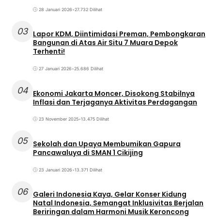
28 Januari 2026
•
27.732 Dilihat
03
Lapor KDM, Diintimidasi Preman, Pembongkaran
Bangunan di Atas Air Situ 7 Muara Depok
Terhenti!
27 Januari 2026
•
25.686 Dilihat
04
Ekonomi Jakarta Moncer, Disokong Stabilnya
Inflasi dan Terjaganya Aktivitas Perdagangan
23 November 2025
•
13.475 Dilihat
05
Sekolah dan Upaya Membumikan Gapura
Pancawaluya di SMAN 1 Cikijing
23 Januari 2026
•
13.371 Dilihat
06
Galeri Indonesia Kaya, Gelar Konser Kidung
Natal Indonesia, Semangat Inklusivitas Berjalan
Beriringan dalam Harmoni Musik Keroncong