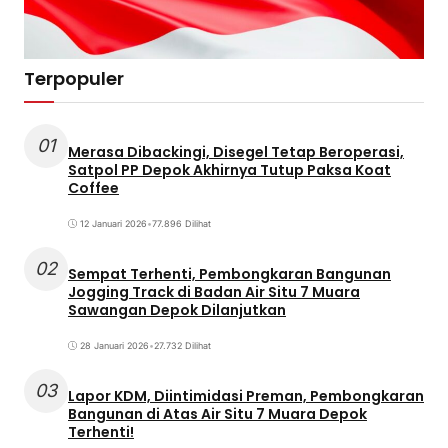
Terpopuler
01
Merasa Dibackingi, Disegel Tetap Beroperasi,
Satpol PP Depok Akhirnya Tutup Paksa Koat
Coffee
12 Januari 2026
•
77.896 Dilihat
02
Sempat Terhenti, Pembongkaran Bangunan
Jogging Track di Badan Air Situ 7 Muara
Sawangan Depok Dilanjutkan
28 Januari 2026
•
27.732 Dilihat
03
Lapor KDM, Diintimidasi Preman, Pembongkaran
Bangunan di Atas Air Situ 7 Muara Depok
Terhenti!