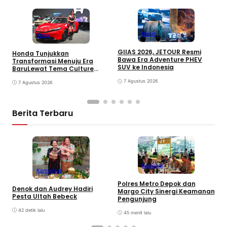
Bisnis
Bisnis
GIIAS 2026, JETOUR Resmi
Honda Tunjukkan
T
Bawa Era Adventure PHEV
Transformasi Menuju Era
D
SUV ke Indonesia
BaruLewat Tema Culture
M
Evolved di GIIAS 2026
M
7 Agustus 2026
7 Agustus 2026
M
Berita Terbaru
Nasional
Komunitas
Polres Metro Depok dan
C
Denok dan Audrey Hadiri
Margo City Sinergi Keamanan
L
Pesta Ultah Bebeck
Pengunjung
42 detik lalu
45 menit lalu