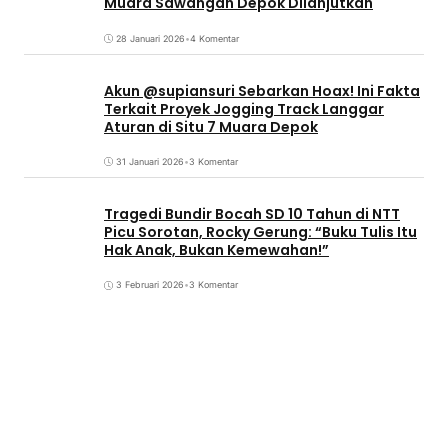
Muara Sawangan Depok Dilanjutkan
28 Januari 2026
•
4 Komentar
Akun @supiansuri Sebarkan Hoax! Ini Fakta
Terkait Proyek Jogging Track Langgar
Aturan di Situ 7 Muara Depok
31 Januari 2026
•
3 Komentar
Tragedi Bundir Bocah SD 10 Tahun di NTT
Picu Sorotan, Rocky Gerung: “Buku Tulis Itu
Hak Anak, Bukan Kemewahan!”
3 Februari 2026
•
3 Komentar