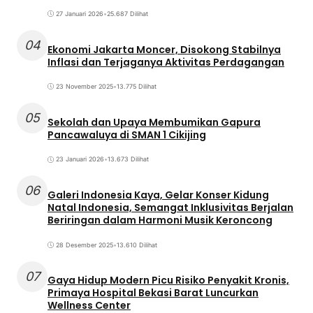
27 Januari 2026
•
25.687 Dilihat
04
Ekonomi Jakarta Moncer, Disokong Stabilnya
Inflasi dan Terjaganya Aktivitas Perdagangan
23 November 2025
•
13.775 Dilihat
05
Sekolah dan Upaya Membumikan Gapura
Pancawaluya di SMAN 1 Cikijing
23 Januari 2026
•
13.673 Dilihat
06
Galeri Indonesia Kaya, Gelar Konser Kidung
Natal Indonesia, Semangat Inklusivitas Berjalan
Beriringan dalam Harmoni Musik Keroncong
28 Desember 2025
•
13.610 Dilihat
07
Gaya Hidup Modern Picu Risiko Penyakit Kronis,
Primaya Hospital Bekasi Barat Luncurkan
Wellness Center