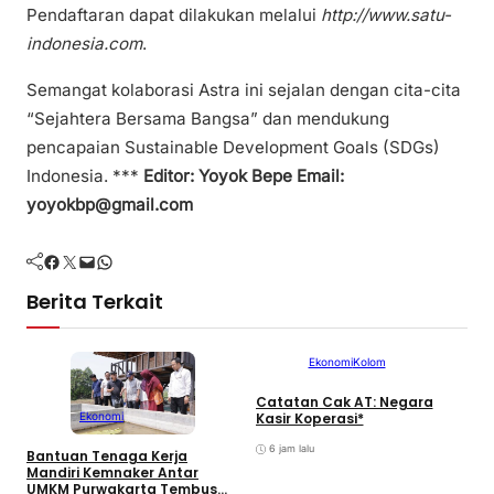
Pendaftaran dapat dilakukan melalui
http://www.satu-
indonesia.com
.
Semangat kolaborasi Astra ini sejalan dengan cita-cita
“Sejahtera Bersama Bangsa” dan mendukung
pencapaian Sustainable Development Goals (SDGs)
Indonesia. ***
Editor: Yoyok Bepe Email:
yoyokbp@gmail.com
Facebook
Twitter
Mail
WhatsApp
Berita Terkait
Ekonomi
Kolom
Catatan Cak AT: Negara
P
Ekonomi
Kasir Koperasi*
D
6 jam lalu
Bantuan Tenaga Kerja
Mandiri Kemnaker Antar
UMKM Purwakarta Tembus