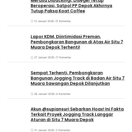
Merasa Dibackingi, Disegel Tetap
Beroperasi, Satpol PP Depok Akhirnya
Tutup Paksa Koat Coffee
12 Januari 2026
•
21 Komentar
Lapor KDM, Diintimidasi Preman,
Pembongkaran Bangunan di Atas Air Situ 7
Muara Depok Terhenti!
27 Januari 2026
•
17 Komentar
Sempat Terhenti, Pembongkaran
Bangunan Jogging Track di Badan Air Situ 7
Muara Sawangan Depok Dilanjutkan
28 Januari 2026
•
4 Komentar
Akun @supiansuri Sebarkan Hoax! Ini Fakta
Terkait Proyek Jogging Track Langgar
Aturan di Situ 7 Muara Depok
31 Januari 2026
•
3 Komentar