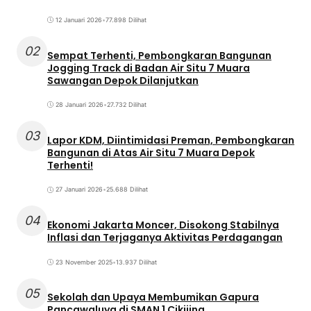
12 Januari 2026
•
77.898 Dilihat
02
Sempat Terhenti, Pembongkaran Bangunan
Jogging Track di Badan Air Situ 7 Muara
Sawangan Depok Dilanjutkan
28 Januari 2026
•
27.732 Dilihat
03
Lapor KDM, Diintimidasi Preman, Pembongkaran
Bangunan di Atas Air Situ 7 Muara Depok
Terhenti!
27 Januari 2026
•
25.688 Dilihat
04
Ekonomi Jakarta Moncer, Disokong Stabilnya
Inflasi dan Terjaganya Aktivitas Perdagangan
23 November 2025
•
13.937 Dilihat
05
Sekolah dan Upaya Membumikan Gapura
Pancawaluya di SMAN 1 Cikijing