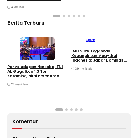
Jabodetabek
4 jam lalu
Berita Terbaru
Sports
IMC 2026 Tegaskan
B
Kebangkitan Muaythai
S
Nasional
Indonesia: Jabar Dominasi
P
Perolehan Medali,
B
Penyeludupan Narkoba, TNI
39 menit lalu
AL Gagalkan 1,3 Ton
Ketamine, Nilai Peredaran
Capai Rp4,55 Triliun
24 menit lalu
Komentar