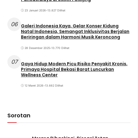
23 Januari 2026
•
13.827 Dilihat
06
Galeri Indonesia Kaya, Gelar Konser Kidung
Natal Indonesia, Semangat Inklusivitas Berjalan
Beriringan dalam Harmoni Musik Keroncong
28 Desember 2025
•
13.770 Dilihat
07
Gaya Hidup Modern Picu Risiko Penyakit Kronis,
Primaya Hospital Bekasi Barat Luncurkan
Wellness Center
12 Maret 2026
•
13.662 Dilihat
Sorotan