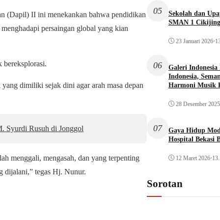
05
Sekolah dan Up
han (Dapil) II ini menekankan bahwa pendidikan
SMAN 1 Cikijin
k menghadapi persaingan global yang kian
23 Januari 2026
•
13
bereksplorasi.
06
Galeri Indonesia
Indonesia, Seman
 yang dimiliki sejak dini agar arah masa depan
Harmoni Musik 
28 Desember 2025
07
 Syurdi Rusuh di Jonggol
Gaya Hidup Mode
Hospital Bekasi 
alah menggali, mengasah, dan yang terpenting
12 Maret 2026
•
13.
 dijalani,” tegas Hj. Nunur.
Sorotan