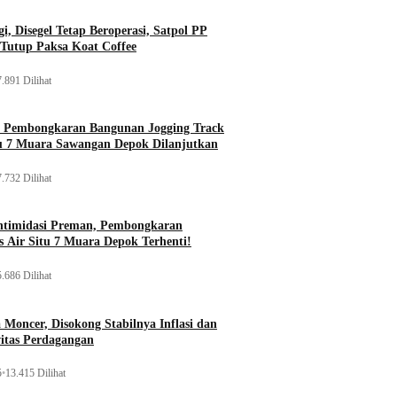
i, Disegel Tetap Beroperasi, Satpol PP
Tutup Paksa Koat Coffee
.891 Dilihat
, Pembongkaran Bangunan Jogging Track
tu 7 Muara Sawangan Depok Dilanjutkan
.732 Dilihat
ntimidasi Preman, Pembongkaran
 Air Situ 7 Muara Depok Terhenti!
.686 Dilihat
Moncer, Disokong Stabilnya Inflasi dan
vitas Perdagangan
5
•
13.415 Dilihat