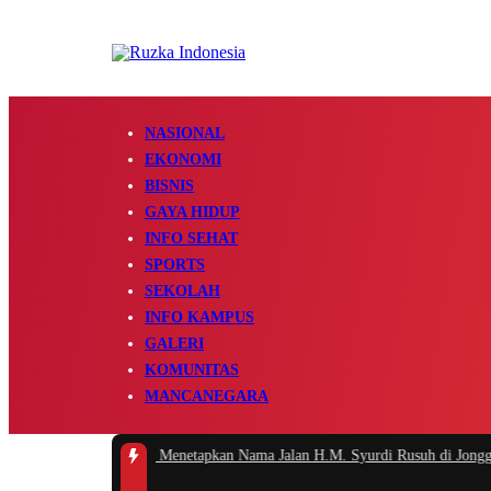
NASIONAL
EKONOMI
BISNIS
GAYA HIDUP
INFO SEHAT
SPORTS
SEKOLAH
INFO KAMPUS
GALERI
KOMUNITAS
MANCANEGARA
emkab Bogor Resmi Menetapkan Nama Jalan H.M. Syurdi Rusuh di Jonggol
|
#