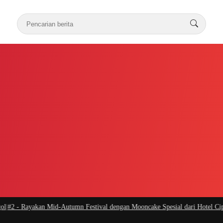
2 -
Rayakan Mid-Autumn Festival dengan Mooncake Spesial dari Hotel Ciputra 