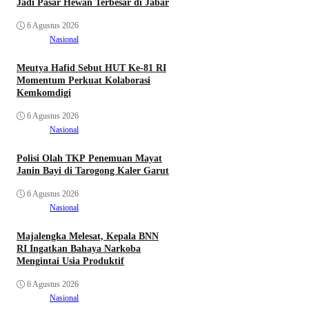
Jadi Pasar Hewan Terbesar di Jabar
6 Agustus 2026
Nasional
Meutya Hafid Sebut HUT Ke-81 RI
Momentum Perkuat Kolaborasi
Kemkomdigi
6 Agustus 2026
Nasional
Polisi Olah TKP Penemuan Mayat
Janin Bayi di Tarogong Kaler Garut
6 Agustus 2026
Nasional
Majalengka Melesat, Kepala BNN
RI Ingatkan Bahaya Narkoba
Mengintai Usia Produktif
6 Agustus 2026
Nasional