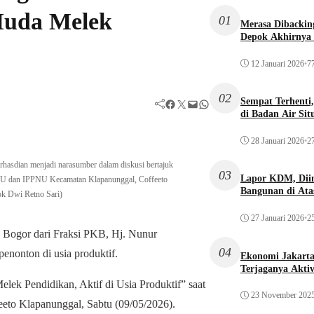
Muda Melek
01
Merasa Dibacking
Depok Akhirnya 
12 Januari 2026
•
77
02
Sempat Terhenti
Facebook
Twitter
Mail
WhatsApp
di Badan Air Si
28 Januari 2026
•
27
asdian menjadi narasumber dalam diskusi bertajuk
03
Lapor KDM, Dii
 PNU dan IPPNU Kecamatan Klapanunggal, Coffeeto
Bangunan di Atas
ok Dwi Retno Sari)
27 Januari 2026
•
25
ogor dari Fraksi PKB, Hj. Nunur
04
enonton di usia produktif.
Ekonomi Jakarta 
Terjaganya Akti
elek Pendidikan, Aktif di Usia Produktif” saat
23 November 202
to Klapanunggal, Sabtu (09/05/2026).