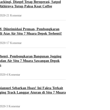
ckingi, Disegel Tetap Beroperasi, Satpol
khirnya Tutup Paksa Koat Coffee
 2026
•
21 Komentar
, Diintimidasi Preman, Pembongkaran
i Atas Air Situ 7 Muara Depok Terhenti!
 2026
•
17 Komentar
rhenti, Pembongkaran Bangunan Jogging
adan Air Situ 7 Muara Sawangan Depok
n
 2026
•
4 Komentar
ansuri Sebarkan Hoax! Ini Fakta Terkait
ging Track Langgar Aturan di Situ 7 Muara
 2026
•
3 Komentar