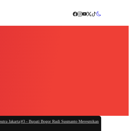
Jakarta
|
#3 -
Bupati Bogor Rudi Susmanto Meresmikan Pasar Hewan Jonggol, Ja