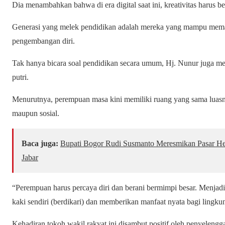
Dia menambahkan bahwa di era digital saat ini, kreativitas harus b
Generasi yang melek pendidikan adalah mereka yang mampu meman
pengembangan diri.
Tak hanya bicara soal pendidikan secara umum, Hj. Nunur juga me
putri.
Menurutnya, perempuan masa kini memiliki ruang yang sama luasn
maupun sosial.
Baca juga:
Bupati Bogor Rudi Susmanto Meresmikan Pasar Hew
Jabar
“Perempuan harus percaya diri dan berani bermimpi besar. Menjadi 
kaki sendiri (berdikari) dan memberikan manfaat nyata bagi lingku
Kehadiran tokoh wakil rakyat ini disambut positif oleh penyelengga