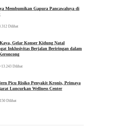
aya Membumikan Gapura Pancawaluya di
g
.312 Dilihat
 Kaya, Gelar Konser Kidung Natal
gat Inklusivitas Berjalan Beriringan dalam
Keroncong
•
13.243 Dilihat
rn Picu Risiko Penyakit Kronis, Primaya
Barat Luncurkan Wellness Center
150 Dilihat