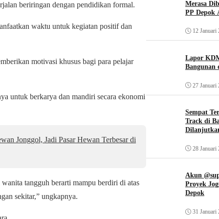
Merasa Diba
erjalan beriringan dengan pendidikan formal.
PP Depok A
faatkan waktu untuk kegiatan positif dan
12 Januari
Lapor KDM
mberikan motivasi khusus bagi para pelajar
Bangunan d
27 Januari
ya untuk berkarya dan mandiri secara ekonomi
Sempat Te
Track di B
Dilanjutka
an Jonggol, Jadi Pasar Hewan Terbesar di
28 Januari
Akun @supi
wanita tangguh berarti mampu berdiri di atas
Proyek Jog
Depok
ngan sekitar,” ungkapnya.
31 Januari
ra.