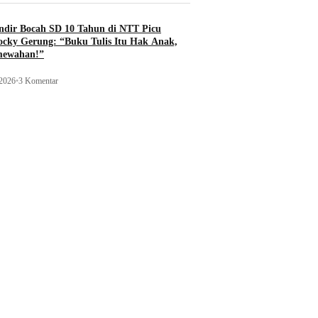
ndir Bocah SD 10 Tahun di NTT Picu
ocky Gerung: “Buku Tulis Itu Hak Anak,
mewahan!”
 2026
•
3 Komentar