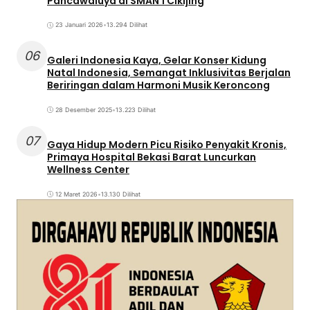
Pancawaluya di SMAN 1 Cikijing
23 Januari 2026
•
13.294 Dilihat
06
Galeri Indonesia Kaya, Gelar Konser Kidung
Natal Indonesia, Semangat Inklusivitas Berjalan
Beriringan dalam Harmoni Musik Keroncong
28 Desember 2025
•
13.223 Dilihat
07
Gaya Hidup Modern Picu Risiko Penyakit Kronis,
Primaya Hospital Bekasi Barat Luncurkan
Wellness Center
12 Maret 2026
•
13.130 Dilihat