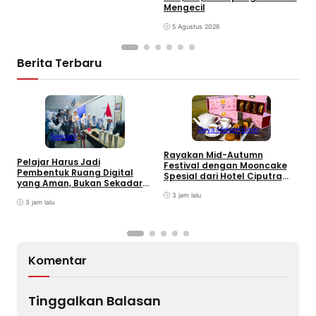
Mengecil
5 Agustus 2026
Berita Terbaru
Gaya Hidup
Kuliner
Sekolah
Rayakan Mid-Autumn
Pelajar Harus Jadi
Festival dengan Mooncake
Pembentuk Ruang Digital
B
Spesial dari Hotel Ciputra
yang Aman, Bukan Sekadar
M
Jakarta
Pengguna
J
3 jam lalu
3 jam lalu
T
Komentar
Tinggalkan Balasan