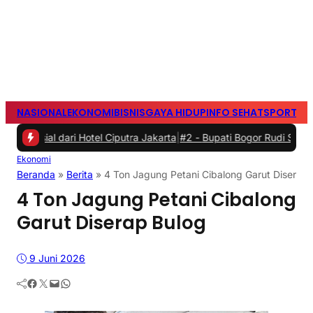
NASIONAL
EKONOMI
BISNIS
GAYA HIDUP
INFO SEHAT
SPORTS
S
dari Hotel Ciputra Jakarta
|
#2 -
Bupati Bogor Rudi Susmanto Meres
Ekonomi
Beranda
»
Berita
»
4 Ton Jagung Petani Cibalong Garut Diserap 
4 Ton Jagung Petani Cibalong
Garut Diserap Bulog
9 Juni 2026
Facebook
Twitter
Mail
WhatsApp