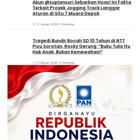
Akun @supiansuri Sebarkan Hoax! Ini Fakta
Terkait Proyek Jogging Track Langgar
Aturan di Situ 7 Muara Depok
31 Januari 2026
•
3 Komentar
Tragedi Bundir Bocah SD 10 Tahun di NTT
Picu Sorotan, Rocky Gerung: “Buku Tulis Itu
Hak Anak, Bukan Kemewahan!”
3 Februari 2026
•
3 Komentar