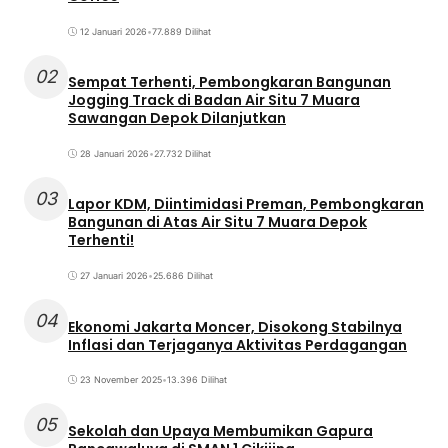
12 Januari 2026
•
77.889 Dilihat
02
Sempat Terhenti, Pembongkaran Bangunan
Jogging Track di Badan Air Situ 7 Muara
Sawangan Depok Dilanjutkan
28 Januari 2026
•
27.732 Dilihat
03
Lapor KDM, Diintimidasi Preman, Pembongkaran
Bangunan di Atas Air Situ 7 Muara Depok
Terhenti!
27 Januari 2026
•
25.686 Dilihat
04
Ekonomi Jakarta Moncer, Disokong Stabilnya
Inflasi dan Terjaganya Aktivitas Perdagangan
23 November 2025
•
13.396 Dilihat
05
Sekolah dan Upaya Membumikan Gapura