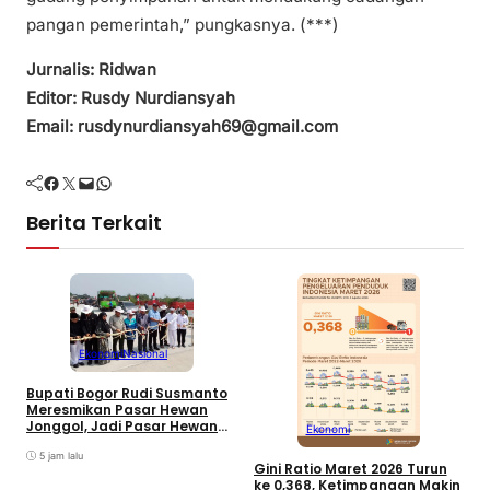
pangan pemerintah,” pungkasnya. (***)
Jurnalis: Ridwan
Editor: Rusdy Nurdiansyah
Email: rusdynurdiansyah69@gmail.com
Facebook
Twitter
Mail
WhatsApp
Berita Terkait
Ekonomi
Nasional
B
K
Bupati Bogor Rudi Susmanto
H
Meresmikan Pasar Hewan
d
Jonggol, Jadi Pasar Hewan
Ekonomi
Terbesar di Jabar
5 jam lalu
Gini Ratio Maret 2026 Turun
ke 0,368, Ketimpangan Makin