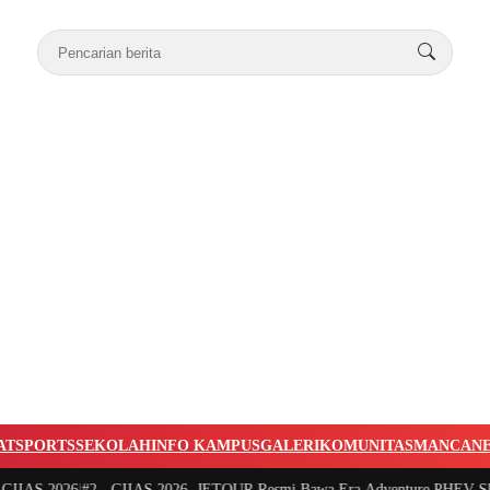
AT
SPORTS
SEKOLAH
INFO KAMPUS
GALERI
KOMUNITAS
MANCAN
AS 2026
|
#2 -
GIIAS 2026, JETOUR Resmi Bawa Era Adventure PHEV SUV ke