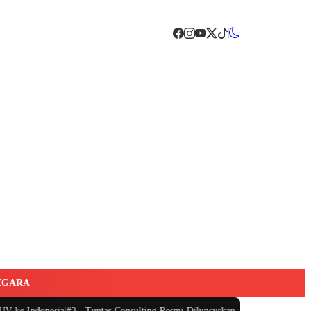
EGARA
 Indonesia
|
#3 -
Tuntas Consulting Resmi Diluncurkan: Hadir Menyelesaikan S