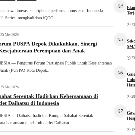
04
Ekon
embawa inovasi smartphone performa monster di Indonesia
Terj
11 Series, menghadirkan iQOO...
23
25 Mei 2026
05
Sek
orum PUSPA Depok Dikukuhkan, Sinergi
SMA
esejahteraan Perempuan dan Anak
23
A — Pengurus Forum Partisipasi Publik untuk Kesejahteraan
Anak (PUSPA) Kota Depok...
06
Gale
Indo
Har
25 Mei 2026
abat Serentak Hadirkan Kebersamaan di
28
let Daihatsu di Indonesia
07
Gaya
IA — Daihatsu hadirkan Kumpul Sahabat Serentak
Hosp
ara bersamaan di seluruh outlet Daihatsu...
12