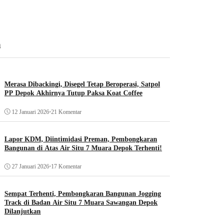
n
Merasa Dibackingi, Disegel Tetap Beroperasi, Satpol
PP Depok Akhirnya Tutup Paksa Koat Coffee
12 Januari 2026
•
21 Komentar
Lapor KDM, Diintimidasi Preman, Pembongkaran
Bangunan di Atas Air Situ 7 Muara Depok Terhenti!
27 Januari 2026
•
17 Komentar
Sempat Terhenti, Pembongkaran Bangunan Jogging
Track di Badan Air Situ 7 Muara Sawangan Depok
Dilanjutkan