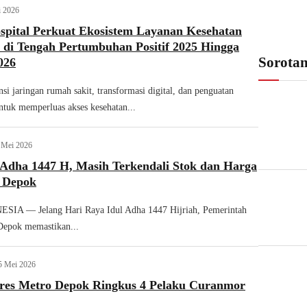
i 2026
spital Perkuat Ekosistem Layanan Kesehatan
i di Tengah Pertumbuhan Positif 2025 Hingga
Sorota
026
i jaringan rumah sakit, transformasi digital, dan penguatan
ntuk memperluas akses kesehatan...
 Mei 2026
 Adha 1447 H, Masih Terkendali Stok dan Harga
 Depok
A — Jelang Hari Raya Idul Adha 1447 Hijriah, Pemerintah
Depok memastikan...
5 Mei 2026
res Metro Depok Ringkus 4 Pelaku Curanmor