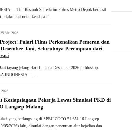
IA — Tim Resmob Satreskrim Polres Metro Depok berhasil
 pelaku pencurian kendaraan...
25 Mei 2026
Project! Palari Films Perkenalkan Pemeran dan
m Desember Jani, Seluruhnya Perempuan dari
rasi
ani tayang jelang Hari Ibupada Desember 2026 di bioskop
ZKA INDONESIA —...
i 2026
 Kesiapsiagaan Pekerja Lewat Simulasi PKD di
 Langsep Malang
mulasi yang berlangsung di SPBU COCO 51.651.16 Langsep
0/05/2026) lalu, dimulai dengan penentuan alur kejadian dan