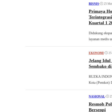
•
25 Me
BISNIS
Primaya Ho
Terintegras
Kuartal 1 2
Didukung ekspans
layanan medis u
•
25
EKONOMI
Jelang Idul
Sembako di
RUZKA INDONESI
Kota (Pemkot) 
•
2
NASIONAL
Resmob Pol
Bersenpi