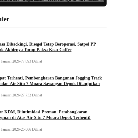
ler
sa Dibackingi, Disegel Tetap Beroperasi, Satpol PP
ok Akhirnya Tutup Paksa Koat Coffee
 Januari 2026
•
77.893 Dilihat
pat Terhenti, Pembongkaran Bangunan Jogging Track
adan Air Situ 7 Muara Sawangan Depok Dilanjutkan
 Januari 2026
•
27.732 Dilihat
or KDM, Diintimidasi Preman, Pembongkaran
unan di Atas Air Situ 7 Muara Depok Terhenti!
 Januari 2026
•
25.686 Dilihat