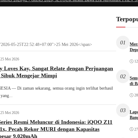
Terpopu
01
Mera
me="2026-05-25T22:52:48+07:00">25 Mei 2026</span>
Dep
25 Mei 2026
12
y Loves Kay, Sangat Relate dengan Perjuangan
 Sibuk Mengejar Mimpi
02
Sem
di B
A — Di zaman sekarang, semua orang ingin terlihat berhasil
28
 yang...
03
Lap
25 Mei 2026
Bang
eries Resmi Meluncur di Indonesia: iQOO Z11
x, Pecah Rekor MURI dengan Kapasitas
27
rbesar 9,020mAh