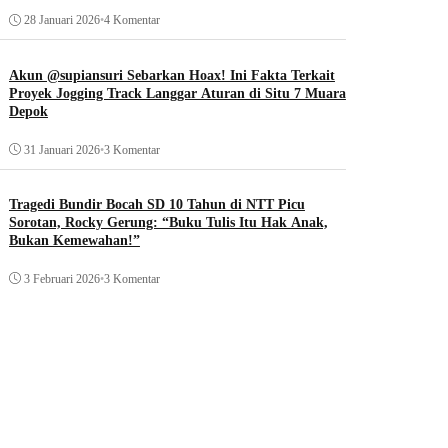
28 Januari 2026
•
4 Komentar
Akun @supiansuri Sebarkan Hoax! Ini Fakta Terkait
Proyek Jogging Track Langgar Aturan di Situ 7 Muara
Depok
31 Januari 2026
•
3 Komentar
Tragedi Bundir Bocah SD 10 Tahun di NTT Picu
Sorotan, Rocky Gerung: “Buku Tulis Itu Hak Anak,
Bukan Kemewahan!”
3 Februari 2026
•
3 Komentar