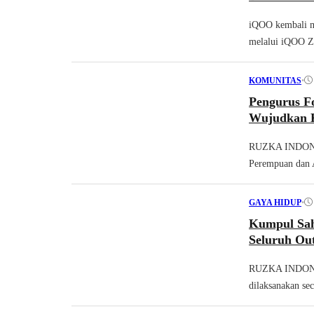
iQOO kembali m
melalui iQOO Z
•
KOMUNITAS
Pengurus F
Wujudkan K
RUZKA INDONESI
Perempuan dan 
•
GAYA HIDUP
Kumpul Sah
Seluruh Out
RUZKA INDONES
dilaksanakan sec