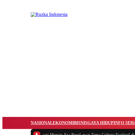
NASIONAL
EKONOMI
BISNIS
GAYA HIDUP
INFO SEH
unjukkan Transformasi Menuju Era BaruLewat Tema Culture Evolved di GII