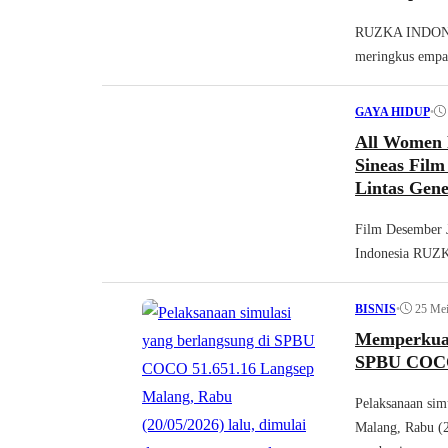
RUZKA INDONES
meringkus empat
•
GAYA HIDUP
All Women 
Sineas Fil
Lintas Gene
Film Desember J
Indonesia RU
•
25 Me
BISNIS
Memperkuat
SPBU COCO
Pelaksanaan si
Malang, Rabu (2