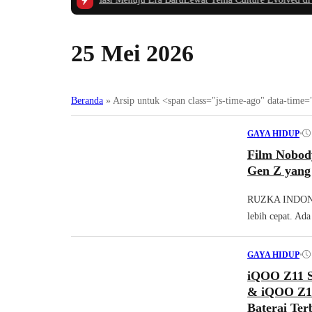
25 Mei 2026
Beranda
»
Arsip untuk <span class="js-time-ago" data-ti
•
GAYA HIDUP
Film Nobod
Gen Z yang
RUZKA INDONESI
lebih cepat. Ada
•
GAYA HIDUP
iQOO Z11 S
& iQOO Z11
Baterai Te