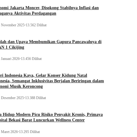
omi Jakarta Moncer, Disokong Stabilnya Inflasi dan
aganya Aktivitas Perdagangan
 November 2025
•
13.562 Dilihat
olah dan Upaya Membumikan Gapura Pancawaluya di
N 1 Cikijing
 Januari 2026
•
13.456 Dilihat
ri Indonesia Kaya, Gelar Konser Kidung Natal
nesia, Semangat Inklusivitas Berjalan Beriringan dalam
moni Musik Keroncong
 Desember 2025
•
13.388 Dilihat
 Hidup Modern Picu Risiko Penyakit Kronis, Primaya
ital Bekasi Barat Luncurkan Wellness Center
 Maret 2026
•
13.295 Dilihat