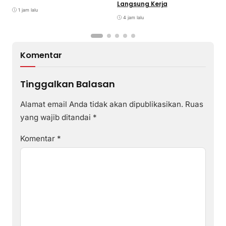
M
Langsung Kerja
J
1 jam lalu
4 jam lalu
Komentar
Tinggalkan Balasan
Alamat email Anda tidak akan dipublikasikan.
Ruas
yang wajib ditandai
*
Komentar
*