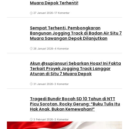
Muara Depok Terhenti!
27 Januari 2026
•
17 Komentar
Sempat Terhenti, Pembongkaran
Bangunan Jogging Track di Badan Air Situ 7
Muara Sawangan Depok Dilanjutkan
28 Januari 2026
•
4 Komentar
Akun @supiansuri Sebarkan Hoax! Ini Fakta
Terkait Proyek Jogging Track Langgar
Aturan di Situ 7 Muara Depok
31 Januari 2026
•
3 Komentar
Tragedi Bundir Bocah SD 10 Tahun di NTT
Picu Sorotan, Rocky Gerung: “Buku Tulis Itu
Hak Anak, Bukan Kemewahan!”
3 Februari 2026
•
3 Komentar