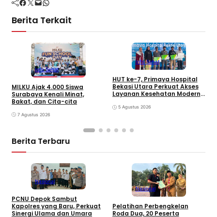
Facebook
Twitter
Mail
WhatsApp
Berita Terkait
Info Sehat
Info Sehat
HUT ke-7, Primaya Hospital
R
Bekasi Utara Perkuat Akses
MILKU Ajak 4.000 Siswa
A
Layanan Kesehatan Modern
Surabaya Kenali Minat,
dan Perlindungan Sosial 300
Bakat, dan Cita-cita
Pekerja Rentan
5 Agustus 2026
7 Agustus 2026
Berita Terbaru
Nasional
Nasional
PCNU Depok Sambut
K
Kapolres yang Baru, Perkuat
Pelatihan Perbengkelan
P
Sinergi Ulama dan Umara
Roda Dua, 20 Peserta