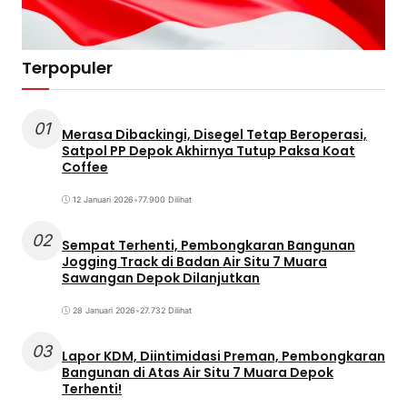
Terpopuler
01
Merasa Dibackingi, Disegel Tetap Beroperasi,
Satpol PP Depok Akhirnya Tutup Paksa Koat
Coffee
12 Januari 2026
•
77.900 Dilihat
02
Sempat Terhenti, Pembongkaran Bangunan
Jogging Track di Badan Air Situ 7 Muara
Sawangan Depok Dilanjutkan
28 Januari 2026
•
27.732 Dilihat
03
Lapor KDM, Diintimidasi Preman, Pembongkaran
Bangunan di Atas Air Situ 7 Muara Depok
Terhenti!