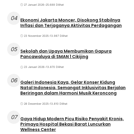
27 Januari 2026
•
25.688 Dilihat
04
Ekonomi Jakarta Moncer, Disokong Stabilnya
Inflasi dan Terjaganya Aktivitas Perdagangan
23 November 2025
•
13.987 Dilihat
05
Sekolah dan Upaya Membumikan Gapura
Pancawaluya di SMAN 1 Cikijing
23 Januari 2026
•
13.870 Dilihat
06
Galeri Indonesia Kaya, Gelar Konser Kidung
Natal Indonesia, Semangat Inklusivitas Berjalan
Beriringan dalam Harmoni Musik Keroncong
28 Desember 2025
•
13.810 Dilihat
07
Gaya Hidup Modern Picu Risiko Penyakit Kronis,
Primaya Hospital Bekasi Barat Luncurkan
Wellness Center