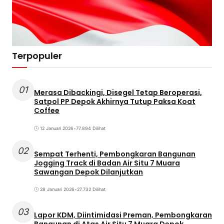
Terpopuler
01
Merasa Dibackingi, Disegel Tetap Beroperasi,
Satpol PP Depok Akhirnya Tutup Paksa Koat
Coffee
12 Januari 2026
•
77.894 Dilihat
02
Sempat Terhenti, Pembongkaran Bangunan
Jogging Track di Badan Air Situ 7 Muara
Sawangan Depok Dilanjutkan
28 Januari 2026
•
27.732 Dilihat
03
Lapor KDM, Diintimidasi Preman, Pembongkaran
Bangunan di Atas Air Situ 7 Muara Depok