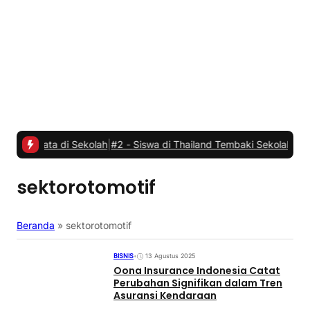
a di Sekolah
|
#2 -
Siswa di Thailand Tembaki Sekolahnya, Tujuh Ora
sektorotomotif
Beranda
»
sektorotomotif
BISNIS
•
13 Agustus 2025
Oona Insurance Indonesia Catat
Perubahan Signifikan dalam Tren
Asuransi Kendaraan