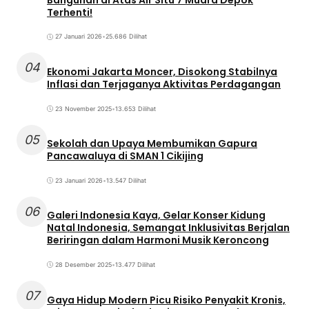
Terhenti!
27 Januari 2026
•
25.686 Dilihat
04
Ekonomi Jakarta Moncer, Disokong Stabilnya
Inflasi dan Terjaganya Aktivitas Perdagangan
23 November 2025
•
13.653 Dilihat
05
Sekolah dan Upaya Membumikan Gapura
Pancawaluya di SMAN 1 Cikijing
23 Januari 2026
•
13.547 Dilihat
06
Galeri Indonesia Kaya, Gelar Konser Kidung
Natal Indonesia, Semangat Inklusivitas Berjalan
Beriringan dalam Harmoni Musik Keroncong
28 Desember 2025
•
13.477 Dilihat
07
Gaya Hidup Modern Picu Risiko Penyakit Kronis,