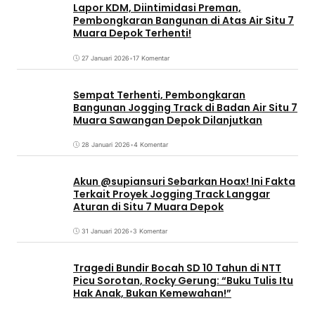
Lapor KDM, Diintimidasi Preman,
Pembongkaran Bangunan di Atas Air Situ 7
Muara Depok Terhenti!
27 Januari 2026
•
17 Komentar
Sempat Terhenti, Pembongkaran
Bangunan Jogging Track di Badan Air Situ 7
Muara Sawangan Depok Dilanjutkan
28 Januari 2026
•
4 Komentar
Akun @supiansuri Sebarkan Hoax! Ini Fakta
Terkait Proyek Jogging Track Langgar
Aturan di Situ 7 Muara Depok
31 Januari 2026
•
3 Komentar
Tragedi Bundir Bocah SD 10 Tahun di NTT
Picu Sorotan, Rocky Gerung: “Buku Tulis Itu
Hak Anak, Bukan Kemewahan!”